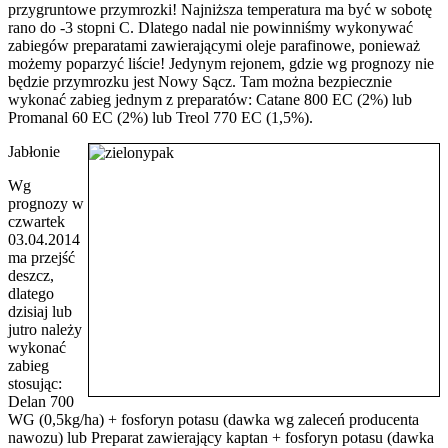
przygruntowe przymrozki! Najniższa temperatura ma być w sobotę
rano do -3 stopni C. Dlatego nadal nie powinniśmy wykonywać
zabiegów preparatami zawierającymi oleje parafinowe, ponieważ
możemy poparzyć liście! Jedynym rejonem, gdzie wg prognozy nie
będzie przymrozku jest Nowy Sącz. Tam można bezpiecznie
wykonać zabieg jednym z preparatów: Catane 800 EC (2%) lub
Promanal 60 EC (2%) lub Treol 770 EC (1,5%).
Jabłonie
Wg
prognozy w
czwartek
03.04.2014
ma przejść
deszcz,
dlatego
dzisiaj lub
jutro należy
wykonać
zabieg
stosując:
Delan 700
WG (0,5kg/ha) + fosforyn potasu (dawka wg zaleceń producenta
nawozu) lub Preparat zawierający kaptan + fosforyn potasu (dawka