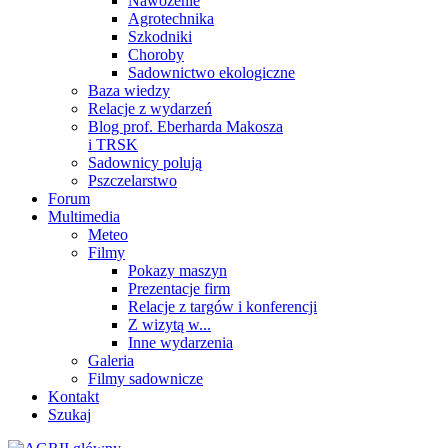
Nawożenie
Agrotechnika
Szkodniki
Choroby
Sadownictwo ekologiczne
Baza wiedzy
Relacje z wydarzeń
Blog prof. Eberharda Makosza
i TRSK
Sadownicy polują
Pszczelarstwo
Forum
Multimedia
Meteo
Filmy
Pokazy maszyn
Prezentacje firm
Relacje z targów i konferencji
Z wizytą w...
Inne wydarzenia
Galeria
Filmy sadownicze
Kontakt
Szukaj