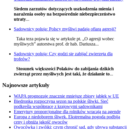
Siedem zarzutów dotyczących uszkodzenia mienia i
narażenia osoby na bezpośrednie niebezpieczeństwo
utraty
...
Sadownicy polują: Polscy myśliwi padają ofiarą agresji?
Taka teza pojawia się w artykule pt. „O agresji wobec
myśliwych” autorstwa prof. dr hab. Dariusza...
Sadownicy polują: Czy godzi się zabijać zwierzęta dla
trofeów?
Stosunek większości Polaków do zabijania dzikich
zwierząt przez myśliwych jest taki, że działanie to
...
Najnowsze artykuły
WAPA prognozuje znacznie mniejsze zbiory jabłek w UE
Biedronka rozpoczyna sezon na polskie śliwki. Sieć
podkreśla współpracę z krajowymi sadownikami
Emerytury proporcjonalne dla rolników wracają na agendę
Europa z niedoborem śliwek. Ekstremalna pogoda podbija
ceny i obniża jakość owoców
Owocówka i zwójki: czym chronić sad, gdy ubywa substancji