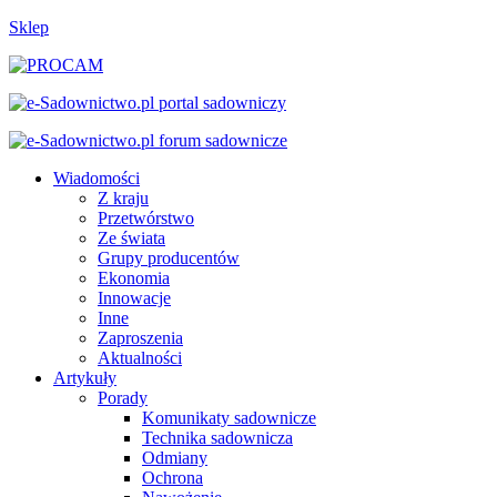
Sklep
Wiadomości
Z kraju
Przetwórstwo
Ze świata
Grupy producentów
Ekonomia
Innowacje
Inne
Zaproszenia
Aktualności
Artykuły
Porady
Komunikaty sadownicze
Technika sadownicza
Odmiany
Ochrona