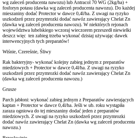
wg zaleceń producenta nawozu) lub Antracol 70 WG (2kg/ha) +
fosforyn potasu (dawka wg zaleceń producenta nawozu). Do każdej
mieszaniny dodać Protector w dawce 0,4l/ha. Z uwagi na ryzyko
uszkodzeń przez przymrozki dodać nawóz zawierający Chelat Zn
(dawka wg zaleceń producenta nawozu). W niektórych rejonach
województwa lubelskiego wczoraj wieczorem przeszedł niewielki
deszcz więc ten zabieg trzeba wykonać dzisiaj używając dawek
interwencyjnych tych preparatów!
Wiśnie, Czereśnie, Śliwy
Rak bakteryjny- wykonać kolejny zabieg jednym z preparatów
miedziowych + Protector w dawce 0,4l/ha. Z uwagi na ryzyko
uszkodzeń przez przymrozki dodać nawóz zawierający Chelat Zn
(dawka wg zaleceń producenta nawozu.)
Grusze
Parch jabłoni: wykonać zabieg jednym z Preparatów zawierających
kaptan + Protector w dawce 0,4l/ha. Jeśli w ub. roku wystąpiła
zaraza ogniowa do tej mieszaniny dodać jeden z preparatów
miedziowych. Z uwagi na ryzyko uszkodzeń przez przymrozki
dodać nawóz zawierający Chelat Zn (dawka wg zaleceń producenta
nawozu.)
Brzoskwinie