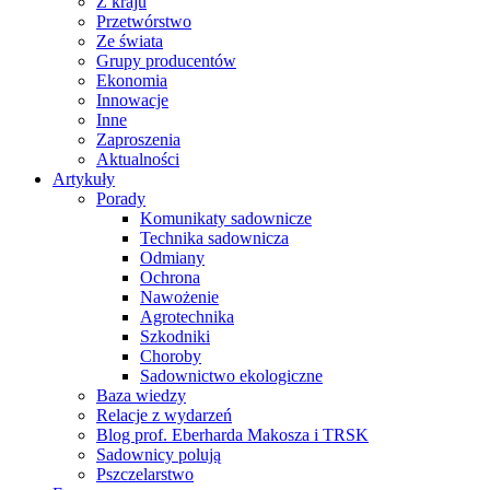
Z kraju
Przetwórstwo
Ze świata
Grupy producentów
Ekonomia
Innowacje
Inne
Zaproszenia
Aktualności
Artykuły
Porady
Komunikaty sadownicze
Technika sadownicza
Odmiany
Ochrona
Nawożenie
Agrotechnika
Szkodniki
Choroby
Sadownictwo ekologiczne
Baza wiedzy
Relacje z wydarzeń
Blog prof. Eberharda Makosza i TRSK
Sadownicy polują
Pszczelarstwo