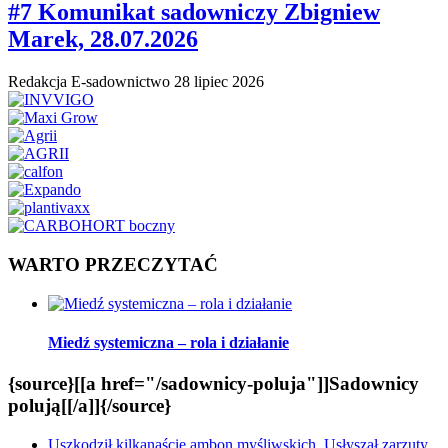
#7 Komunikat sadowniczy Zbigniew
Marek, 28.07.2026
Redakcja E-sadownictwo
28 lipiec 2026
WARTO PRZECZYTAĆ
Miedź systemiczna – rola i działanie
{source}[[a href="/sadownicy-poluja"]]Sadownicy
polują[[/a]]{/source}
Uszkodził kilkanaście ambon myśliwskich. Usłyszał zarzuty