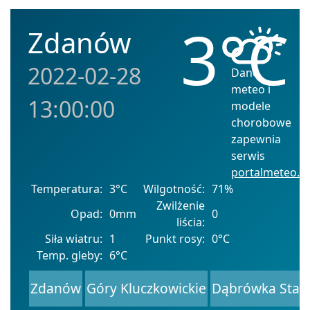
3°C
Zdanów
2022-02-28
Dane
meteo i
13:00:00
modele
chorobowe
zapewnia
serwis
portalmeteo.pl
Temperatura:
3°C
Wilgotność:
71%
Zwilżenie
Opad:
0mm
0
liścia:
Siła wiatru:
1
Punkt rosy:
0°C
Temp. gleby:
6°C
Zdanów
Góry Kluczkowickie
Dąbrówka Star