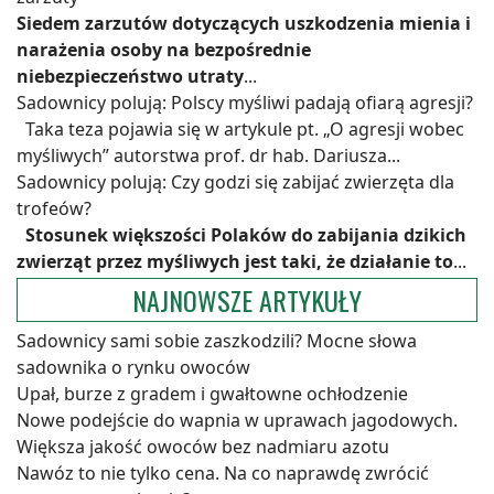
Siedem zarzutów dotyczących uszkodzenia mienia i
narażenia osoby na bezpośrednie
niebezpieczeństwo utraty
...
Sadownicy polują: Polscy myśliwi padają ofiarą agresji?
Taka teza pojawia się w artykule pt. „O agresji wobec
myśliwych” autorstwa prof. dr hab. Dariusza...
Sadownicy polują: Czy godzi się zabijać zwierzęta dla
trofeów?
Stosunek większości Polaków do zabijania dzikich
zwierząt przez myśliwych jest taki, że działanie to
...
NAJNOWSZE ARTYKUŁY
Sadownicy sami sobie zaszkodzili? Mocne słowa
sadownika o rynku owoców
Upał, burze z gradem i gwałtowne ochłodzenie
Nowe podejście do wapnia w uprawach jagodowych.
Większa jakość owoców bez nadmiaru azotu
Nawóz to nie tylko cena. Na co naprawdę zwrócić