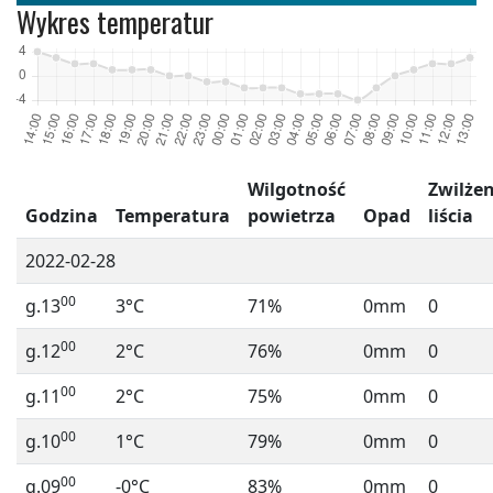
Wykres temperatur
Wilgotność
Zwilżen
Godzina
Temperatura
powietrza
Opad
liścia
2022-02-28
00
g.13
3°C
71%
0mm
0
00
g.12
2°C
76%
0mm
0
00
g.11
2°C
75%
0mm
0
00
g.10
1°C
79%
0mm
0
00
g.09
-0°C
83%
0mm
0