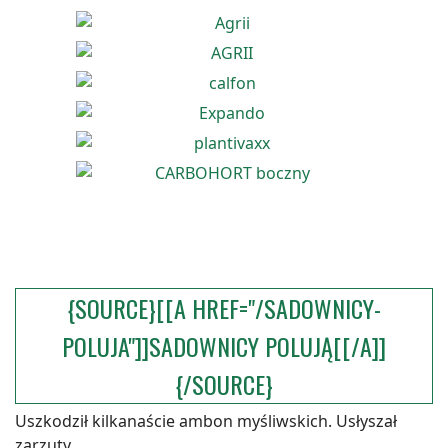
{SOURCE}[[A HREF="/SADOWNICY-
POLUJA"]]SADOWNICY POLUJĄ[[/A]]
{/SOURCE}
Uszkodził kilkanaście ambon myśliwskich. Usłyszał
zarzuty