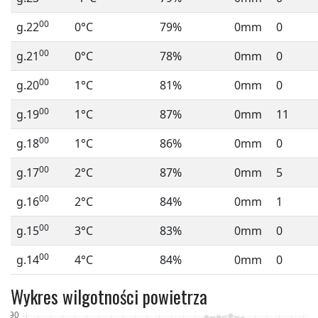
00
g.22
0°C
79%
0mm
0
00
g.21
0°C
78%
0mm
0
00
g.20
1°C
81%
0mm
0
00
g.19
1°C
87%
0mm
11
00
g.18
1°C
86%
0mm
0
00
g.17
2°C
87%
0mm
5
00
g.16
2°C
84%
0mm
1
00
g.15
3°C
83%
0mm
0
00
g.14
4°C
84%
0mm
0
Wykres wilgotności powietrza