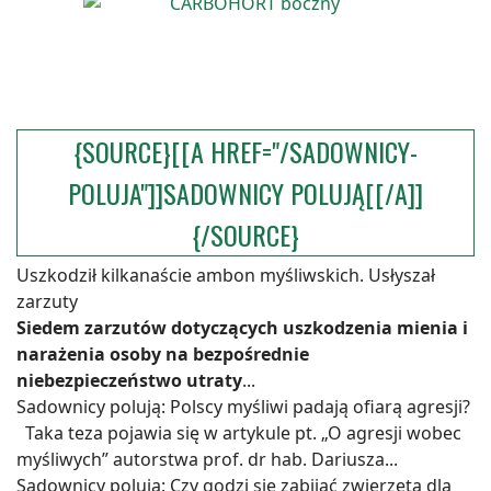
{SOURCE}[[A HREF="/SADOWNICY-
POLUJA"]]SADOWNICY POLUJĄ[[/A]]
{/SOURCE}
Uszkodził kilkanaście ambon myśliwskich. Usłyszał
zarzuty
Siedem zarzutów dotyczących uszkodzenia mienia i
narażenia osoby na bezpośrednie
niebezpieczeństwo utraty
...
Sadownicy polują: Polscy myśliwi padają ofiarą agresji?
Taka teza pojawia się w artykule pt. „O agresji wobec
myśliwych” autorstwa prof. dr hab. Dariusza...
Sadownicy polują: Czy godzi się zabijać zwierzęta dla