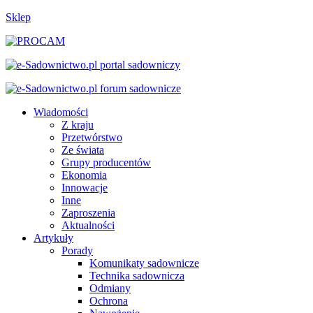
Sklep
Wiadomości
Z kraju
Przetwórstwo
Ze świata
Grupy producentów
Ekonomia
Innowacje
Inne
Zaproszenia
Aktualności
Artykuły
Porady
Komunikaty sadownicze
Technika sadownicza
Odmiany
Ochrona