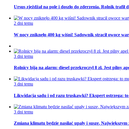
Ursus zjeżdżał na pole i doszło do zderzenia. Rolnik trafił d
2 dni temu
W nocy zniknęło 400 kg wiśni! Sadownik stracił owoce wart
3 dni temu
Rolnicy biją na alarm: diesel przekroczył 8 zł. Jest pilny a
3 dni temu
Likwidacja sadu i od razu truskawki? Ekspert ostrzega: t
3 dni temu
Zmiana klimatu będzie nasilać upały i suszę. Największym 