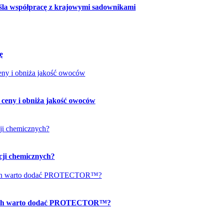
reśla współpracę z krajowymi sadownikami
ę
 ceny i obniża jakość owoców
cji chemicznych?
owych warto dodać PROTECTOR™?