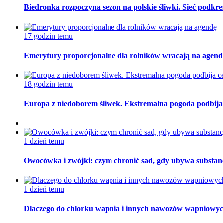
Biedronka rozpoczyna sezon na polskie śliwki. Sieć podk
17 godzin temu
Emerytury proporcjonalne dla rolników wracają na agend
18 godzin temu
Europa z niedoborem śliwek. Ekstremalna pogoda podbija
1 dzień temu
Owocówka i zwójki: czym chronić sad, gdy ubywa substan
1 dzień temu
Dlaczego do chlorku wapnia i innych nawozów wapni