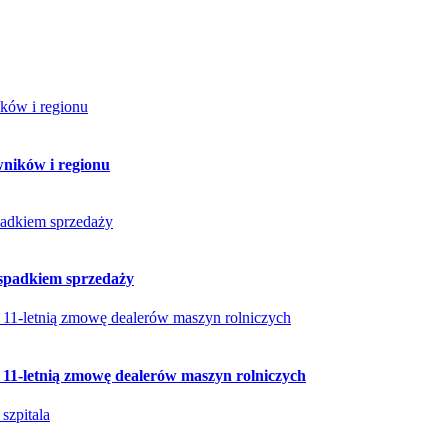
wników i regionu
 spadkiem sprzedaży
ił 11-letnią zmowę dealerów maszyn rolniczych