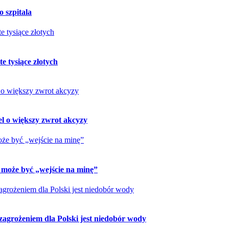
o szpitala
e tysiące złotych
pel o większy zwrot akcyzy
o może być „wejście na minę”
zagrożeniem dla Polski jest niedobór wody