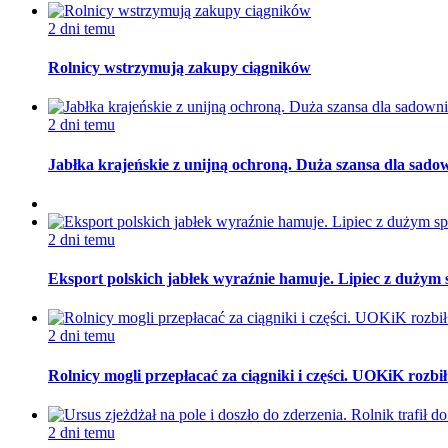
2 dni temu
Rolnicy wstrzymują zakupy ciągników
2 dni temu
Jabłka krajeńskie z unijną ochroną. Duża szansa dla sado
2 dni temu
Eksport polskich jabłek wyraźnie hamuje. Lipiec z dużym
2 dni temu
Rolnicy mogli przepłacać za ciągniki i części. UOKiK rozb
2 dni temu