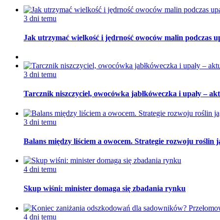
3 dni temu
Jak utrzymać wielkość i jędrność owoców malin podczas 
3 dni temu
Tarcznik niszczyciel, owocówka jabłkóweczka i upały – akt
3 dni temu
Balans między liściem a owocem. Strategie rozwoju roślin
4 dni temu
Skup wiśni: minister domaga się zbadania rynku
4 dni temu