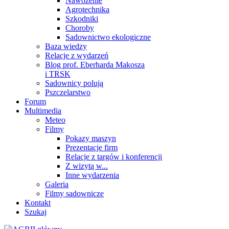
Nawożenie
Agrotechnika
Szkodniki
Choroby
Sadownictwo ekologiczne
Baza wiedzy
Relacje z wydarzeń
Blog prof. Eberharda Makosza
i TRSK
Sadownicy polują
Pszczelarstwo
Forum
Multimedia
Meteo
Filmy
Pokazy maszyn
Prezentacje firm
Relacje z targów i konferencji
Z wizytą w...
Inne wydarzenia
Galeria
Filmy sadownicze
Kontakt
Szukaj