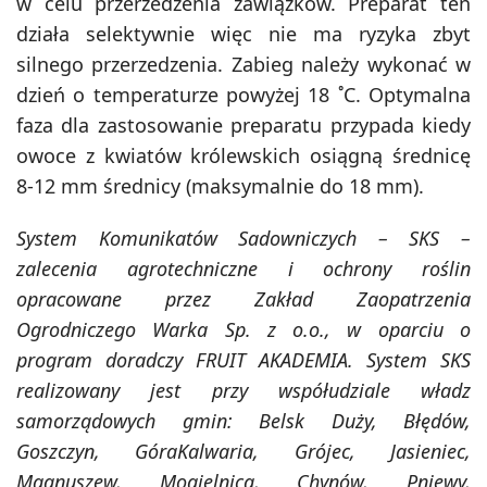
w celu przerzedzenia zawiązków. Preparat ten
działa selektywnie więc nie ma ryzyka zbyt
silnego przerzedzenia. Zabieg należy wykonać w
dzień o temperaturze powyżej 18 ˚C. Optymalna
faza dla zastosowanie preparatu przypada kiedy
owoce z kwiatów królewskich osiągną średnicę
8-12 mm średnicy (maksymalnie do 18 mm).
System Komunikatów Sadowniczych – SKS –
zalecenia agrotechniczne i ochrony roślin
opracowane przez Zakład Zaopatrzenia
Ogrodniczego Warka Sp. z o.o., w oparciu o
program doradczy FRUIT AKADEMIA. System SKS
realizowany jest przy współudziale władz
samorządowych gmin: Belsk Duży, Błędów,
Goszczyn, GóraKalwaria, Grójec, Jasieniec,
Magnuszew, Mogielnica, Chynów, Pniewy,