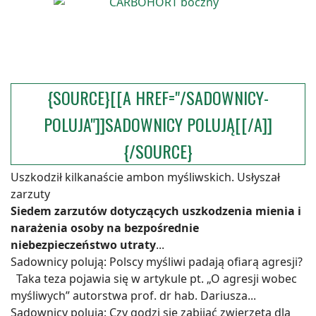
{SOURCE}[[A HREF="/SADOWNICY-
POLUJA"]]SADOWNICY POLUJĄ[[/A]]
{/SOURCE}
Uszkodził kilkanaście ambon myśliwskich. Usłyszał
zarzuty
Siedem zarzutów dotyczących uszkodzenia mienia i
narażenia osoby na bezpośrednie
niebezpieczeństwo utraty
...
Sadownicy polują: Polscy myśliwi padają ofiarą agresji?
Taka teza pojawia się w artykule pt. „O agresji wobec
myśliwych” autorstwa prof. dr hab. Dariusza...
Sadownicy polują: Czy godzi się zabijać zwierzęta dla