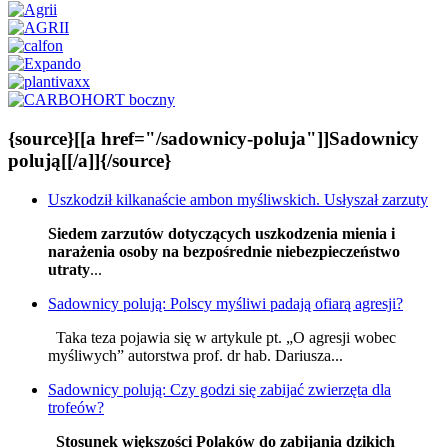
{source}[[a href="/sadownicy-poluja"]]Sadownicy
polują[[/a]]{/source}
Uszkodził kilkanaście ambon myśliwskich. Usłyszał zarzuty
Siedem zarzutów dotyczących uszkodzenia mienia i
narażenia osoby na bezpośrednie niebezpieczeństwo
utraty
...
Sadownicy polują: Polscy myśliwi padają ofiarą agresji?
Taka teza pojawia się w artykule pt. „O agresji wobec
myśliwych” autorstwa prof. dr hab. Dariusza...
Sadownicy polują: Czy godzi się zabijać zwierzęta dla
trofeów?
Stosunek większości Polaków do zabijania dzikich