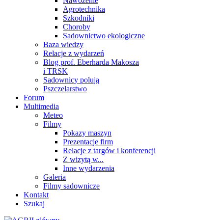
Nawożenie
Agrotechnika
Szkodniki
Choroby
Sadownictwo ekologiczne
Baza wiedzy
Relacje z wydarzeń
Blog prof. Eberharda Makosza
i TRSK
Sadownicy polują
Pszczelarstwo
Forum
Multimedia
Meteo
Filmy
Pokazy maszyn
Prezentacje firm
Relacje z targów i konferencji
Z wizytą w...
Inne wydarzenia
Galeria
Filmy sadownicze
Kontakt
Szukaj