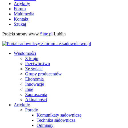
Artykuły
Forum
Multimedia
Kontakt
Szukaj
Projekt strony www
Sitte.pl
Lublin
Wiadomości
Z kraju
Przetwórstwo
Ze świata
Grupy producentów
Ekonomia
Innowacje
Inne
Zaproszenia
Aktualności
Artykuły
Porady
Komunikaty sadownicze
Technika sadownicza
Odmiany