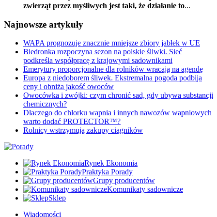
zwierząt przez myśliwych jest taki, że działanie to
...
Najnowsze artykuły
WAPA prognozuje znacznie mniejsze zbiory jabłek w UE
Biedronka rozpoczyna sezon na polskie śliwki. Sieć
podkreśla współpracę z krajowymi sadownikami
Emerytury proporcjonalne dla rolników wracają na agendę
Europa z niedoborem śliwek. Ekstremalna pogoda podbija
ceny i obniża jakość owoców
Owocówka i zwójki: czym chronić sad, gdy ubywa substancji
chemicznych?
Dlaczego do chlorku wapnia i innych nawozów wapniowych
warto dodać PROTECTOR™?
Rolnicy wstrzymują zakupy ciągników
Rynek Ekonomia
Praktyka Porady
Grupy producentów
Komunikaty sadownicze
Sklep
Wiadomości