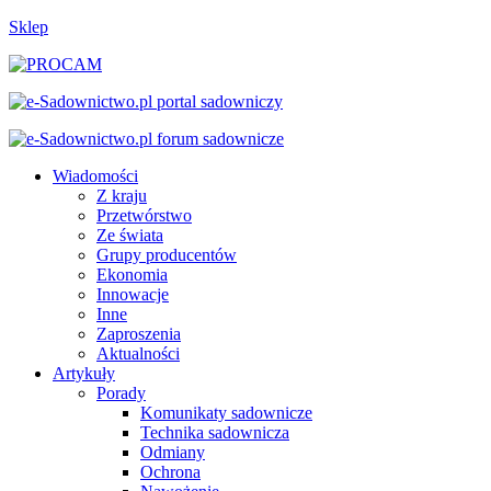
Sklep
Wiadomości
Z kraju
Przetwórstwo
Ze świata
Grupy producentów
Ekonomia
Innowacje
Inne
Zaproszenia
Aktualności
Artykuły
Porady
Komunikaty sadownicze
Technika sadownicza
Odmiany
Ochrona