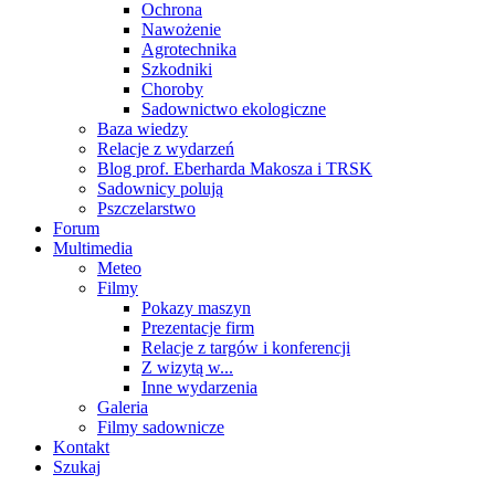
Ochrona
Nawożenie
Agrotechnika
Szkodniki
Choroby
Sadownictwo ekologiczne
Baza wiedzy
Relacje z wydarzeń
Blog prof. Eberharda Makosza i TRSK
Sadownicy polują
Pszczelarstwo
Forum
Multimedia
Meteo
Filmy
Pokazy maszyn
Prezentacje firm
Relacje z targów i konferencji
Z wizytą w...
Inne wydarzenia
Galeria
Filmy sadownicze
Kontakt
Szukaj