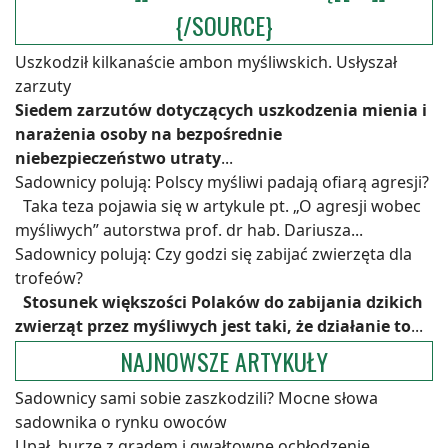
{/SOURCE}
Uszkodził kilkanaście ambon myśliwskich. Usłyszał
zarzuty
Siedem zarzutów dotyczących uszkodzenia mienia i
narażenia osoby na bezpośrednie
niebezpieczeństwo utraty
...
Sadownicy polują: Polscy myśliwi padają ofiarą agresji?
Taka teza pojawia się w artykule pt. „O agresji wobec
myśliwych” autorstwa prof. dr hab. Dariusza...
Sadownicy polują: Czy godzi się zabijać zwierzęta dla
trofeów?
Stosunek większości Polaków do zabijania dzikich
zwierząt przez myśliwych jest taki, że działanie to
...
NAJNOWSZE ARTYKUŁY
Sadownicy sami sobie zaszkodzili? Mocne słowa
sadownika o rynku owoców
Upał, burze z gradem i gwałtowne ochłodzenie