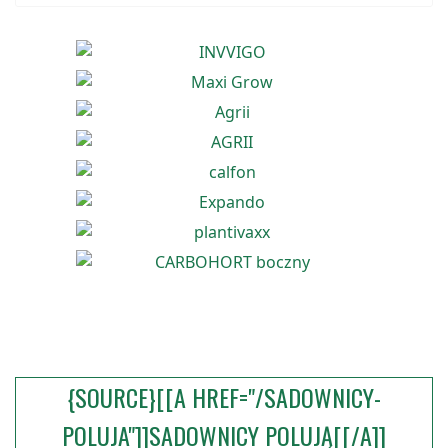
{SOURCE}[[A HREF="/SADOWNICY-
POLUJA"]]SADOWNICY POLUJĄ[[/A]]