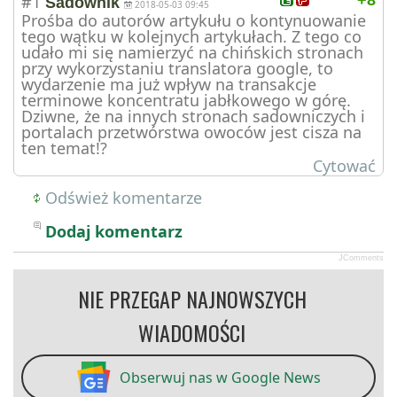
#1
+8
Sadownik
2018-05-03 09:45
Prośba do autorów artykułu o kontynuowanie
tego wątku w kolejnych artykułach. Z tego co
udało mi się namierzyć na chińskich stronach
przy wykorzystaniu translatora google, to
wydarzenie ma już wpływ na transakcje
terminowe koncentratu jabłkowego w górę.
Dziwne, że na innych stronach sadowniczych i
portalach przetwórstwa owoców jest cisza na
ten temat!?
Cytować
Odśwież komentarze
Dodaj komentarz
JComments
NIE PRZEGAP NAJNOWSZYCH
WIADOMOŚCI
Obserwuj nas w Google News