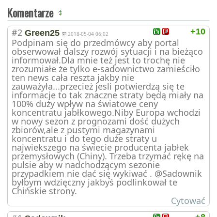
Komentarze
#2
+10
Green25
2018-05-04 06:02
Podpinam się do przedmówcy aby portal
obserwował dalszy rozwój sytuacji i na bieżąco
informował.Dla mnie też jest to trochę nie
zrozumiałe że tylko e-sadownictwo zamieściło
ten news cała reszta jakby nie
zauważyła...przecież jesli potwierdzą się te
informacje to tak znaczne straty będą miały na
100% duży wpływ na światowe ceny
koncentratu jabłkowego.Niby Europa wchodzi
w nowy sezon z prognozami dość dużych
zbiorów,ale z pustymi magazynami
koncentratu i do tego duże straty u
najwiekszego na świecie producenta jabłek
przemysłowych (Chiny). Trzeba trzymać rękę na
pulsie aby w nadchodzącym sezonie
przypadkiem nie dać się wykiwać . @Sadownik
byłbym wdzięczny jakbyś podlinkował te
Chińskie strony.
Cytować