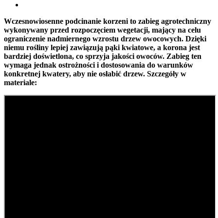
Wczesnowiosenne podcinanie korzeni to zabieg agrotechniczny
wykonywany przed rozpoczęciem wegetacji, mający na celu
ograniczenie nadmiernego wzrostu drzew owocowych. Dzięki
niemu rośliny lepiej zawiązują pąki kwiatowe, a korona jest
bardziej doświetlona, co sprzyja jakości owoców. Zabieg ten
wymaga jednak ostrożności i dostosowania do warunków
konkretnej kwatery, aby nie osłabić drzew. Szczegóły w
materiale: