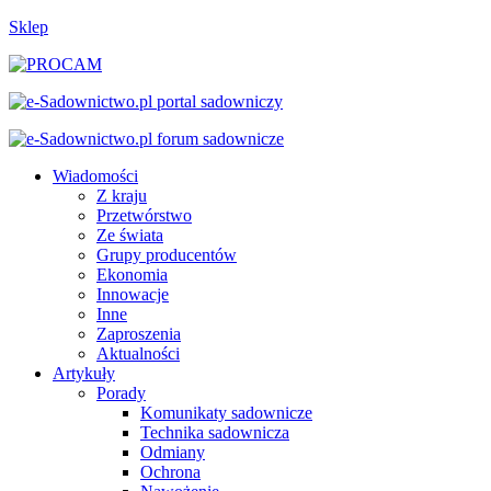
Sklep
Wiadomości
Z kraju
Przetwórstwo
Ze świata
Grupy producentów
Ekonomia
Innowacje
Inne
Zaproszenia
Aktualności
Artykuły
Porady
Komunikaty sadownicze
Technika sadownicza
Odmiany
Ochrona