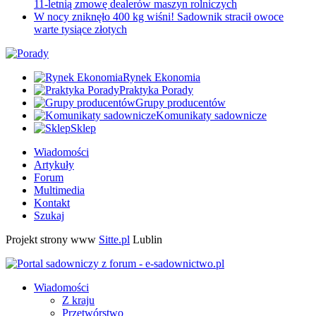
11-letnią zmowę dealerów maszyn rolniczych
W nocy zniknęło 400 kg wiśni! Sadownik stracił owoce
warte tysiące złotych
Rynek Ekonomia
Praktyka Porady
Grupy producentów
Komunikaty sadownicze
Sklep
Wiadomości
Artykuły
Forum
Multimedia
Kontakt
Szukaj
Projekt strony www
Sitte.pl
Lublin
Wiadomości
Z kraju
Przetwórstwo