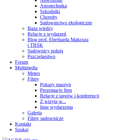
Nawożenie
Agrotechnika
Szkodniki
Choroby
Sadownictwo ekologiczne
Baza wiedzy
Relacje z wydarzeń
Blog prof. Eberharda Makosza
i TRSK
Sadownicy polują
Pszczelarstwo
Forum
Multimedia
Meteo
Filmy
Pokazy maszyn
Prezentacje firm
Relacje z targów i konferencji
Z wizytą w...
Inne wydarzenia
Galeria
Filmy sadownicze
Kontakt
Szukaj