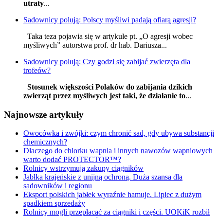
utraty
...
Sadownicy polują: Polscy myśliwi padają ofiarą agresji?
Taka teza pojawia się w artykule pt. „O agresji wobec
myśliwych” autorstwa prof. dr hab. Dariusza...
Sadownicy polują: Czy godzi się zabijać zwierzęta dla
trofeów?
Stosunek większości Polaków do zabijania dzikich
zwierząt przez myśliwych jest taki, że działanie to
...
Najnowsze artykuły
Owocówka i zwójki: czym chronić sad, gdy ubywa substancji
chemicznych?
Dlaczego do chlorku wapnia i innych nawozów wapniowych
warto dodać PROTECTOR™?
Rolnicy wstrzymują zakupy ciągników
Jabłka krajeńskie z unijną ochroną. Duża szansa dla
sadowników i regionu
Eksport polskich jabłek wyraźnie hamuje. Lipiec z dużym
spadkiem sprzedaży
Rolnicy mogli przepłacać za ciągniki i części. UOKiK rozbił