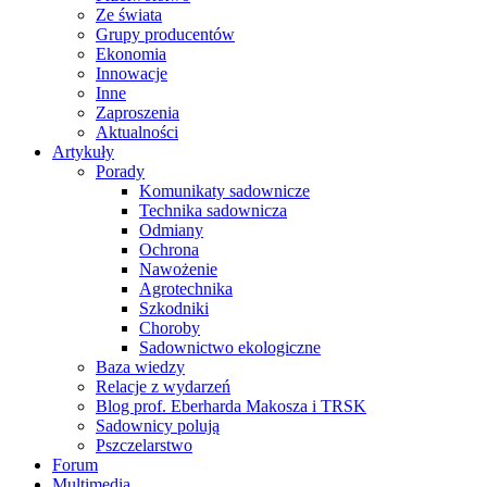
Ze świata
Grupy producentów
Ekonomia
Innowacje
Inne
Zaproszenia
Aktualności
Artykuły
Porady
Komunikaty sadownicze
Technika sadownicza
Odmiany
Ochrona
Nawożenie
Agrotechnika
Szkodniki
Choroby
Sadownictwo ekologiczne
Baza wiedzy
Relacje z wydarzeń
Blog prof. Eberharda Makosza i TRSK
Sadownicy polują
Pszczelarstwo
Forum
Multimedia