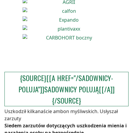
{SOURCE}[[A HREF="/SADOWNICY-
POLUJA"]]SADOWNICY POLUJĄ[[/A]]
{/SOURCE}
Uszkodził kilkanaście ambon myśliwskich. Usłyszał
zarzuty
Siedem zarzutów dotyczących uszkodzenia mienia i
narażenia osoby na bezpośrednie