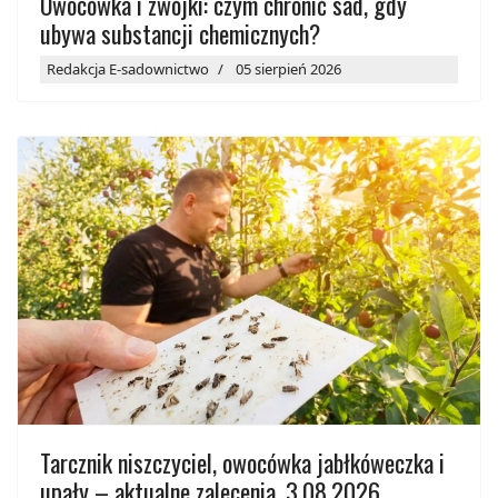
Owocówka i zwójki: czym chronić sad, gdy
ubywa substancji chemicznych?
Redakcja E-sadownictwo
05 sierpień 2026
Tarcznik niszczyciel, owocówka jabłkóweczka i
upały – aktualne zalecenia, 3.08.2026