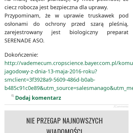
ciecz robocza jest bezpieczna dla uprawy.
Przypominam, że w uprawie truskawek pod
osłonami do ochrony przed szarą pleśnią,
zarejestrowany jest biologiczny preparat
SERENADE ASO.
Dokończenie:
http://vademecum.cropscience.bayer.com.pl/komu
jagodowy-z-dnia-13-maja-2016-roku?
smclient=3f3928a9-5609-486d-b0ab-
b485c91c0e89&utm_source=salesmanago&utm_me
Dodaj komentarz
JComments
NIE PRZEGAP NAJNOWSZYCH
WIADOMOŚCI