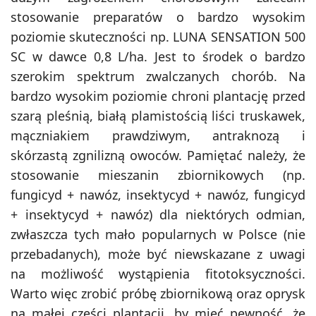
stosowanie preparatów o bardzo wysokim
poziomie skuteczności np. LUNA SENSATION 500
SC w dawce 0,8 L/ha. Jest to środek o bardzo
szerokim spektrum zwalczanych chorób. Na
bardzo wysokim poziomie chroni plantację przed
szarą pleśnią, białą plamistością liści truskawek,
mączniakiem prawdziwym, antraknozą i
skórzastą zgnilizną owoców. Pamiętać należy, że
stosowanie mieszanin zbiornikowych (np.
fungicyd + nawóz, insektycyd + nawóz, fungicyd
+ insektycyd + nawóz) dla niektórych odmian,
zwłaszcza tych mało popularnych w Polsce (nie
przebadanych), może być niewskazane z uwagi
na możliwość wystąpienia fitotoksyczności.
Warto więc zrobić próbę zbiornikową oraz oprysk
na małej części plantacji, by mieć pewność, że