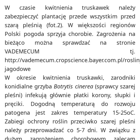
W czasie kwitnienia truskawek należy
zabezpieczyć plantację przede wszystkim przed
szarą pleśnią (fot.2). W większości regionów
Polski pogoda sprzyja chorobie. Zagrożenia na
bieżąco można sprawdzać na stronie
VADEMECUM tj.
http://vademecum.cropscience.bayer.com.pl/roslin
jagodowe
W okresie kwitnienia truskawki, zarodniki
konidialne grzyba
Botrytis cinerea
(sprawcy szarej
pleśni) infekują głównie płatki korony, słupki i
pręciki. Dogodną temperaturą do rozwoju
patogena jest zakres temperatury 15-25oC.
Zabiegi ochrony roślin przeciwko szarej pleśni
należy przeprowadzać co 5-7 dni. W związku z
dużym zagrożeniem chorobowym zalecam