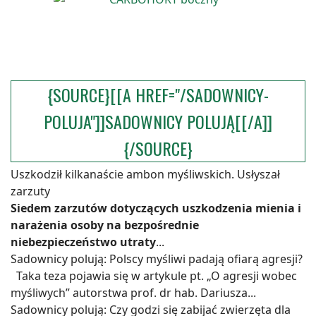
{SOURCE}[[A HREF="/SADOWNICY-
POLUJA"]]SADOWNICY POLUJĄ[[/A]]
{/SOURCE}
Uszkodził kilkanaście ambon myśliwskich. Usłyszał
zarzuty
Siedem zarzutów dotyczących uszkodzenia mienia i
narażenia osoby na bezpośrednie
niebezpieczeństwo utraty
...
Sadownicy polują: Polscy myśliwi padają ofiarą agresji?
Taka teza pojawia się w artykule pt. „O agresji wobec
myśliwych” autorstwa prof. dr hab. Dariusza...
Sadownicy polują: Czy godzi się zabijać zwierzęta dla