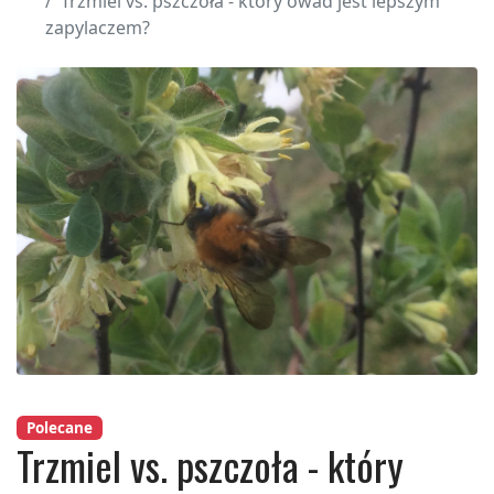
Trzmiel vs. pszczoła - który owad jest lepszym
zapylaczem?
Polecane
Trzmiel vs. pszczoła - który