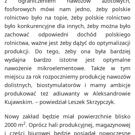
z ograniczeniem nawozów azotowych,
fosforowych mówi nam jedno, żeby polskie
rolnictwo było na topie, żeby polskie rolnictwo
było konkurencyjne dla innych, żeby można było
zachować odpowiedni dochód polskiego
rolnictwa, ważne jest żeby dążyć do optymalizacji
produkcji. Do tego, żeby ona była bardziej
wydajna bardzo istotne jest optymalne
nawożenie mikroelementowe. Także w tym
miejscu za rok rozpoczniemy produkcję nawozów
dolistnych, biostymulatorów i mamy ambicje
produkować też adiuwanty w Aleksandrowie
Kujawskim. – powiedział Leszek Skrzypczyk.
Nowy zakład będzie miał powierzchnie blisko
2
2000 m
. Oprócz hali produkcyjnej, magazynowej
i części biurowej będzie posiadał nowoczesne