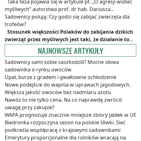
Taka teza pojawia się w artykule pt. „O agresji wobec
myśliwych” autorstwa prof. dr hab. Dariusza...
Sadownicy polują: Czy godzi się zabijać zwierzęta dla
trofeów?
Stosunek większości Polaków do zabijania dzikich
zwierząt przez myśliwych jest taki, że działanie to
...
NAJNOWSZE ARTYKUŁY
Sadownicy sami sobie zaszkodzili? Mocne słowa
sadownika o rynku owoców
Upał, burze z gradem i gwałtowne ochłodzenie
Nowe podejście do wapnia w uprawach jagodowych.
Większa jakość owoców bez nadmiaru azotu
Nawóz to nie tylko cena. Na co naprawdę zwrócić
uwagę przy zakupie?
WAPA prognozuje znacznie mniejsze zbiory jabłek w UE
Biedronka rozpoczyna sezon na polskie śliwki. Sieć
podkreśla współpracę z krajowymi sadownikami
Emerytury proporcjonalne dla rolników wracają na