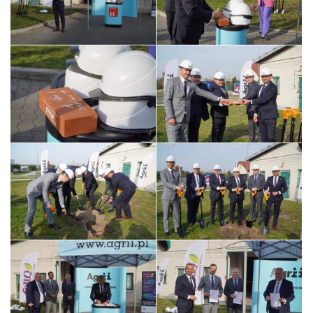
DSC00118
DSC00158
DSC00171
DSC00218
DSC00250
DSC00287