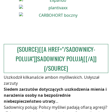
{SOURCE}[[A HREF="/SADOWNICY-
POLUJA"]]SADOWNICY POLUJĄ[[/A]]
{/SOURCE}
Uszkodził kilkanaście ambon myśliwskich. Usłyszał
zarzuty
Siedem zarzutów dotyczących uszkodzenia mienia i
narażenia osoby na bezpośrednie
niebezpieczeństwo utraty
...
Sadownicy polują: Polscy myśliwi padają ofiarą agresji?