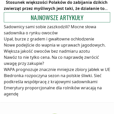
Stosunek większości Polaków do zabijania dzikich
zwierząt przez myśliwych jest taki, że działanie to
...
NAJNOWSZE ARTYKUŁY
Sadownicy sami sobie zaszkodzili? Mocne słowa
sadownika o rynku owoców
Upał, burze z gradem i gwałtowne ochłodzenie
Nowe podejście do wapnia w uprawach jagodowych.
Większa jakość owoców bez nadmiaru azotu
Nawóz to nie tylko cena. Na co naprawdę zwrócić
uwagę przy zakupie?
WAPA prognozuje znacznie mniejsze zbiory jabłek w UE
Biedronka rozpoczyna sezon na polskie śliwki. Sieć
podkreśla współpracę z krajowymi sadownikami
Emerytury proporcjonalne dla rolników wracają na
agendę