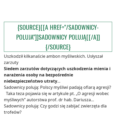
{SOURCE}[[A HREF="/SADOWNICY-
POLUJA"]]SADOWNICY POLUJĄ[[/A]]
{/SOURCE}
Uszkodził kilkanaście ambon myśliwskich. Usłyszał
zarzuty
Siedem zarzutów dotyczących uszkodzenia mienia i
narażenia osoby na bezpośrednie
niebezpieczeństwo utraty
...
Sadownicy polują: Polscy myśliwi padają ofiarą agresji?
Taka teza pojawia się w artykule pt. „O agresji wobec
myśliwych” autorstwa prof. dr hab. Dariusza...
Sadownicy polują: Czy godzi się zabijać zwierzęta dla
trofeów?