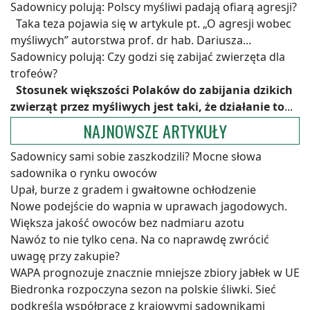
Sadownicy polują: Polscy myśliwi padają ofiarą agresji?
Taka teza pojawia się w artykule pt. „O agresji wobec
myśliwych” autorstwa prof. dr hab. Dariusza...
Sadownicy polują: Czy godzi się zabijać zwierzęta dla
trofeów?
Stosunek większości Polaków do zabijania dzikich
zwierząt przez myśliwych jest taki, że działanie to
...
NAJNOWSZE ARTYKUŁY
Sadownicy sami sobie zaszkodzili? Mocne słowa
sadownika o rynku owoców
Upał, burze z gradem i gwałtowne ochłodzenie
Nowe podejście do wapnia w uprawach jagodowych.
Większa jakość owoców bez nadmiaru azotu
Nawóz to nie tylko cena. Na co naprawdę zwrócić
uwagę przy zakupie?
WAPA prognozuje znacznie mniejsze zbiory jabłek w UE
Biedronka rozpoczyna sezon na polskie śliwki. Sieć
podkreśla współpracę z krajowymi sadownikami