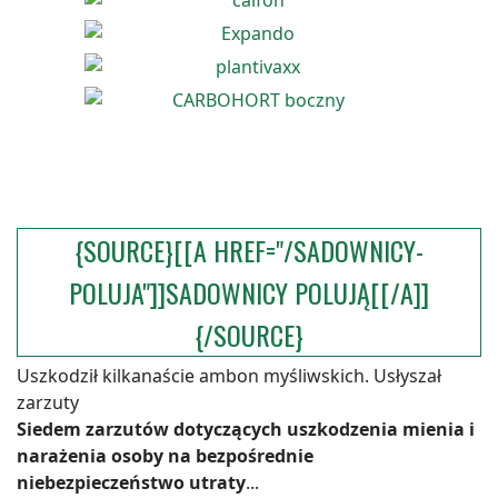
{SOURCE}[[A HREF="/SADOWNICY-
POLUJA"]]SADOWNICY POLUJĄ[[/A]]
{/SOURCE}
Uszkodził kilkanaście ambon myśliwskich. Usłyszał
zarzuty
Siedem zarzutów dotyczących uszkodzenia mienia i
narażenia osoby na bezpośrednie
niebezpieczeństwo utraty
...