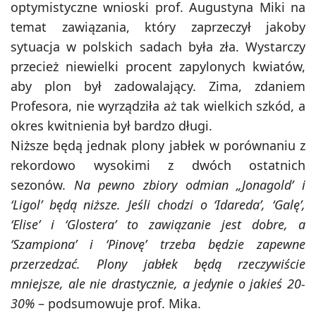
optymistyczne wnioski prof. Augustyna Miki na
temat zawiązania, który zaprzeczył jakoby
sytuacja w polskich sadach była zła. Wystarczy
przecież niewielki procent zapylonych kwiatów,
aby plon był zadowalający. Zima, zdaniem
Profesora, nie wyrządziła aż tak wielkich szkód, a
okres kwitnienia był bardzo długi.
Niższe będą jednak plony jabłek w porównaniu z
rekordowo wysokimi z dwóch ostatnich
sezonów.
Na pewno zbiory odmian „Jonagold’ i
‘Ligol’ będą niższe. Jeśli chodzi o ‘Idareda’, ‘Galę’,
‘Elise’ i ‘Glostera’ to zawiązanie jest dobre, a
‘Szampiona’ i ‘Pinovę’ trzeba będzie zapewne
przerzedzać. Plony jabłek będą rzeczywiście
mniejsze, ale nie drastycznie, a jedynie o jakieś 20-
30%
– podsumowuje prof. Mika.