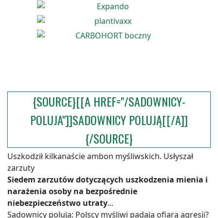
{SOURCE}[[A HREF="/SADOWNICY-
POLUJA"]]SADOWNICY POLUJĄ[[/A]]
{/SOURCE}
Uszkodził kilkanaście ambon myśliwskich. Usłyszał
zarzuty
Siedem zarzutów dotyczących uszkodzenia mienia i
narażenia osoby na bezpośrednie
niebezpieczeństwo utraty
...
Sadownicy polują: Polscy myśliwi padają ofiarą agresji?