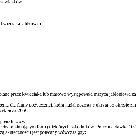
j zawiązków.
 kwieciaka jabłkowca.
łane przez kwieciaka lub masowo występowała mszyca jabłoniowa zal
ia dla fauny pożytecznej, która nadal pozostaje ukryta po okresie zi
rzekracza 20oC.
ej parafinowy.
ciwko zimującym formą niektórych szkodników. Polecana dawka 10-1
użą skuteczność i jest polecany wówczas gdy: