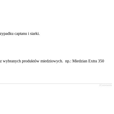
padku captanu i siarki.
 z wybranych produktów miedziowych. np.: Miedzian Extra 350
JComments