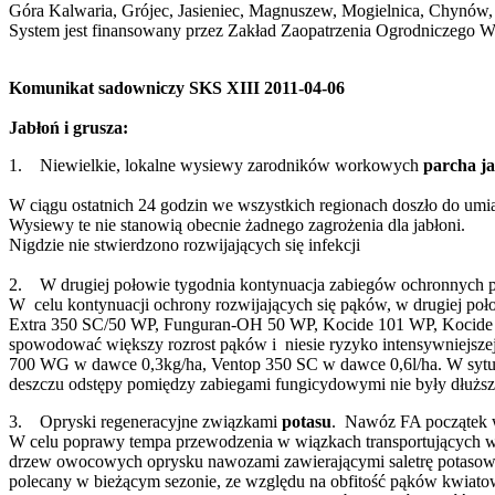
Góra Kalwaria, Grójec, Jasieniec, Magnuszew, Mogielnica, Chynów,
System jest finansowany przez Zakład Zaopatrzenia Ogrodniczego W
Komunikat sadowniczy SKS XIII 2011-04-06
Jabłoń i grusza:
1. Niewielkie, lokalne wysiewy zarodników workowych
parcha ja
W ciągu ostatnich 24 godzin we wszystkich regionach doszło do 
Wysiewy te nie stanowią obecnie żadnego zagrożenia dla jabłoni.
Nigdzie nie stwierdzono rozwijających się infekcji
2. W drugiej połowie tygodnia kontynuacja zabiegów ochronnych p
W celu kontynuacji ochrony rozwijających się pąków, w drugiej po
Extra 350 SC/50 WP, Funguran-OH 50 WP, Kocide 101 WP, Kocide 
spowodować większy rozrost pąków i niesie ryzyko intensywniejsze
700 WG w dawce 0,3kg/ha, Ventop 350 SC w dawce 0,6l/ha. W sytu
deszczu odstępy pomiędzy zabiegami fungicydowymi nie były dłuższe
3. Opryski regeneracyjne związkami
potasu
. Nawóz FA początek w
W celu poprawy tempa przewodzenia w wiązkach transportujących wo
drzew owocowych oprysku nawozami zawierającymi saletrę potasow
polecany w bieżącym sezonie, ze względu na obfitość pąków kwiato