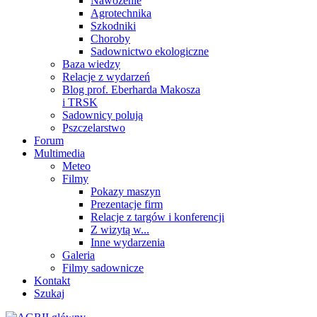
Nawożenie
Agrotechnika
Szkodniki
Choroby
Sadownictwo ekologiczne
Baza wiedzy
Relacje z wydarzeń
Blog prof. Eberharda Makosza
i TRSK
Sadownicy polują
Pszczelarstwo
Forum
Multimedia
Meteo
Filmy
Pokazy maszyn
Prezentacje firm
Relacje z targów i konferencji
Z wizytą w...
Inne wydarzenia
Galeria
Filmy sadownicze
Kontakt
Szukaj