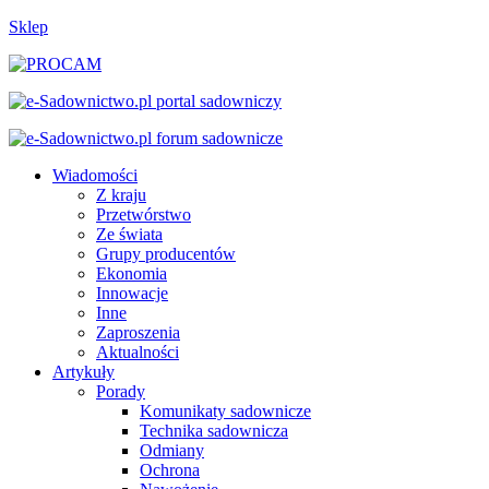
Sklep
Wiadomości
Z kraju
Przetwórstwo
Ze świata
Grupy producentów
Ekonomia
Innowacje
Inne
Zaproszenia
Aktualności
Artykuły
Porady
Komunikaty sadownicze
Technika sadownicza
Odmiany
Ochrona