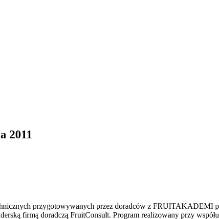
a 2011
echnicznych przygotowywanych przez doradców z FRUITAKADEMI prz
nderską firmą doradczą FruitConsult. Program realizowany przy wspó