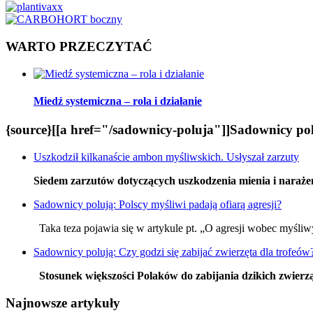
WARTO PRZECZYTAĆ
Miedź systemiczna – rola i działanie
{source}[[a href="/sadownicy-poluja"]]Sadownicy polu
Uszkodził kilkanaście ambon myśliwskich. Usłyszał zarzuty
Siedem zarzutów dotyczących uszkodzenia mienia i narażen
Sadownicy polują: Polscy myśliwi padają ofiarą agresji?
Taka teza pojawia się w artykule pt. „O agresji wobec myśliwy
Sadownicy polują: Czy godzi się zabijać zwierzęta dla trofeów
Stosunek większości Polaków do zabijania dzikich zwierząt
Najnowsze artykuły