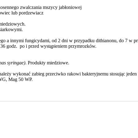
osennego zwalczania mszycy jabłoniowej
wiec lub pordzewiacz
miedziowych.
siarkowymi.
a innymi fungicydami, od 2 dni w przypadku dithianonu, do 7 w przy
 36 godz. po i przed wystąpieniem przymrozków.
as syringae)
. Produkty miedziowe.
leży wykonać zabieg przeciwko rakowi bakteryjnemu stosując jeden
 WG, Mag 50 WP.