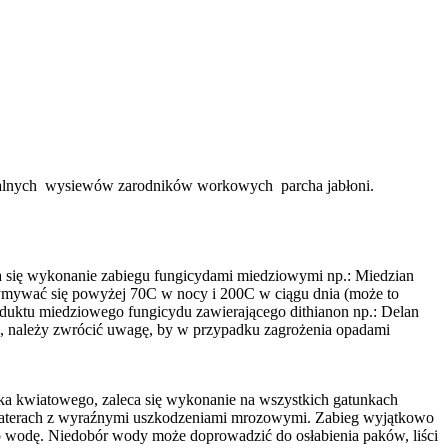
imalnych wysiewów zarodników workowych parcha jabłoni.
a się wykonanie zabiegu fungicydami miedziowymi np.: Miedzian
mywać się powyżej 70C w nocy i 200C w ciągu dnia (może to
duktu miedziowego fungicydu zawierającego dithianon np.: Delan
 należy zwrócić uwagę, by w przypadku zagrożenia opadami
ka kwiatowego, zaleca się wykonanie na wszystkich gatunkach
waterach z wyraźnymi uszkodzeniami mrozowymi. Zabieg wyjątkowo
o wodę. Niedobór wody może doprowadzić do osłabienia paków, liści