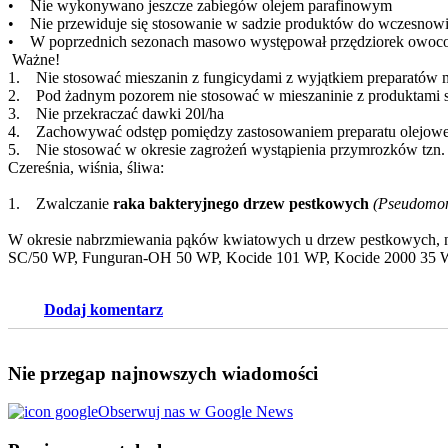
• Nie wykonywano jeszcze zabiegów olejem parafinowym
• Nie przewiduje się stosowanie w sadzie produktów do wczesnowi
• W poprzednich sezonach masowo występował przędziorek owoco
Ważne!
1. Nie stosować mieszanin z fungicydami z wyjątkiem preparatów 
2. Pod żadnym pozorem nie stosować w mieszaninie z produktami 
3. Nie przekraczać dawki 20l/ha
4. Zachowywać odstęp pomiędzy zastosowaniem preparatu olejowego 
5. Nie stosować w okresie zagrożeń wystąpienia przymrozków tzn.
Czereśnia, wiśnia, śliwa:
1. Zwalczanie
raka bakteryjnego drzew pestkowych
(Pseudomon
W okresie nabrzmiewania pąków kwiatowych u drzew pestkowych, na
SC/50 WP, Funguran-OH 50 WP, Kocide 101 WP, Kocide 2000 35
Dodaj komentarz
Nie przegap najnowszych wiadomości
Obserwuj nas w Google News