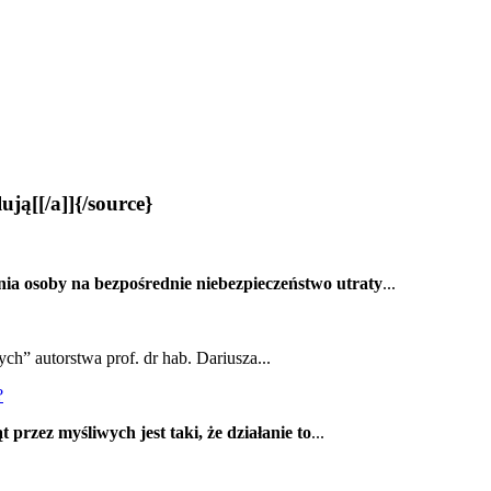
ją[[/a]]{/source}
ia osoby na bezpośrednie niebezpieczeństwo utraty
...
ch” autorstwa prof. dr hab. Dariusza...
?
 przez myśliwych jest taki, że działanie to
...