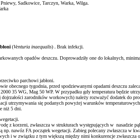
 Pniewy, Sadkowice, Tarczyn, Warka, Wilga.
arka
błoni
(
Venturia inaequalis
) . Brak infekcji.
umiarkowanych opadów deszczu. Doprowadziły one do lokalnych, min
rzeciwko parchowi jabłoni.
łowie obecnego tygodnia, przed spodziewanymi opadami deszczu zalec
2000 35 WG, Mag 50 WP. W przypadku gdy temperatura będzie utrzy
j dojrzałości zarodników workowych) należy rozważyć dodatek do pro
acji utrzymywania się podanych powyżej warunków temperaturowych,
 niż 5 dni.
egetacji.
dę z korzeni, zwłaszcza w strukturach występujących w nasadzie pą
ą np. nawóz FA początek wegetacji. Zabieg polecany zwłaszcza w k
wych i w związku z tym większą między nimi konkurencje zwłaszcza 