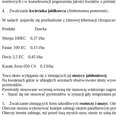
rozetowych i w konsekwencji pogorszenia jakości kwiatów a późnie
4. Zwalczanie
kwieciaka jabłkowca
(
Anthonomus pomorum
) .
W sadach pojawiły się przebudzone z zimowej hibernacji chrząszcze
Produkt Dawka
Sherpa 100EC 0,37 l/ha
Fastac 100 EC 0,15 l/ha
Decis 2,5 EC 0,45 l/ha
Karate Zeon 050 CS 0,15l/ha
Trwa okres wylęgania się z zimujących jaj
mszycy jabłoniowej
.
Na kwaterach gdzie w ubiegłych sezonach obserwowano straty wywo
pyretroidów.
Pyretroidy stosowane wczesną wiosną nie stanowią większego zagrożen
• Starać się nie stosować pyretroidów w sytuacji gdy temperatura p
5. Zwalczanie zimujących form szkodliwych
roztoczy i mszyc
. Ol
Obecnie można wykonywać kolejne zabiegi olejem parafinowym prze
Obecny termin zabiegu, tuż przed fazą mysich uszu, niesie ze sobą d