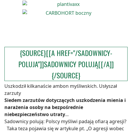
{SOURCE}[[A HREF="/SADOWNICY-
POLUJA"]]SADOWNICY POLUJĄ[[/A]]
{/SOURCE}
Uszkodził kilkanaście ambon myśliwskich. Usłyszał
zarzuty
Siedem zarzutów dotyczących uszkodzenia mienia i
narażenia osoby na bezpośrednie
niebezpieczeństwo utraty
...
Sadownicy polują: Polscy myśliwi padają ofiarą agresji?
Taka teza pojawia się w artykule pt. „O agresji wobec