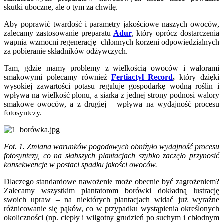
skutki uboczne, ale o tym za chwilę.
Aby poprawić twardość i parametry jakościowe naszych owoców,
zalecamy zastosowanie preparatu
Adur
, który oprócz dostarczenia
wapnia wzmocni regenerację chłonnych korzeni odpowiedzialnych
za pobieranie składników odżywczych.
Tam, gdzie mamy problemy z wielkością owoców i walorami
smakowymi polecamy również
Fertiactyl Record
,
który dzięki
wysokiej zawartości potasu reguluje gospodarkę wodną roślin i
wpływa na wielkość plonu, a siarka z jednej strony podnosi walory
smakowe owoców, a z drugiej – wpływa na wydajność procesu
fotosyntezy.
Fot. 1. Zmiana warunków pogodowych obniżyło wydajność procesu
fotosyntezy, co na słabszych plantacjach szybko zaczęło przynosić
konsekwencje w postaci spadku jakości owoców.
Dlaczego standardowe nawożenie może obecnie być zagrożeniem?
Zalecamy wszystkim plantatorom borówki dokładną lustrację
swoich upraw – na niektórych plantacjach widać już wyraźne
różnicowanie się pąków, co w przypadku wystąpienia określonych
okoliczności (np. ciepły i wilgotny grudzień po suchym i chłodnym