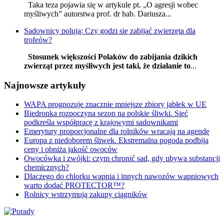
Taka teza pojawia się w artykule pt. „O agresji wobec
myśliwych” autorstwa prof. dr hab. Dariusza...
Sadownicy polują: Czy godzi się zabijać zwierzęta dla
trofeów?
Stosunek większości Polaków do zabijania dzikich
zwierząt przez myśliwych jest taki, że działanie to
...
Najnowsze artykuły
WAPA prognozuje znacznie mniejsze zbiory jabłek w UE
Biedronka rozpoczyna sezon na polskie śliwki. Sieć
podkreśla współpracę z krajowymi sadownikami
Emerytury proporcjonalne dla rolników wracają na agendę
Europa z niedoborem śliwek. Ekstremalna pogoda podbija
ceny i obniża jakość owoców
Owocówka i zwójki: czym chronić sad, gdy ubywa substancji
chemicznych?
Dlaczego do chlorku wapnia i innych nawozów wapniowych
warto dodać PROTECTOR™?
Rolnicy wstrzymują zakupy ciągników