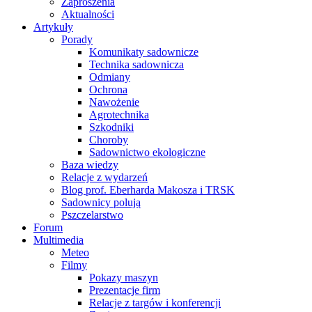
Zaproszenia
Aktualności
Artykuły
Porady
Komunikaty sadownicze
Technika sadownicza
Odmiany
Ochrona
Nawożenie
Agrotechnika
Szkodniki
Choroby
Sadownictwo ekologiczne
Baza wiedzy
Relacje z wydarzeń
Blog prof. Eberharda Makosza i TRSK
Sadownicy polują
Pszczelarstwo
Forum
Multimedia
Meteo
Filmy
Pokazy maszyn
Prezentacje firm
Relacje z targów i konferencji