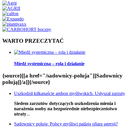
WARTO PRZECZYTAĆ
Miedź systemiczna – rola i działanie
{source}[[a href="/sadownicy-poluja"]]Sadownicy
polują[[/a]]{/source}
Uszkodził kilkanaście ambon myśliwskich. Usłyszał zarzuty
Siedem zarzutów dotyczących uszkodzenia mienia i
narażenia osoby na bezpośrednie niebezpieczeństwo
utraty
...
Sadownicy polują: Polscy myśliwi padają ofiarą agresji?