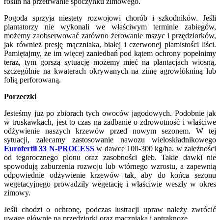
roślin na przetrwanie spoczynku zimowego.
Pogoda sprzyja niestety rozwojowi chorób i szkodników. Jeśli
plantatorzy nie wykonali we właściwym terminie zabiegów,
możemy zaobserwować zarówno żerowanie mszyc i przędziorków,
jak również presję mączniaka, białej i czerwonej plamistości liści.
Pamiętajmy, że im więcej zaniedbań pod kątem ochrony popełnimy
teraz, tym gorszą sytuację możemy mieć na plantacjach wiosną,
szczególnie na kwaterach okrywanych na zimę agrowłókniną lub
folią perforowaną.
Porzeczki
Jesteśmy już po zbiorach tych owoców jagodowych. Podobnie jak
w truskawkach, jest to czas na zadbanie o zdrowotność i właściwe
odżywienie naszych krzewów przed nowym sezonem. W tej
sytuacji, zalecamy zastosowanie nawozu wieloskładnikowego
Eurofertil 33 N-PROCESS
w dawce 100-300 kg/ha, w zależności
od tegorocznego plonu oraz zasobności gleb. Takie dawki nie
spowodują zaburzenia rozwoju lub wtórnego wzrostu, a zapewnią
odpowiednie odżywienie krzewów tak, aby do końca sezonu
wegetacyjnego prowadziły wegetację i właściwie weszły w okres
zimowy.
Jeśli chodzi o ochronę, podczas lustracji upraw należy zwrócić
uwagę głównie na przędziorki oraz mączniaka i antraknozę.