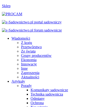
Sklep
Wiadomości
Z kraju
Przetwórstwo
Ze świata
Grupy producentów
Ekonomia
Innowacje
Inne
Zaproszenia
Aktualności
Artykuły
Porady
Komunikaty sadownicze
Technika sadownicza
Odmiany
Ochrona