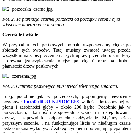
Fot. 2. Ta plantacja czarnej porzeczki od początku sezonu była
właściwie nawożona i chroniona.
Czereśnie i wiśnie
W przypadku tych pestkowych pomału rozpoczynamy cięcie po
zbiorach tych owoców. Tutaj musimy zwracać uwagę przede
wszystkim na zabezpieczenie naszych upraw przed chorobami kory
i drewna (zabezpieczenie miejsc po cięciu) oraz na drobną
plamistość drzew pestkowych.
Fot. 3. Ochrona pestkowych musi trwać również po zbiorach.
Tutaj, podobnie jak w porzeczkach, proponujemy nawożenie
posypowe
Eurofertil 33 N-PROCESS
w ilości dostosowanej od
plonu i zasobności gleby – około 200 kg/ha. Podobnie jak w
porzeczkach, taka ilość nie spowoduje wzrostu i rozregulowania
drzew, a zapewni ich odpowiednie odżywienie. Myślmy też o
przyszłym sezonie, i na funkcjonujące liście w niedługim czasie
będzie można wykonywać zabiegi cynkiem i borem, np. preparatem