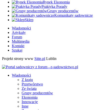
Rynek Ekonomia
Praktyka Porady
Grupy producentów
Komunikaty sadownicze
Sklep
Wiadomości
Artykuły
Forum
Multimedia
Kontakt
Szukaj
Projekt strony www
Sitte.pl
Lublin
Wiadomości
Z kraju
Przetwórstwo
Ze świata
Grupy producentów
Ekonomia
Innowacje
Inne