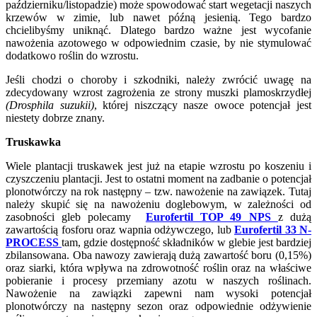
październiku/listopadzie) może spowodować start wegetacji naszych
krzewów w zimie, lub nawet późną jesienią. Tego bardzo
chcielibyśmy uniknąć. Dlatego bardzo ważne jest wycofanie
nawożenia azotowego w odpowiednim czasie, by nie stymulować
dodatkowo roślin do wzrostu.
Jeśli chodzi o choroby i szkodniki, należy zwrócić uwagę na
zdecydowany wzrost zagrożenia ze strony muszki plamoskrzydłej
(Drosphila suzukii)
, której niszczący nasze owoce potencjał jest
niestety dobrze znany.
Truskawka
Wiele plantacji truskawek jest już na etapie wzrostu po koszeniu i
czyszczeniu plantacji. Jest to ostatni moment na zadbanie o potencjał
plonotwórczy na rok następny – tzw. nawożenie na zawiązek. Tutaj
należy skupić się na nawożeniu doglebowym, w zależności od
zasobności gleb polecamy
Eurofertil TOP 49 NPS
z dużą
zawartością fosforu oraz wapnia odżywczego, lub
Eurofertil 33 N-
PROCESS
tam, gdzie dostępność składników w glebie jest bardziej
zbilansowana. Oba nawozy zawierają dużą zawartość boru (0,15%)
oraz siarki, która wpływa na zdrowotność roślin oraz na właściwe
pobieranie i procesy przemiany azotu w naszych roślinach.
Nawożenie na zawiązki zapewni nam wysoki potencjał
plonotwórczy na następny sezon oraz odpowiednie odżywienie