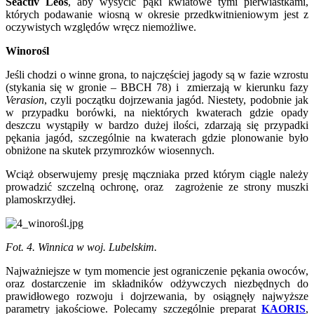
Seactiv Leos
, aby wysycić pąki kwiatowe tymi pierwiastkami,
których podawanie wiosną w okresie przedkwitnieniowym jest z
oczywistych względów wręcz niemożliwe.
Winorośl
Jeśli chodzi o winne grona, to najczęściej jagody są w fazie wzrostu
(stykania się w gronie – BBCH 78) i zmierzają w kierunku fazy
Verasion
, czyli początku dojrzewania jagód. Niestety, podobnie jak
w przypadku borówki, na niektórych kwaterach gdzie opady
deszczu wystąpiły w bardzo dużej ilości, zdarzają się przypadki
pękania jagód, szczególnie na kwaterach gdzie plonowanie było
obniżone na skutek przymrozków wiosennych.
Wciąż obserwujemy presję mączniaka przed którym ciągle należy
prowadzić szczelną ochronę, oraz zagrożenie ze strony muszki
plamoskrzydłej.
Fot. 4. Winnica w woj. Lubelskim.
Najważniejsze w tym momencie jest ograniczenie pękania owoców,
oraz dostarczenie im składników odżywczych niezbędnych do
prawidłowego rozwoju i dojrzewania, by osiągnęły najwyższe
parametry jakościowe. Polecamy szczególnie preparat
KAORIS
,