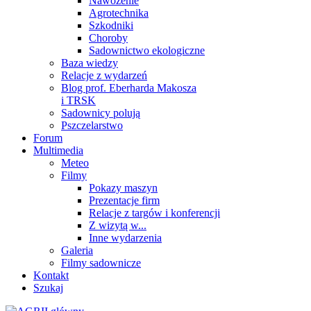
Nawożenie
Agrotechnika
Szkodniki
Choroby
Sadownictwo ekologiczne
Baza wiedzy
Relacje z wydarzeń
Blog prof. Eberharda Makosza
i TRSK
Sadownicy polują
Pszczelarstwo
Forum
Multimedia
Meteo
Filmy
Pokazy maszyn
Prezentacje firm
Relacje z targów i konferencji
Z wizytą w...
Inne wydarzenia
Galeria
Filmy sadownicze
Kontakt
Szukaj