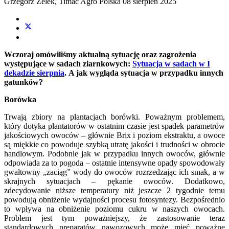
Grzegorz Zelek, Timac Agro Polska
08 sierpień 2025
Wczoraj omówiliśmy aktualną sytuację oraz zagrożenia
występujące w sadach ziarnkowych:
Sytuacja w sadach w I
dekadzie sierpnia
. A jak wygląda sytuacja w przypadku innych
gatunków?
Borówka
Trwają zbiory na plantacjach borówki. Poważnym problemem,
który dotyka plantatorów w ostatnim czasie jest spadek parametrów
jakościowych owoców – głównie Brix i poziom ekstraktu, a owoce
są miękkie co powoduje szybką utratę jakości i trudności w obrocie
handlowym. Podobnie jak w przypadku innych owoców, głównie
odpowiada za to pogoda – ostatnie intensywne opady spowodowały
gwałtowny „zaciąg” wody do owoców rozrzedzając ich smak, a w
skrajnych sytuacjach – pękanie owoców. Dodatkowo,
zdecydowanie niższe temperatury niż jeszcze 2 tygodnie temu
powodują obniżenie wydajności procesu fotosyntezy. Bezpośrednio
to wpływa na obniżenie poziomu cukru w naszych owocach.
Problem jest tym poważniejszy, że zastosowanie teraz
standardowych preparatów nawozowych może mieć poważne