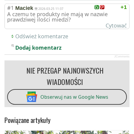
#1
+1
Maciek
2026-03-25 11:37
A czemu te produkty nie mają w nazwie
prawdziwej ilości miedzi?
Cytować
Odśwież komentarze
Dodaj komentarz
JComments
NIE PRZEGAP NAJNOWSZYCH
WIADOMOŚCI
Obserwuj nas w Google News
Powiązane artykuły