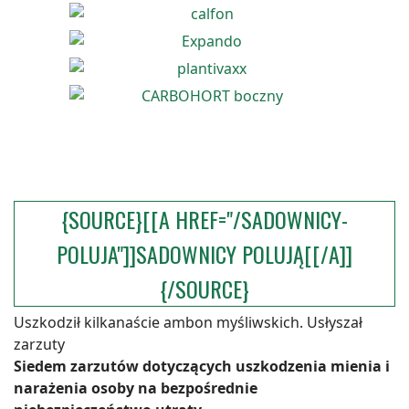
{SOURCE}[[A HREF="/SADOWNICY-
POLUJA"]]SADOWNICY POLUJĄ[[/A]]
{/SOURCE}
Uszkodził kilkanaście ambon myśliwskich. Usłyszał
zarzuty
Siedem zarzutów dotyczących uszkodzenia mienia i
narażenia osoby na bezpośrednie