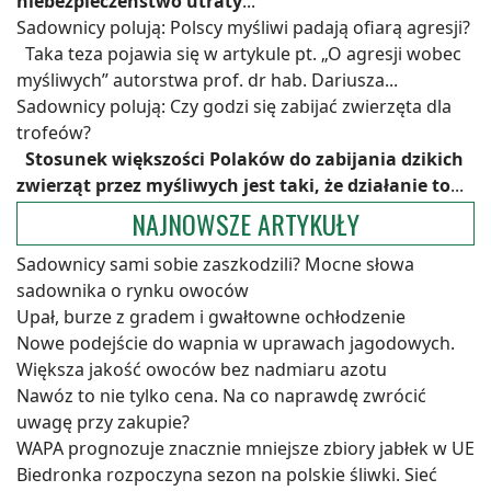
niebezpieczeństwo utraty
...
Sadownicy polują: Polscy myśliwi padają ofiarą agresji?
Taka teza pojawia się w artykule pt. „O agresji wobec
myśliwych” autorstwa prof. dr hab. Dariusza...
Sadownicy polują: Czy godzi się zabijać zwierzęta dla
trofeów?
Stosunek większości Polaków do zabijania dzikich
zwierząt przez myśliwych jest taki, że działanie to
...
NAJNOWSZE ARTYKUŁY
Sadownicy sami sobie zaszkodzili? Mocne słowa
sadownika o rynku owoców
Upał, burze z gradem i gwałtowne ochłodzenie
Nowe podejście do wapnia w uprawach jagodowych.
Większa jakość owoców bez nadmiaru azotu
Nawóz to nie tylko cena. Na co naprawdę zwrócić
uwagę przy zakupie?
WAPA prognozuje znacznie mniejsze zbiory jabłek w UE
Biedronka rozpoczyna sezon na polskie śliwki. Sieć