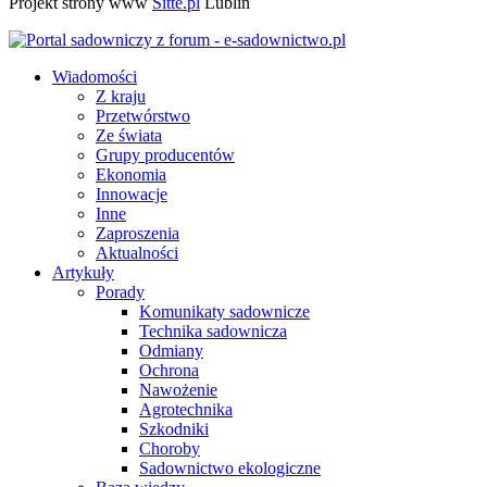
Projekt strony www
Sitte.pl
Lublin
Wiadomości
Z kraju
Przetwórstwo
Ze świata
Grupy producentów
Ekonomia
Innowacje
Inne
Zaproszenia
Aktualności
Artykuły
Porady
Komunikaty sadownicze
Technika sadownicza
Odmiany
Ochrona
Nawożenie
Agrotechnika
Szkodniki
Choroby
Sadownictwo ekologiczne