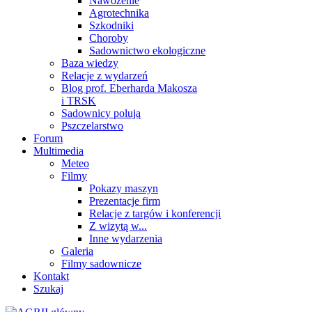
Nawożenie
Agrotechnika
Szkodniki
Choroby
Sadownictwo ekologiczne
Baza wiedzy
Relacje z wydarzeń
Blog prof. Eberharda Makosza
i TRSK
Sadownicy polują
Pszczelarstwo
Forum
Multimedia
Meteo
Filmy
Pokazy maszyn
Prezentacje firm
Relacje z targów i konferencji
Z wizytą w...
Inne wydarzenia
Galeria
Filmy sadownicze
Kontakt
Szukaj