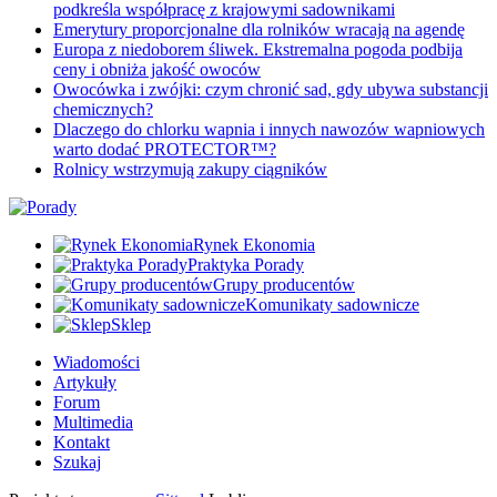
podkreśla współpracę z krajowymi sadownikami
Emerytury proporcjonalne dla rolników wracają na agendę
Europa z niedoborem śliwek. Ekstremalna pogoda podbija
ceny i obniża jakość owoców
Owocówka i zwójki: czym chronić sad, gdy ubywa substancji
chemicznych?
Dlaczego do chlorku wapnia i innych nawozów wapniowych
warto dodać PROTECTOR™?
Rolnicy wstrzymują zakupy ciągników
Rynek Ekonomia
Praktyka Porady
Grupy producentów
Komunikaty sadownicze
Sklep
Wiadomości
Artykuły
Forum
Multimedia
Kontakt
Szukaj