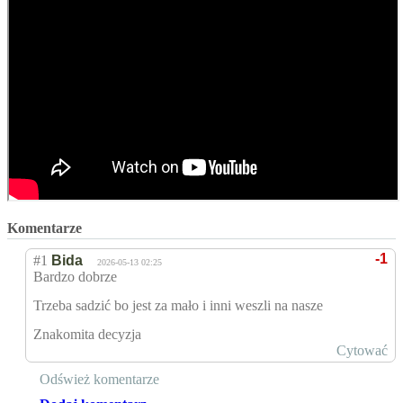
Komentarze
-1
#1
Bida
2026-05-13 02:25
Bardzo dobrze
Trzeba sadzić bo jest za mało i inni weszli na nasze
Znakomita decyzja
Cytować
Odśwież komentarze