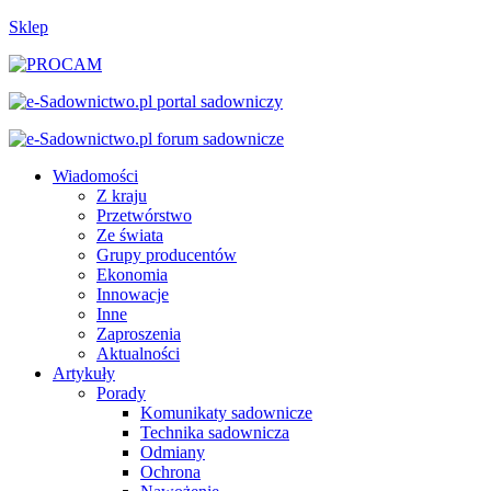
Sklep
Wiadomości
Z kraju
Przetwórstwo
Ze świata
Grupy producentów
Ekonomia
Innowacje
Inne
Zaproszenia
Aktualności
Artykuły
Porady
Komunikaty sadownicze
Technika sadownicza
Odmiany
Ochrona