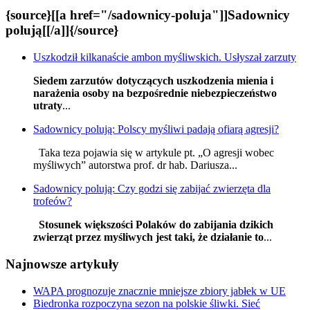
{source}[[a href="/sadownicy-poluja"]]Sadownicy
polują[[/a]]{/source}
Uszkodził kilkanaście ambon myśliwskich. Usłyszał zarzuty
Siedem zarzutów dotyczących uszkodzenia mienia i
narażenia osoby na bezpośrednie niebezpieczeństwo
utraty
...
Sadownicy polują: Polscy myśliwi padają ofiarą agresji?
Taka teza pojawia się w artykule pt. „O agresji wobec
myśliwych” autorstwa prof. dr hab. Dariusza...
Sadownicy polują: Czy godzi się zabijać zwierzęta dla
trofeów?
Stosunek większości Polaków do zabijania dzikich
zwierząt przez myśliwych jest taki, że działanie to
...
Najnowsze artykuły
WAPA prognozuje znacznie mniejsze zbiory jabłek w UE
Biedronka rozpoczyna sezon na polskie śliwki. Sieć