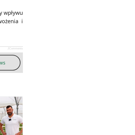
ny wpływu
ożenia i
JComments
ews