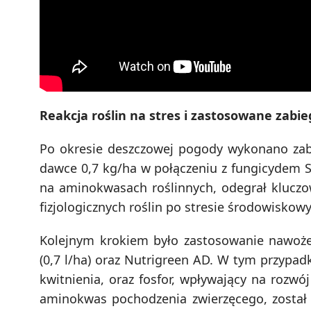
Reakcja roślin na stres i zastosowane zabie
Po okresie deszczowej pogody wykonano zab
dawce 0,7 kg/ha w połączeniu z fungicydem Sw
na aminokwasach roślinnych, odegrał klucz
fizjologicznych roślin po stresie środowiskow
Kolejnym krokiem było zastosowanie nawożen
(0,7 l/ha) oraz Nutrigreen AD. W tym przypadk
kwitnienia, oraz fosfor, wpływający na rozwó
aminokwas pochodzenia zwierzęcego, został u