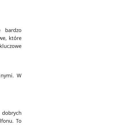
e bardzo
e, które
 kluczowe
lnymi. W
o dobrych
lfonu. To