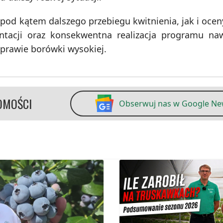
pod kątem dalszego przebiegu kwitnienia, jak i oce
tacji oraz konsekwentna realizacja programu naw
rawie borówki wysokiej.
OMOŚCI
Obserwuj nas w Google N