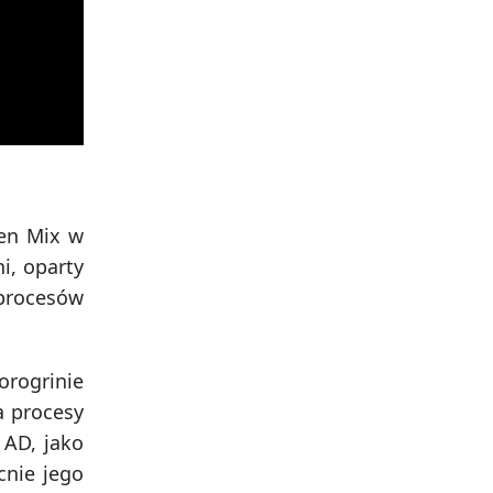
een Mix w
i, oparty
 procesów
orogrinie
a procesy
 AD, jako
cnie jego