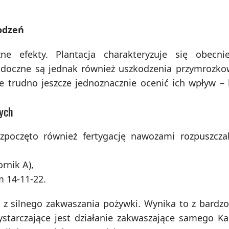
odzeń
ne efekty. Plantacja charakteryzuje się obecni
oczne są jednak również uszkodzenia przymrozkow
 trudno jeszcze jednoznacznie ocenić ich wpływ –
ych
oczęto również fertygację nawozami rozpuszcza
rnik A),
 14-11-22.
 z silnego zakwaszania pożywki. Wynika to z bardz
tarczające jest działanie zakwaszające samego Ka