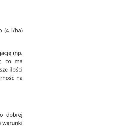
(4 l/ha)
ację (np.
y, co ma
ze ilości
orność na
o dobrej
e warunki