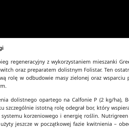
gi
ieg regeneracyjny z wykorzystaniem mieszanki Gr
itch oraz preparatem dolistnym Folistar. Ten ostatn
ową rolę w odbudowie masy zielonej oraz wsparciu
ym.
ia dolistnego opartego na Calfonie P (2 kg/ha), B
u szczególnie istotną rolę odegrał bor, który wspier
j systemu korzeniowego i energię roślin. Nutrigreen
żyty jeszcze w początkowej fazie kwitnienia – obe