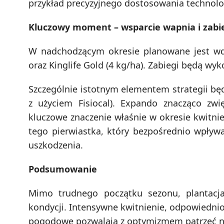
przykład precyzyjnego dostosowania technol
Kluczowy moment – wsparcie wapnia i zabie
W nadchodzącym okresie planowane jest wdr
oraz Kinglife Gold (4 kg/ha). Zabiegi będą wy
Szczególnie istotnym elementem strategii będ
z użyciem Fisiocal). Expando znacząco zw
kluczowe znaczenie właśnie w okresie kwitnie
tego pierwiastka, który bezpośrednio wpływ
uszkodzenia.
Podsumowanie
Mimo trudnego początku sezonu, plantacja
kondycji. Intensywne kwitnienie, odpowiedni
pogodowe pozwalają z optymizmem patrzeć na 