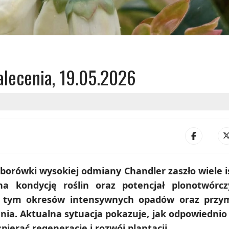
alecenia, 19.05.2026
 borówki wysokiej odmiany Chandler zaszło wiele 
a kondycję roślin oraz potencjał plonotwórc
tym okresów intensywnych opadów oraz przy
enia. Aktualna sytuacja pokazuje, jak odpowiedni
ierać regenerację i rozwój plantacji.