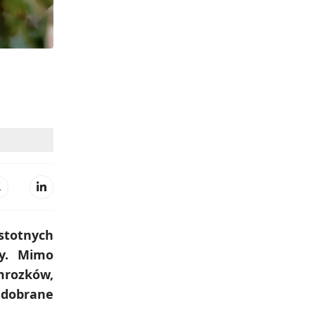
istotnych
zy. Mimo
mrozków,
o dobrane