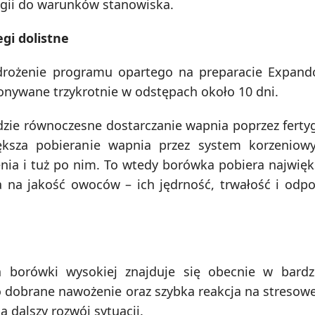
ogii do warunków stanowiska.
gi dolistne
ożenie programu opartego na preparacie Expando 
konywane trzykrotnie w odstępach około 10 dni.
zie równoczesne dostarczanie wapnia poprzez fertyg
iększa pobieranie wapnia przez system korzeniow
nia i tuż po nim. To wtedy borówka pobiera najwięks
a na jakość owoców – ich jędrność, trwałość i odp
 borówki wysokiej znajduje się obecnie w bardz
o dobrane nawożenie oraz szybka reakcja na stresow
dalszy rozwój sytuacji.