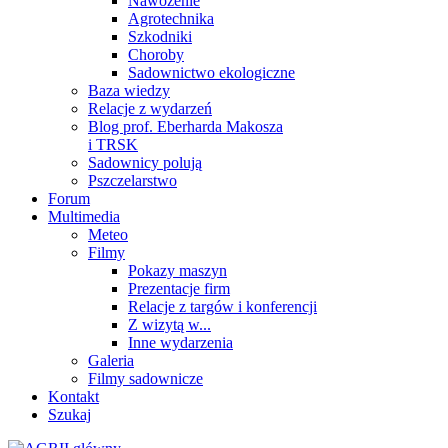
Nawożenie
Agrotechnika
Szkodniki
Choroby
Sadownictwo ekologiczne
Baza wiedzy
Relacje z wydarzeń
Blog prof. Eberharda Makosza
i TRSK
Sadownicy polują
Pszczelarstwo
Forum
Multimedia
Meteo
Filmy
Pokazy maszyn
Prezentacje firm
Relacje z targów i konferencji
Z wizytą w...
Inne wydarzenia
Galeria
Filmy sadownicze
Kontakt
Szukaj