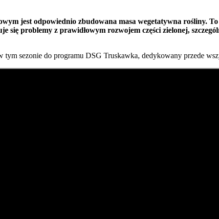
ym jest odpowiednio zbudowana masa wegetatywna rośliny. To wł
e się problemy z prawidłowym rozwojem części zielonej, szczególn
 tym sezonie do programu DSG Truskawka, dedykowany przede wszy