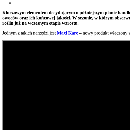
Kluczowym elementem decydującym o późniejszym plonie handlow
owoców oraz ich końcowej jakości. W sezonie, w którym obserwuj
roślin już na wczesnym etapie wzrostu.
Jednym z takich narzędzi jest
Maxi Kare
– nowy produkt włączony w