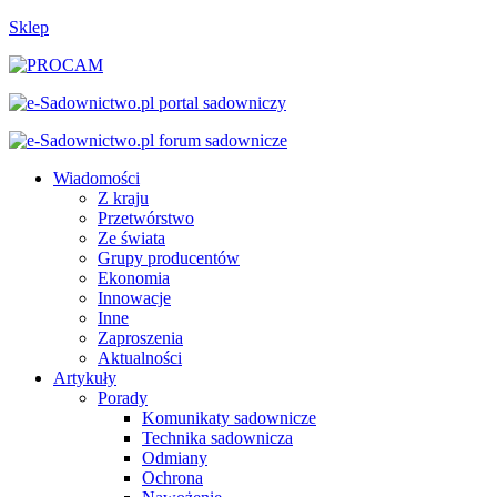
Sklep
Wiadomości
Z kraju
Przetwórstwo
Ze świata
Grupy producentów
Ekonomia
Innowacje
Inne
Zaproszenia
Aktualności
Artykuły
Porady
Komunikaty sadownicze
Technika sadownicza
Odmiany
Ochrona