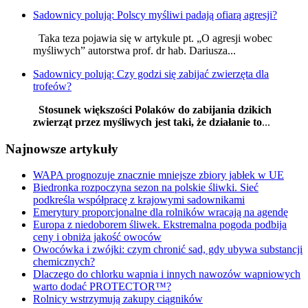
Sadownicy polują: Polscy myśliwi padają ofiarą agresji?
Taka teza pojawia się w artykule pt. „O agresji wobec
myśliwych” autorstwa prof. dr hab. Dariusza...
Sadownicy polują: Czy godzi się zabijać zwierzęta dla
trofeów?
Stosunek większości Polaków do zabijania dzikich
zwierząt przez myśliwych jest taki, że działanie to
...
Najnowsze artykuły
WAPA prognozuje znacznie mniejsze zbiory jabłek w UE
Biedronka rozpoczyna sezon na polskie śliwki. Sieć
podkreśla współpracę z krajowymi sadownikami
Emerytury proporcjonalne dla rolników wracają na agendę
Europa z niedoborem śliwek. Ekstremalna pogoda podbija
ceny i obniża jakość owoców
Owocówka i zwójki: czym chronić sad, gdy ubywa substancji
chemicznych?
Dlaczego do chlorku wapnia i innych nawozów wapniowych
warto dodać PROTECTOR™?
Rolnicy wstrzymują zakupy ciągników