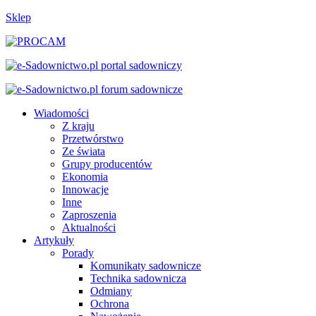
Sklep
Wiadomości
Z kraju
Przetwórstwo
Ze świata
Grupy producentów
Ekonomia
Innowacje
Inne
Zaproszenia
Aktualności
Artykuły
Porady
Komunikaty sadownicze
Technika sadownicza
Odmiany
Ochrona