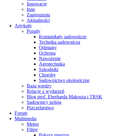
Innowacje
Inne
Zaproszenia
Aktualności
Artykuły
Porady
Komunikaty sadownicze
Technika sadownicza
Odmiany
Ochrona
Nawożenie
Agrotechnika
Szkodniki
Choroby
Sadownictwo ekologiczne
Baza wiedzy
Relacje z wydarzeń
Blog prof. Eberharda Makosza i TRSK
Sadownicy polują
Pszczelarstwo
Forum
Multimedia
Meteo
Filmy
Pokazy maszyn