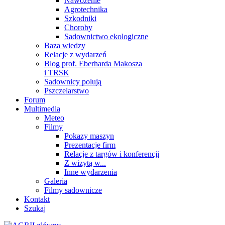
Nawożenie
Agrotechnika
Szkodniki
Choroby
Sadownictwo ekologiczne
Baza wiedzy
Relacje z wydarzeń
Blog prof. Eberharda Makosza
i TRSK
Sadownicy polują
Pszczelarstwo
Forum
Multimedia
Meteo
Filmy
Pokazy maszyn
Prezentacje firm
Relacje z targów i konferencji
Z wizytą w...
Inne wydarzenia
Galeria
Filmy sadownicze
Kontakt
Szukaj