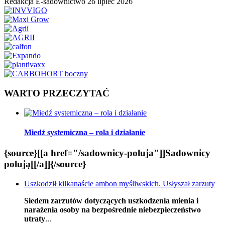
Redakcja E-sadownictwo
26 lipiec 2026
WARTO PRZECZYTAĆ
Miedź systemiczna – rola i działanie
{source}[[a href="/sadownicy-poluja"]]Sadownicy
polują[[/a]]{/source}
Uszkodził kilkanaście ambon myśliwskich. Usłyszał zarzuty
Siedem zarzutów dotyczących uszkodzenia mienia i
narażenia osoby na bezpośrednie niebezpieczeństwo
utraty
...