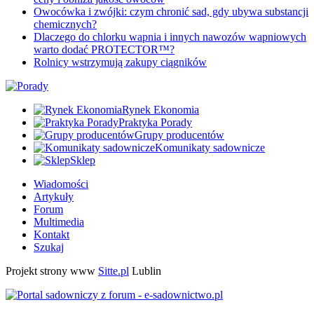
Owocówka i zwójki: czym chronić sad, gdy ubywa substancji
chemicznych?
Dlaczego do chlorku wapnia i innych nawozów wapniowych
warto dodać PROTECTOR™?
Rolnicy wstrzymują zakupy ciągników
Rynek Ekonomia
Praktyka Porady
Grupy producentów
Komunikaty sadownicze
Sklep
Wiadomości
Artykuły
Forum
Multimedia
Kontakt
Szukaj
Projekt strony www
Sitte.pl
Lublin