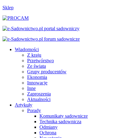
Sklep
Wiadomości
Z kraju
Przetwórstwo
Ze świata
Grupy producentów
Ekonomia
Innowacje
Inne
Zaproszenia
Aktualności
Artykuły
Porady
Komunikaty sadownicze
Technika sadownicza
Odmiany
Ochrona