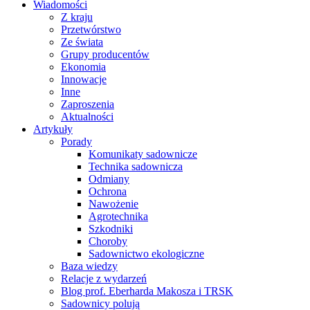
Wiadomości
Z kraju
Przetwórstwo
Ze świata
Grupy producentów
Ekonomia
Innowacje
Inne
Zaproszenia
Aktualności
Artykuły
Porady
Komunikaty sadownicze
Technika sadownicza
Odmiany
Ochrona
Nawożenie
Agrotechnika
Szkodniki
Choroby
Sadownictwo ekologiczne
Baza wiedzy
Relacje z wydarzeń
Blog prof. Eberharda Makosza i TRSK
Sadownicy polują