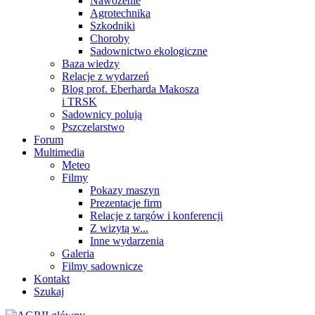
Nawożenie
Agrotechnika
Szkodniki
Choroby
Sadownictwo ekologiczne
Baza wiedzy
Relacje z wydarzeń
Blog prof. Eberharda Makosza
i TRSK
Sadownicy polują
Pszczelarstwo
Forum
Multimedia
Meteo
Filmy
Pokazy maszyn
Prezentacje firm
Relacje z targów i konferencji
Z wizytą w...
Inne wydarzenia
Galeria
Filmy sadownicze
Kontakt
Szukaj