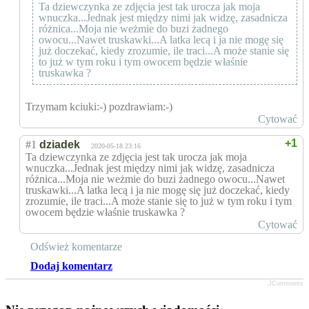
Ta dziewczynka ze zdjęcia jest tak urocza jak moja
wnuczka...Jednak jest między nimi jak widzę, zasadnicza
różnica...Moja nie weżmie do buzi żadnego
owocu...Nawet truskawki...A latka lecą i ja nie mogę się
już doczekać, kiedy zrozumie, ile traci...A może stanie się
to już w tym roku i tym owocem będzie właśnie
truskawka ?
Trzymam kciuki:-) pozdrawiam:-)
Cytować
+1
#1
dziadek
2020-05-18 23:16
Ta dziewczynka ze zdjęcia jest tak urocza jak moja
wnuczka...Jednak jest między nimi jak widzę, zasadnicza
różnica...Moja nie weżmie do buzi żadnego owocu...Nawet
truskawki...A latka lecą i ja nie mogę się już doczekać, kiedy
zrozumie, ile traci...A może stanie się to już w tym roku i tym
owocem będzie właśnie truskawka ?
Cytować
Odśwież komentarze
Dodaj komentarz
JComments