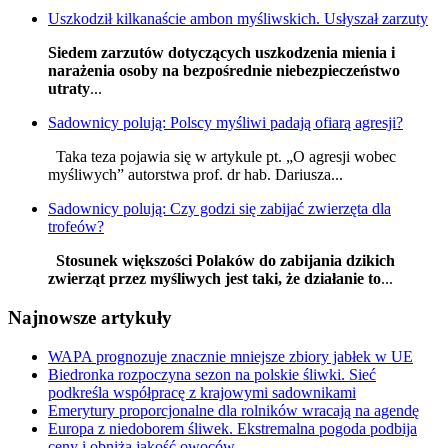
Uszkodził kilkanaście ambon myśliwskich. Usłyszał zarzuty
Siedem zarzutów dotyczących uszkodzenia mienia i
narażenia osoby na bezpośrednie niebezpieczeństwo
utraty
...
Sadownicy polują: Polscy myśliwi padają ofiarą agresji?
Taka teza pojawia się w artykule pt. „O agresji wobec
myśliwych” autorstwa prof. dr hab. Dariusza...
Sadownicy polują: Czy godzi się zabijać zwierzęta dla
trofeów?
Stosunek większości Polaków do zabijania dzikich
zwierząt przez myśliwych jest taki, że działanie to
...
Najnowsze artykuły
WAPA prognozuje znacznie mniejsze zbiory jabłek w UE
Biedronka rozpoczyna sezon na polskie śliwki. Sieć
podkreśla współpracę z krajowymi sadownikami
Emerytury proporcjonalne dla rolników wracają na agendę
Europa z niedoborem śliwek. Ekstremalna pogoda podbija
ceny i obniża jakość owoców