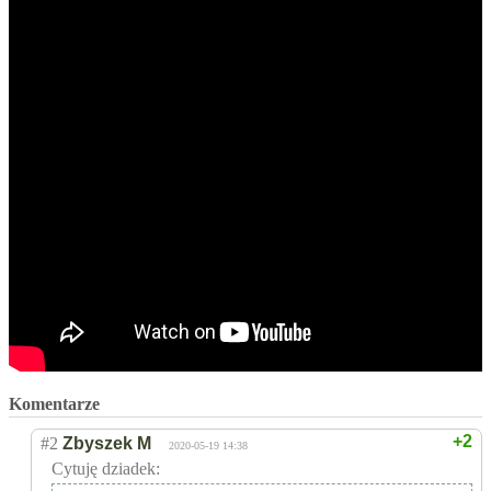
Komentarze
+2
#2
Zbyszek M
2020-05-19 14:38
Cytuję dziadek: