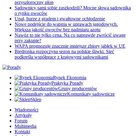
przyszłoroczny plon
Sadownicy sami sobie zaszkodzili? Mocne słowa sadownika
o rynku owoców
Upał, burze z gradem i gwałtowne ochłodzenie
Nowe podejście do wapnia w uprawach jagodowych.
Większa jakość owoców bez nadmiaru azotu
Nawóz to nie tylko cena. Na co naprawdę zwrócić uwagę
przy zakupie?
WAPA prognozuje znacznie mniejsze zbiory jabłek w UE
Biedronka rozpoczyna sezon na polskie śliwki. Sieć
podkreśla współpracę z krajowymi sadownikami
Rynek Ekonomia
Praktyka Porady
Grupy producentów
Komunikaty sadownicze
Sklep
Wiadomości
Artykuły
Forum
Multimedia
Kontakt