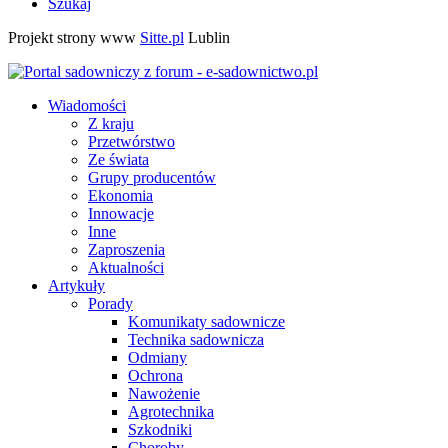
Szukaj
Projekt strony www
Sitte.pl
Lublin
Wiadomości
Z kraju
Przetwórstwo
Ze świata
Grupy producentów
Ekonomia
Innowacje
Inne
Zaproszenia
Aktualności
Artykuły
Porady
Komunikaty sadownicze
Technika sadownicza
Odmiany
Ochrona
Nawożenie
Agrotechnika
Szkodniki
Choroby