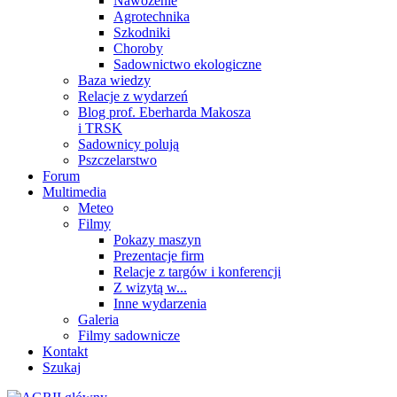
Nawożenie
Agrotechnika
Szkodniki
Choroby
Sadownictwo ekologiczne
Baza wiedzy
Relacje z wydarzeń
Blog prof. Eberharda Makosza
i TRSK
Sadownicy polują
Pszczelarstwo
Forum
Multimedia
Meteo
Filmy
Pokazy maszyn
Prezentacje firm
Relacje z targów i konferencji
Z wizytą w...
Inne wydarzenia
Galeria
Filmy sadownicze
Kontakt
Szukaj