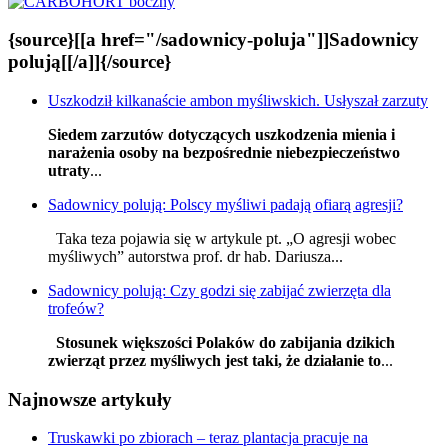
{source}[[a href="/sadownicy-poluja"]]Sadownicy
polują[[/a]]{/source}
Uszkodził kilkanaście ambon myśliwskich. Usłyszał zarzuty
Siedem zarzutów dotyczących uszkodzenia mienia i
narażenia osoby na bezpośrednie niebezpieczeństwo
utraty
...
Sadownicy polują: Polscy myśliwi padają ofiarą agresji?
Taka teza pojawia się w artykule pt. „O agresji wobec
myśliwych” autorstwa prof. dr hab. Dariusza...
Sadownicy polują: Czy godzi się zabijać zwierzęta dla
trofeów?
Stosunek większości Polaków do zabijania dzikich
zwierząt przez myśliwych jest taki, że działanie to
...
Najnowsze artykuły
Truskawki po zbiorach – teraz plantacja pracuje na