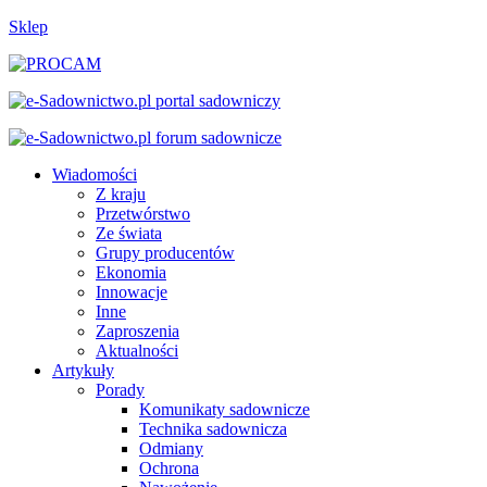
Sklep
Wiadomości
Z kraju
Przetwórstwo
Ze świata
Grupy producentów
Ekonomia
Innowacje
Inne
Zaproszenia
Aktualności
Artykuły
Porady
Komunikaty sadownicze
Technika sadownicza
Odmiany
Ochrona