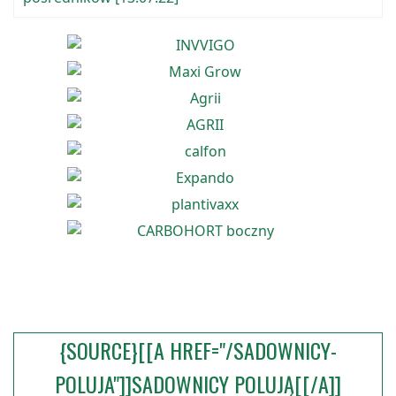
{SOURCE}[[A HREF="/SADOWNICY-
POLUJA"]]SADOWNICY POLUJĄ[[/A]]