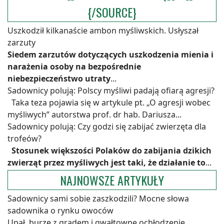
{/SOURCE}
Uszkodził kilkanaście ambon myśliwskich. Usłyszał
zarzuty
Siedem zarzutów dotyczących uszkodzenia mienia i
narażenia osoby na bezpośrednie
niebezpieczeństwo utraty
...
Sadownicy polują: Polscy myśliwi padają ofiarą agresji?
Taka teza pojawia się w artykule pt. „O agresji wobec
myśliwych” autorstwa prof. dr hab. Dariusza...
Sadownicy polują: Czy godzi się zabijać zwierzęta dla
trofeów?
Stosunek większości Polaków do zabijania dzikich
zwierząt przez myśliwych jest taki, że działanie to
...
NAJNOWSZE ARTYKUŁY
Sadownicy sami sobie zaszkodzili? Mocne słowa
sadownika o rynku owoców
Upał, burze z gradem i gwałtowne ochłodzenie