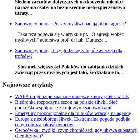
Siedem zarzutów dotyczących uszkodzenia mienia i
narażenia osoby na bezpośrednie niebezpieczeństwo
utraty
...
Sadownicy polują: Polscy myśliwi padają ofiarą agresji?
Taka teza pojawia się w artykule pt. „O agresji wobec
myśliwych” autorstwa prof. dr hab. Dariusza...
Sadownicy polują: Czy godzi się zabijać zwierzęta dla
trofeów?
Stosunek większości Polaków do zabijania dzikich
zwierząt przez myśliwych jest taki, że działanie to
...
Najnowsze artykuły
WAPA prognozuje znacznie mniejsze zbiory jabłek w UE
Biedronka rozpoczyna sezon na polskie śliwki. Sieć
podkreśla współpracę z krajowymi sadownikami
Emerytury proporcjonalne dla rolników wracają na agendę
Europa z niedoborem śliwek. Ekstremalna pogoda podbija
ceny i obniża jakość owoców
Owocówka i zwójki: czym chronić sad, gdy ubywa substancji
chemicznych?