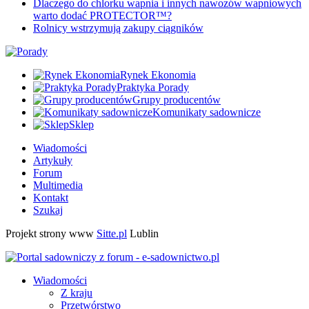
Dlaczego do chlorku wapnia i innych nawozów wapniowych
warto dodać PROTECTOR™?
Rolnicy wstrzymują zakupy ciągników
Rynek Ekonomia
Praktyka Porady
Grupy producentów
Komunikaty sadownicze
Sklep
Wiadomości
Artykuły
Forum
Multimedia
Kontakt
Szukaj
Projekt strony www
Sitte.pl
Lublin
Wiadomości
Z kraju
Przetwórstwo