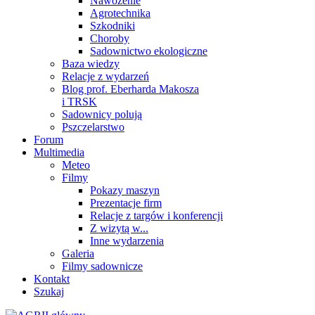
Nawożenie
Agrotechnika
Szkodniki
Choroby
Sadownictwo ekologiczne
Baza wiedzy
Relacje z wydarzeń
Blog prof. Eberharda Makosza
i TRSK
Sadownicy polują
Pszczelarstwo
Forum
Multimedia
Meteo
Filmy
Pokazy maszyn
Prezentacje firm
Relacje z targów i konferencji
Z wizytą w...
Inne wydarzenia
Galeria
Filmy sadownicze
Kontakt
Szukaj