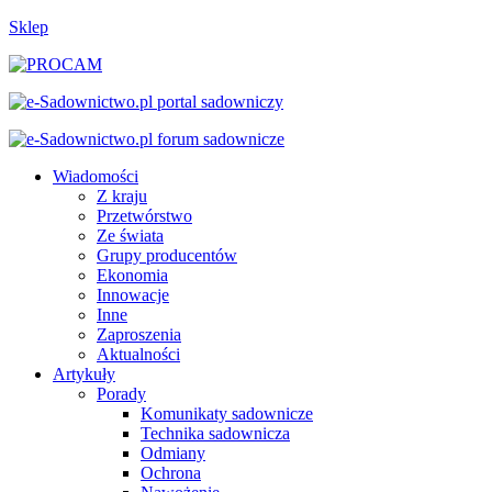
Sklep
Wiadomości
Z kraju
Przetwórstwo
Ze świata
Grupy producentów
Ekonomia
Innowacje
Inne
Zaproszenia
Aktualności
Artykuły
Porady
Komunikaty sadownicze
Technika sadownicza
Odmiany
Ochrona