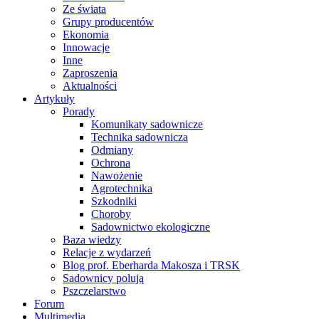
Ze świata
Grupy producentów
Ekonomia
Innowacje
Inne
Zaproszenia
Aktualności
Artykuły
Porady
Komunikaty sadownicze
Technika sadownicza
Odmiany
Ochrona
Nawożenie
Agrotechnika
Szkodniki
Choroby
Sadownictwo ekologiczne
Baza wiedzy
Relacje z wydarzeń
Blog prof. Eberharda Makosza i TRSK
Sadownicy polują
Pszczelarstwo
Forum
Multimedia