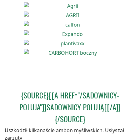
{SOURCE}[[A HREF="/SADOWNICY-
POLUJA"]]SADOWNICY POLUJĄ[[/A]]
{/SOURCE}
Uszkodził kilkanaście ambon myśliwskich. Usłyszał
zarzuty