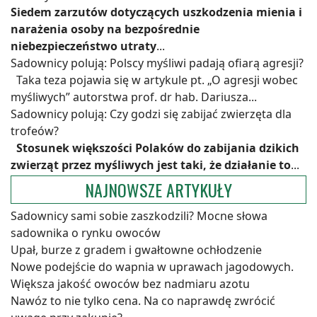
Siedem zarzutów dotyczących uszkodzenia mienia i
narażenia osoby na bezpośrednie
niebezpieczeństwo utraty
...
Sadownicy polują: Polscy myśliwi padają ofiarą agresji?
Taka teza pojawia się w artykule pt. „O agresji wobec
myśliwych” autorstwa prof. dr hab. Dariusza...
Sadownicy polują: Czy godzi się zabijać zwierzęta dla
trofeów?
Stosunek większości Polaków do zabijania dzikich
zwierząt przez myśliwych jest taki, że działanie to
...
NAJNOWSZE ARTYKUŁY
Sadownicy sami sobie zaszkodzili? Mocne słowa
sadownika o rynku owoców
Upał, burze z gradem i gwałtowne ochłodzenie
Nowe podejście do wapnia w uprawach jagodowych.
Większa jakość owoców bez nadmiaru azotu
Nawóz to nie tylko cena. Na co naprawdę zwrócić