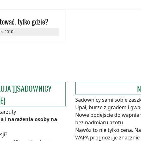
tować, tylko gdzie?
ec 2010
LUJA"]]SADOWNICY
N
E}
Sadownicy sami sobie zasz
Upał, burze z gradem i gw
zarzuty
Nowe podejście do wapnia
a i narażenia osoby na
bez nadmiaru azotu
Nawóz to nie tylko cena. N
sji?
WAPA prognozuje znacznie m