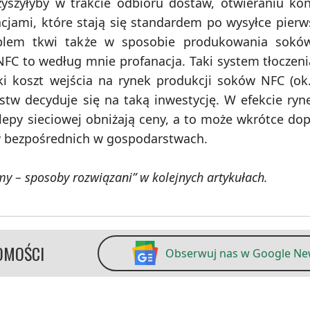
zyszyłyby w trakcie odbioru dostaw, otwieraniu ko
jami, które stają się standardem po wysyłce pierw
roblem tkwi także w sposobie produkowania sok
C to według mnie profanacja. Taki system tłoczeni
ki koszt wejścia na rynek produkcji soków NFC (ok
stw decyduje się na taką inwestycję. W efekcie ry
epy sieciowej obniżają ceny, a to może wkrótce do
w bezpośrednich w gospodarstwach.
my – sposoby rozwiązani” w kolejnych artykułach.
OMOŚCI
Obserwuj nas w Google N