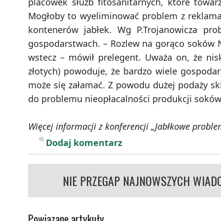
placówek służb fitosanitarnych, które towar
Mogłoby to wyeliminować problem z reklamac
kontenerów jabłek. Wg P.Trojanowicza p
gospodarstwach. – Rozlew na gorąco soków NF
wstecz – mówił prelegent. Uważa on, że nis
złotych) powoduje, że bardzo wiele gospodar
może się załamać. Z powodu dużej podaży skl
do problemu nieopłacalności produkcji sokó
Więcej informacji z konferencji „Jabłkowe proble
Dodaj komentarz
NIE PRZEGAP NAJNOWSZYCH WIAD
Powiązane artykuły