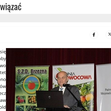
związać
się
oby
two
tet
ono
dów
ecz
ław
old