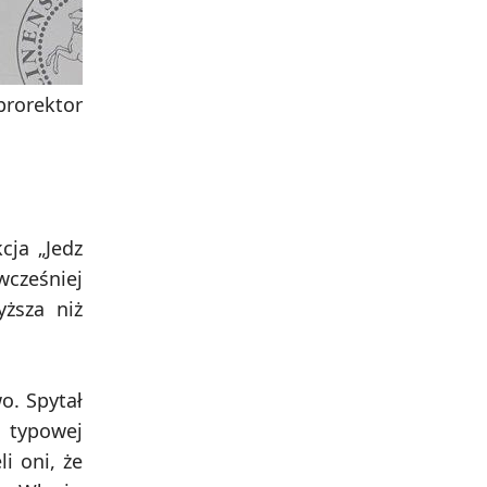
prorektor
cja „Jedz
wcześniej
yższa niż
o. Spytał
 typowej
i oni, że