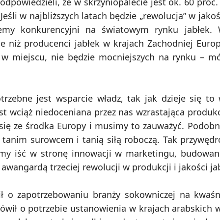
powiedzieli, że w skrzyniopalecie jest ok. 60 proc. 
Jeśli w najbliższych latach będzie „rewolucja” w jakoś
emy konkurencyjni na światowym rynku jabłek. 
niż producenci jabłek w krajach Zachodniej Europy
 w miejscu, nie będzie mocniejszych na rynku – mó
rzebne jest wsparcie władz, tak jak dzieje się to
t wciąż niedoceniana przez nas wzrastająca produkc
 się ze środka Europy i musimy to zauważyć. Podobn
a tanim surowcem i tanią siłą roboczą. Tak przywęd
śmy iść w stronę innowacji w marketingu, budowan
wangardą trzeciej rewolucji w produkcji i jakości ja
ił o zapotrzebowaniu branży sokowniczej na kwaśn
ówił o potrzebie ustanowienia w krajach arabskich 