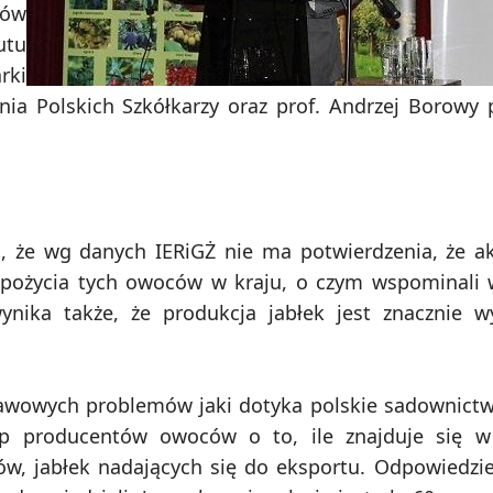
tów
utu
ki
nia Polskich Szkółkarzy oraz prof. Andrzej Borowy 
 że wg danych IERiGŻ nie ma potwierdzenia, że ak
 spożycia tych owoców w kraju, o czym wspominali 
ynika także, że produkcja jabłek jest znacznie w
tawowych problemów jaki dotyka polskie sadownictw
rup producentów owoców o to, ile znajduje się w
w, jabłek nadających się do eksportu. Odpowiedziel