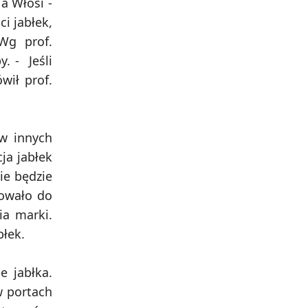
a Włosi -
ci jabłek,
Wg prof.
. - Jeśli
wił prof.
 w innych
ja jabłek
ie będzie
rowało do
ia marki.
błek.
e jabłka.
w portach