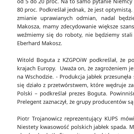
od 5 do 20 proc. Na to samo pytanie Niemcy od
80 proc. Podkreślał jednak, że jest optymistą. 
zmianie uprawianych odmian, nadal będzi
Makosza, mamy zdecydowanie większe szanse 
weźmiemy się do roboty, nie będziemy stali
Eberhard Makosz.
Witold Boguta z KZGPOiW podkreślał, że pot
krajach Europy. Uważa on, że zagrożeniem jes
na Wschodzie. - Produkcja jabłek przesunęła
się działo z przetwórstwem, które wędruje z
Polski – podkreślał prezes Boguta. Powinni
Prelegent zaznaczył, że grupy producentów są a
Piotr Trojanowicz reprezentujący KUPS mów
Niestety kwasowość polskich jabłek spada. M