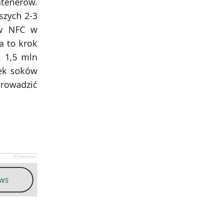
ntenerów.
szych 2-3
ów NFC w
a to krok
. 1,5 mln
nek soków
prowadzić
JComments
ews