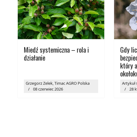
Miedź systemiczna – rola i
Gdy lic
działanie
bezpie
który 
okołok
Grzegorz Zelek, Timac AGRO Polska
Artykuł
08 czerwiec 2026
28 k