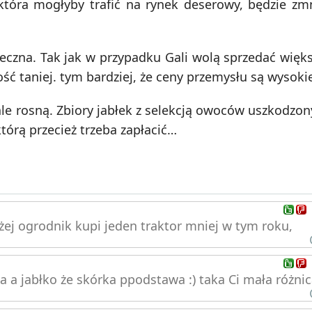
która mogłyby trafić na rynek deserowy, będzie zm
czna. Tak jak w przypadku Gali wolą sprzedać więks
ość taniej. tym bardziej, że ceny przemysłu są wysoki
le rosną. Zbiory jabłek z selekcją owoców uszkodzon
tórą przecież trzeba zapłacić…
żej ogrodnik kupi jeden traktor mniej w tym roku,
ada a jabłko że skórka ppodstawa :) taka Ci mała różni