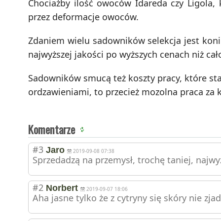
Chociażby ilość owoców Idareda czy Ligola, 
przez deformacje owoców.
Zdaniem wielu sadowników selekcja jest konie
najwyższej jakości po wyższych cenach niż cał
Sadowników smucą też koszty pracy, które sta
ordzawieniami, to przecież mozolna praca za k
Komentarze
#3
Jaro
2019-09-08 07:38
Sprzedadzą na przemysł, trochę taniej, najwy
#2
Norbert
2019-09-07 18:06
Aha jasne tylko że z cytryny się skóry nie zj