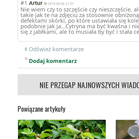
#1
Artur
2019-09-06 21:37
Nie wiem czy to szczęście czy nieszczęście,
takie jak te na zdjęciu za stosownie obniżon
defektami skórki, po które ustawiała się kol
podobnie jak ja...Cytryna ma być kwaśna i 
się z jabłkami, ale to musiała by być i stała 
Odśwież komentarze
Dodaj komentarz
NIE PRZEGAP NAJNOWSZYCH WIAD
Powiązane artykuły