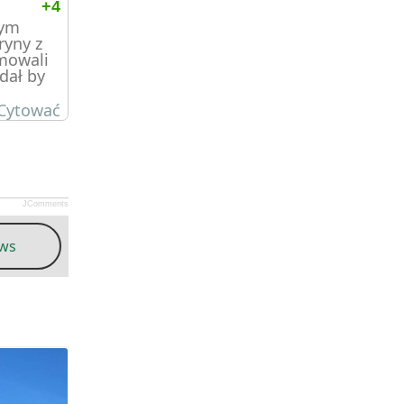
+4
bym
ryny z
umowali
dał by
Cytować
JComments
ews