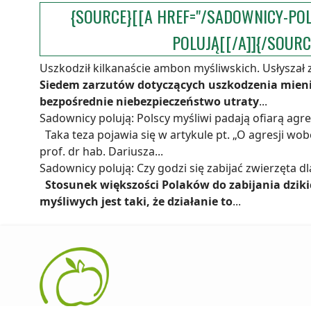
{SOURCE}[[A HREF="/SADOWNICY-PO
POLUJĄ[[/A]]{/SOURC
Uszkodził kilkanaście ambon myśliwskich. Usłyszał 
Siedem zarzutów dotyczących uszkodzenia mieni
bezpośrednie niebezpieczeństwo utraty
...
Sadownicy polują: Polscy myśliwi padają ofiarą agre
Taka teza pojawia się w artykule pt. „O agresji wo
prof. dr hab. Dariusza...
Sadownicy polują: Czy godzi się zabijać zwierzęta d
Stosunek większości Polaków do zabijania dziki
myśliwych jest taki, że działanie to
...