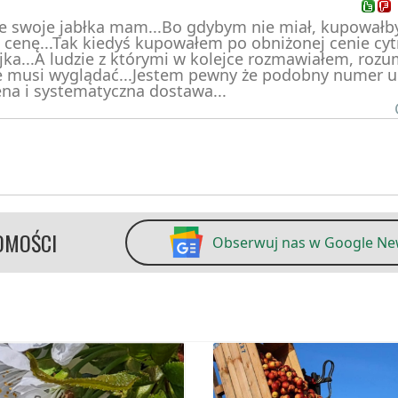
 ale swoje jabłka mam...Bo gdybym nie miał, kupował
ą cenę...Tak kiedyś kupowałem po obniżonej cenie cyt
ejka...A ludzie z którymi w kolejce rozmawiałem, roz
nie musi wyglądać...Jestem pewny że podobny numer u
cena i systematyczna dostawa...
OMOŚCI
Obserwuj nas w Google N