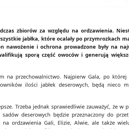
czas zbiorów za względu na ordzawienia. Niest
wszystkie jabłka, które ocalały po przymrozkach m
zon nawożenie i ochrona prowadzone były na na
alifikują sporą część owoców i generują większ
em na przechowalnictwo. Najpierw Gala, po której 
wników ilości jabłek deserowych, będą nieco mn
psze. Trzeba jednak sprawiedliwie zauważyć, że w 
 sadów deserowych będzie przeznaczony do przet
 ordzawienia Gali, Elizie, Alwie, ale także wiel