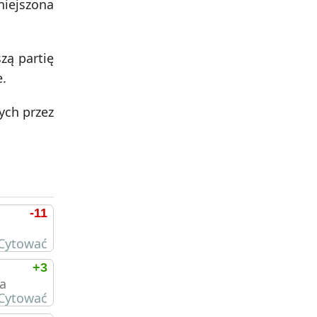
niejszona
zą partię
e.
ych przez
-11
Cytować
+3
ca
Cytować