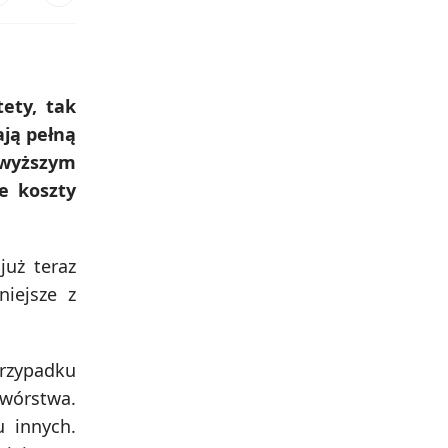
ety, tak
ają pełną
jwyższym
e koszty
już teraz
iejsze z
przypadku
wórstwa.
u innych.