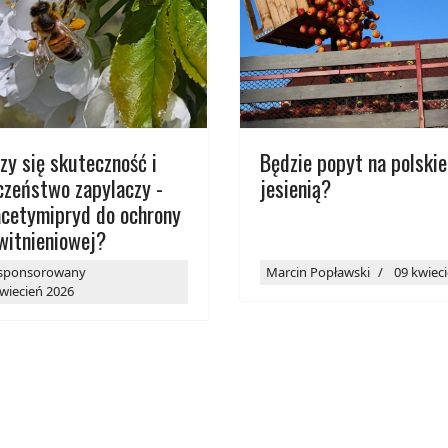
zy się skuteczność i
Będzie popyt na polskie
czeństwo zapylaczy -
jesienią?
acetymipryd do ochrony
witnieniowej?
 sponsorowany
Marcin Popławski
09 kwiec
wiecień 2026