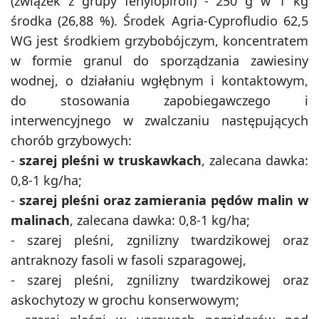
(związek z grupy fenylopiroli) - 250 g w 1 kg
środka (26,88 %). Środek Agria-Cyprofludio 62,5
WG jest środkiem grzybobójczym, koncentratem
w formie granul do sporządzania zawiesiny
wodnej, o działaniu wgłębnym i kontaktowym,
do stosowania zapobiegawczego i
interwencyjnego w zwalczaniu następujących
chorób grzybowych:
-
szarej pleśni w truskawkach
, zalecana dawka:
0,8-1 kg/ha;
-
szarej pleśni oraz zamierania pędów malin w
malinach
, zalecana dawka: 0,8-1 kg/ha;
- szarej pleśni, zgnilizny twardzikowej oraz
antraknozy fasoli w fasoli szparagowej,
- szarej pleśni, zgnilizny twardzikowej oraz
askochytozy w grochu konserwowym;