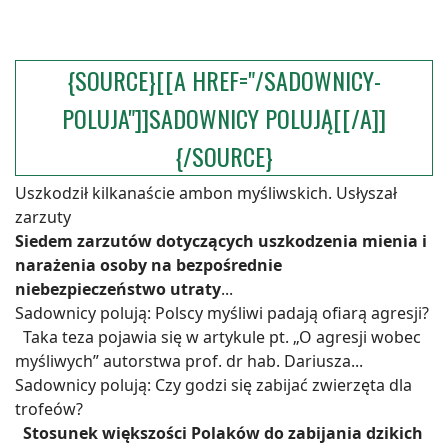
{SOURCE}[[A HREF="/SADOWNICY-
POLUJA"]]SADOWNICY POLUJĄ[[/A]]
{/SOURCE}
Uszkodził kilkanaście ambon myśliwskich. Usłyszał
zarzuty
Siedem zarzutów dotyczących uszkodzenia mienia i
narażenia osoby na bezpośrednie
niebezpieczeństwo utraty
...
Sadownicy polują: Polscy myśliwi padają ofiarą agresji?
Taka teza pojawia się w artykule pt. „O agresji wobec
myśliwych” autorstwa prof. dr hab. Dariusza...
Sadownicy polują: Czy godzi się zabijać zwierzęta dla
trofeów?
Stosunek większości Polaków do zabijania dzikich