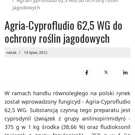
Agria-Cyprofludio 62,5 WG do ochrony roślin
jagodowych
Agria-Cyprofludio 62,5 WG do
ochrony roślin jagodowych
netak
19 lipiec 2012
W ramach handlu równoległego na polski rynek
został wprowadzony fungicyd - Agria-Cyprofludio
62,5 WG. Substancją czynną tego preparatu jest
cyprodynil (związek z grupy anilinopirimidyn) -
375 g w 1 kg środka (38,66 %) oraz fludioksonil