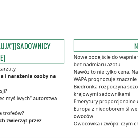
LUJA"]]SADOWNICY
N
E}
Nowe podejście do wapnia
bez nadmiaru azotu
zarzuty
Nawóz to nie tylko cena. N
a i narażenia osoby na
WAPA prognozuje znacznie m
Biedronka rozpoczyna sezon
sji?
krajowymi sadownikami
bec myśliwych” autorstwa
Emerytury proporcjonalne 
Europa z niedoborem śliwek
la trofeów?
owoców
ch zwierząt przez
Owocówka i zwójki: czym c