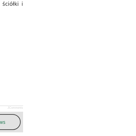
ciółki i
JComments
ews