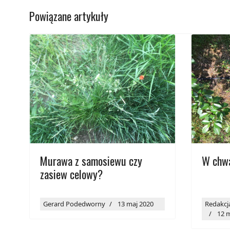
Powiązane artykuły
Murawa z samosiewu czy
W chwa
zasiew celowy?
Gerard Podedworny
13 maj 2020
Redakcj
12 