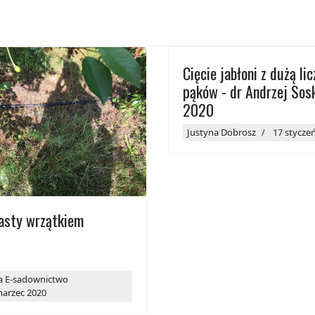
Cięcie jabłoni z dużą li
pąków - dr Andrzej So
2020
Justyna Dobrosz
17 stycze
sty wrzątkiem
a E-sadownictwo
marzec 2020