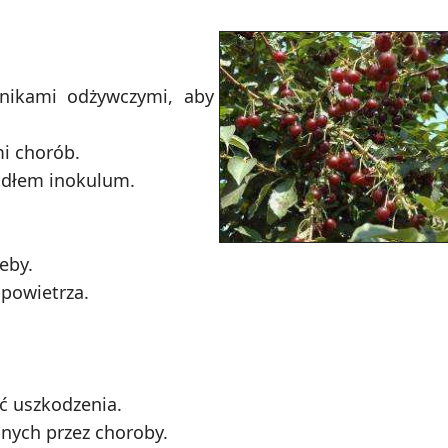
ikami odżywczymi, aby
i chorób.
ódłem inokulum.
eby.
 powietrza.
ć uszkodzenia.
nych przez choroby.