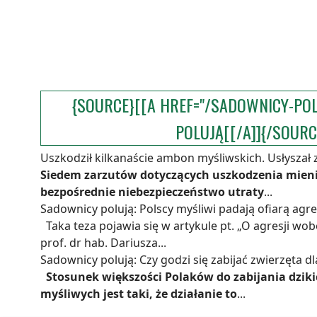
{SOURCE}[[A HREF="/SADOWNICY-PO
POLUJĄ[[/A]]{/SOURC
Uszkodził kilkanaście ambon myśliwskich. Usłyszał 
Siedem zarzutów dotyczących uszkodzenia mieni
bezpośrednie niebezpieczeństwo utraty
...
Sadownicy polują: Polscy myśliwi padają ofiarą agre
Taka teza pojawia się w artykule pt. „O agresji wo
prof. dr hab. Dariusza...
Sadownicy polują: Czy godzi się zabijać zwierzęta d
Stosunek większości Polaków do zabijania dziki
myśliwych jest taki, że działanie to
...