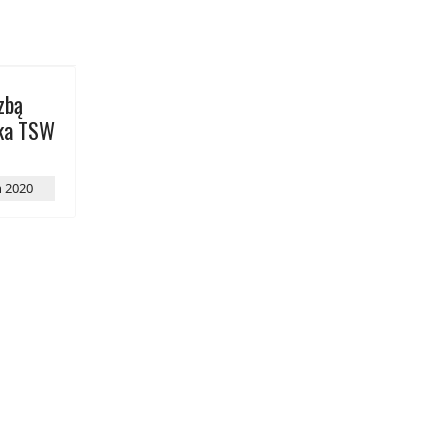
czbą
ska TSW
ń 2020