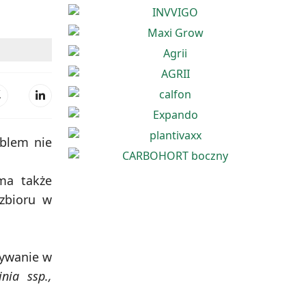
oblem nie
ma także
zbioru w
wywanie w
nia ssp.,