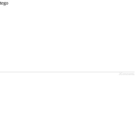
tego
JComments