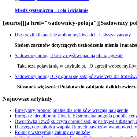
Miedź systemiczna – rola i działanie
{source}[[a href="/sadownicy-poluja"]]Sadownicy polu
Uszkodził kilkanaście ambon myśliwskich. Usłyszał zarzuty
Siedem zarzutów dotyczących uszkodzenia mienia i narażen
Sadownicy polują: Polscy myśliwi padają ofiarą agresji?
Taka teza pojawia się w artykule pt. „O agresji wobec myśliwy
Sadownicy polują: Czy godzi się zabijać zwierzęta dla trofeów
Stosunek większości Polaków do zabijania dzikich zwierząt
Najnowsze artykuły
Emerytury proporcjonalne dla rolników wracają na agendę
Europa z niedoborem śliwek. Ekstremalna pogoda podbija cen
Owocówka i zwójki: czym chronić sad, gdy ubywa substancji
Dlaczego do chlorku wapnia i innych nawozów wapniowy
Rolnicy wstrzymują zakupy ciągników