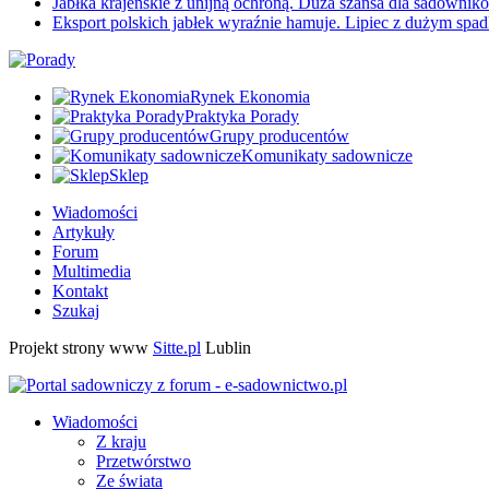
Jabłka krajeńskie z unijną ochroną. Duża szansa dla sadownikó
Eksport polskich jabłek wyraźnie hamuje. Lipiec z dużym spa
Rynek Ekonomia
Praktyka Porady
Grupy producentów
Komunikaty sadownicze
Sklep
Wiadomości
Artykuły
Forum
Multimedia
Kontakt
Szukaj
Projekt strony www
Sitte.pl
Lublin
Wiadomości
Z kraju
Przetwórstwo
Ze świata