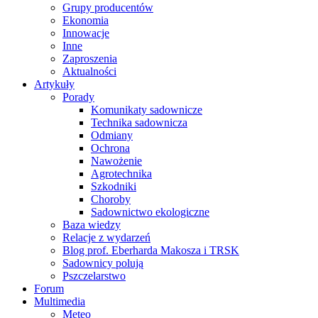
Grupy producentów
Ekonomia
Innowacje
Inne
Zaproszenia
Aktualności
Artykuły
Porady
Komunikaty sadownicze
Technika sadownicza
Odmiany
Ochrona
Nawożenie
Agrotechnika
Szkodniki
Choroby
Sadownictwo ekologiczne
Baza wiedzy
Relacje z wydarzeń
Blog prof. Eberharda Makosza i TRSK
Sadownicy polują
Pszczelarstwo
Forum
Multimedia
Meteo