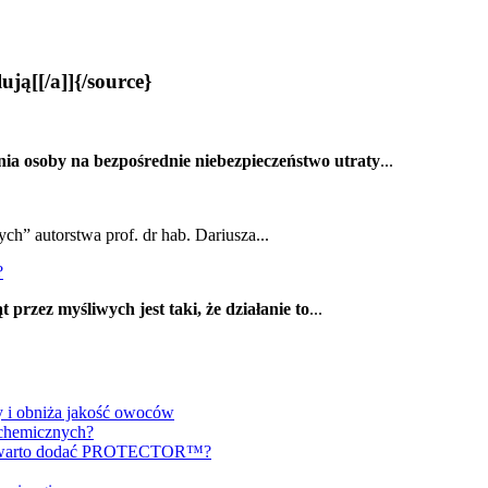
ją[[/a]]{/source}
ia osoby na bezpośrednie niebezpieczeństwo utraty
...
ch” autorstwa prof. dr hab. Dariusza...
?
 przez myśliwych jest taki, że działanie to
...
y i obniża jakość owoców
 chemicznych?
ch warto dodać PROTECTOR™?