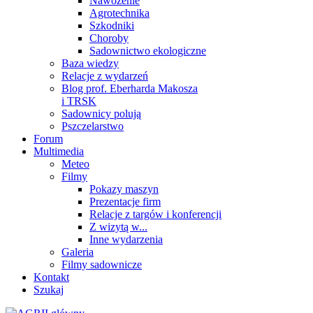
Nawożenie
Agrotechnika
Szkodniki
Choroby
Sadownictwo ekologiczne
Baza wiedzy
Relacje z wydarzeń
Blog prof. Eberharda Makosza
i TRSK
Sadownicy polują
Pszczelarstwo
Forum
Multimedia
Meteo
Filmy
Pokazy maszyn
Prezentacje firm
Relacje z targów i konferencji
Z wizytą w...
Inne wydarzenia
Galeria
Filmy sadownicze
Kontakt
Szukaj