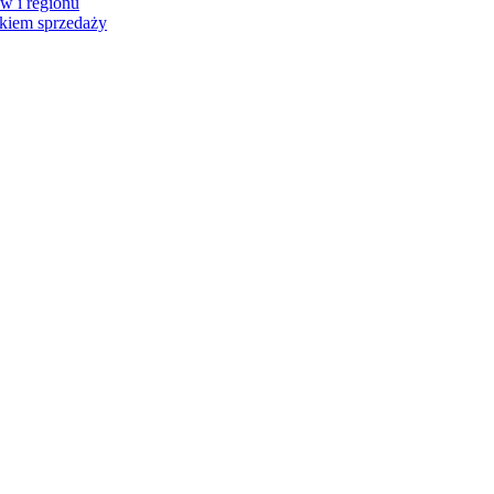
w i regionu
dkiem sprzedaży