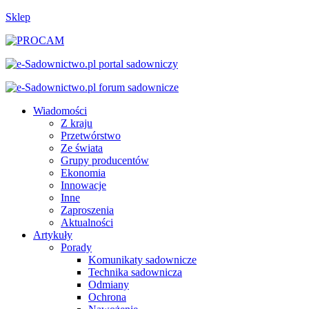
Sklep
Wiadomości
Z kraju
Przetwórstwo
Ze świata
Grupy producentów
Ekonomia
Innowacje
Inne
Zaproszenia
Aktualności
Artykuły
Porady
Komunikaty sadownicze
Technika sadownicza
Odmiany
Ochrona