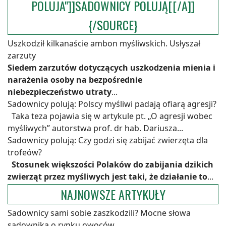
POLUJA"]]SADOWNICY POLUJĄ[[/A]]
{/SOURCE}
Uszkodził kilkanaście ambon myśliwskich. Usłyszał
zarzuty
Siedem zarzutów dotyczących uszkodzenia mienia i
narażenia osoby na bezpośrednie
niebezpieczeństwo utraty
...
Sadownicy polują: Polscy myśliwi padają ofiarą agresji?
Taka teza pojawia się w artykule pt. „O agresji wobec
myśliwych” autorstwa prof. dr hab. Dariusza...
Sadownicy polują: Czy godzi się zabijać zwierzęta dla
trofeów?
Stosunek większości Polaków do zabijania dzikich
zwierząt przez myśliwych jest taki, że działanie to
...
NAJNOWSZE ARTYKUŁY
Sadownicy sami sobie zaszkodzili? Mocne słowa
sadownika o rynku owoców