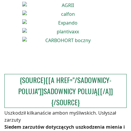
{SOURCE}[[A HREF="/SADOWNICY-
POLUJA"]]SADOWNICY POLUJĄ[[/A]]
{/SOURCE}
Uszkodził kilkanaście ambon myśliwskich. Usłyszał
zarzuty
Siedem zarzutów dotyczących uszkodzenia mienia i