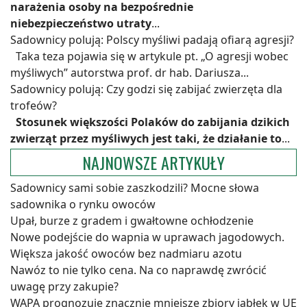
narażenia osoby na bezpośrednie
niebezpieczeństwo utraty
...
Sadownicy polują: Polscy myśliwi padają ofiarą agresji?
Taka teza pojawia się w artykule pt. „O agresji wobec
myśliwych” autorstwa prof. dr hab. Dariusza...
Sadownicy polują: Czy godzi się zabijać zwierzęta dla
trofeów?
Stosunek większości Polaków do zabijania dzikich
zwierząt przez myśliwych jest taki, że działanie to
...
NAJNOWSZE ARTYKUŁY
Sadownicy sami sobie zaszkodzili? Mocne słowa
sadownika o rynku owoców
Upał, burze z gradem i gwałtowne ochłodzenie
Nowe podejście do wapnia w uprawach jagodowych.
Większa jakość owoców bez nadmiaru azotu
Nawóz to nie tylko cena. Na co naprawdę zwrócić
uwagę przy zakupie?
WAPA prognozuje znacznie mniejsze zbiory jabłek w UE