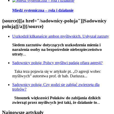
Miedź systemiczna – rola i działanie
{source}[[a href="/sadownicy-poluja"]]Sadownicy
polują[[/a]]{/source}
Uszkodził kilkanaście ambon myśliwskich. Usłyszał zarzuty
Siedem zarzutów dotyczących uszkodzenia mienia i
narażenia osoby na bezpośrednie niebezpieczeństwo
utraty
...
Sadownicy polują: Polscy myśliwi padają ofiarą agresji?
Taka teza pojawia się w artykule pt. „O agresji wobec
myśliwych” autorstwa prof. dr hab. Dariusza...
Sadownicy polują: Czy godzi się zabijać zwierzęta dla
trofeów?
Stosunek większości Polaków do zabijania dzikich
zwierząt przez myśliwych jest taki, że działanie to
...
Najnowsze artykuły