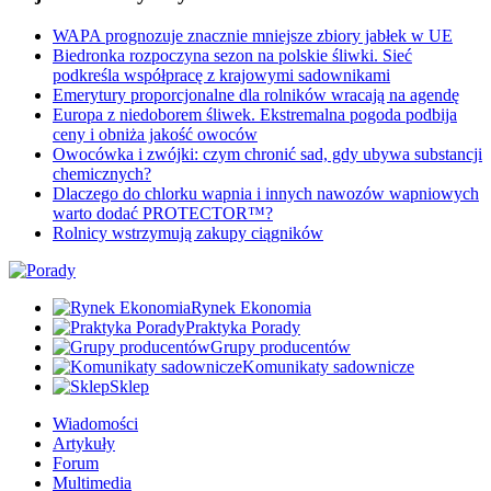
WAPA prognozuje znacznie mniejsze zbiory jabłek w UE
Biedronka rozpoczyna sezon na polskie śliwki. Sieć
podkreśla współpracę z krajowymi sadownikami
Emerytury proporcjonalne dla rolników wracają na agendę
Europa z niedoborem śliwek. Ekstremalna pogoda podbija
ceny i obniża jakość owoców
Owocówka i zwójki: czym chronić sad, gdy ubywa substancji
chemicznych?
Dlaczego do chlorku wapnia i innych nawozów wapniowych
warto dodać PROTECTOR™?
Rolnicy wstrzymują zakupy ciągników
Rynek Ekonomia
Praktyka Porady
Grupy producentów
Komunikaty sadownicze
Sklep
Wiadomości
Artykuły
Forum
Multimedia