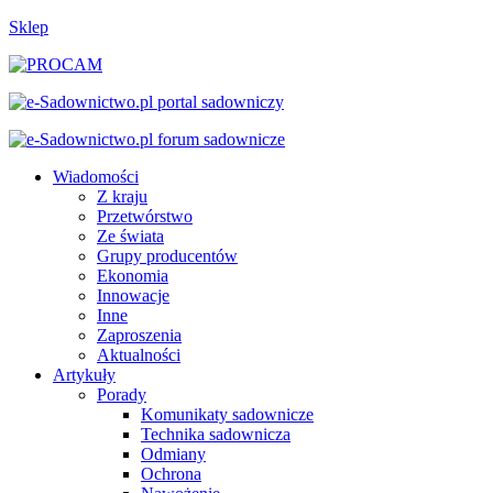
Sklep
Wiadomości
Z kraju
Przetwórstwo
Ze świata
Grupy producentów
Ekonomia
Innowacje
Inne
Zaproszenia
Aktualności
Artykuły
Porady
Komunikaty sadownicze
Technika sadownicza
Odmiany
Ochrona