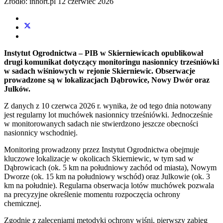
Źródło: inhort.pl
12 czerwiec 2026
Instytut Ogrodnictwa – PIB w Skierniewicach opublikował
drugi komunikat dotyczący monitoringu nasionnicy trześniówki
w sadach wiśniowych w rejonie Skierniewic. Obserwacje
prowadzone są w lokalizacjach Dąbrowice, Nowy Dwór oraz
Julków.
Z danych z 10 czerwca 2026 r. wynika, że od tego dnia notowany
jest regularny lot muchówek nasionnicy trześniówki. Jednocześnie
w monitorowanych sadach nie stwierdzono jeszcze obecności
nasionnicy wschodniej.
Monitoring prowadzony przez Instytut Ogrodnictwa obejmuje
kluczowe lokalizacje w okolicach Skierniewic, w tym sad w
Dąbrowicach (ok. 5 km na południowy zachód od miasta), Nowym
Dworze (ok. 15 km na południowy wschód) oraz Julkowie (ok. 3
km na południe). Regularna obserwacja lotów muchówek pozwala
na precyzyjne określenie momentu rozpoczęcia ochrony
chemicznej.
Zgodnie z zaleceniami metodyki ochrony wiśni, pierwszy zabieg