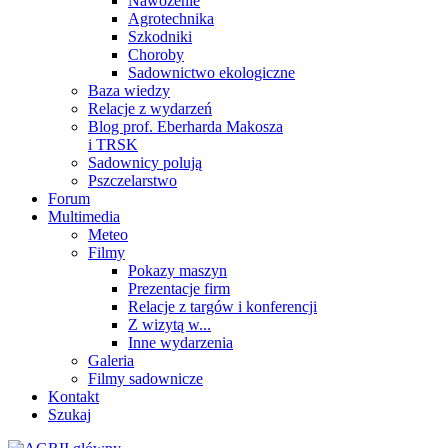
Nawożenie
Agrotechnika
Szkodniki
Choroby
Sadownictwo ekologiczne
Baza wiedzy
Relacje z wydarzeń
Blog prof. Eberharda Makosza
i TRSK
Sadownicy polują
Pszczelarstwo
Forum
Multimedia
Meteo
Filmy
Pokazy maszyn
Prezentacje firm
Relacje z targów i konferencji
Z wizytą w...
Inne wydarzenia
Galeria
Filmy sadownicze
Kontakt
Szukaj