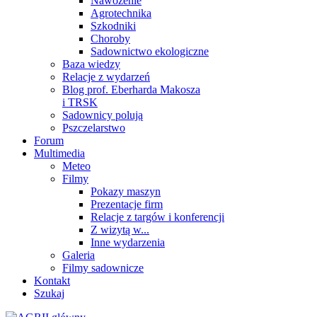
Nawożenie
Agrotechnika
Szkodniki
Choroby
Sadownictwo ekologiczne
Baza wiedzy
Relacje z wydarzeń
Blog prof. Eberharda Makosza
i TRSK
Sadownicy polują
Pszczelarstwo
Forum
Multimedia
Meteo
Filmy
Pokazy maszyn
Prezentacje firm
Relacje z targów i konferencji
Z wizytą w...
Inne wydarzenia
Galeria
Filmy sadownicze
Kontakt
Szukaj