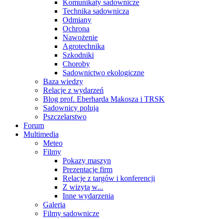
Komunikaty sadownicze
Technika sadownicza
Odmiany
Ochrona
Nawożenie
Agrotechnika
Szkodniki
Choroby
Sadownictwo ekologiczne
Baza wiedzy
Relacje z wydarzeń
Blog prof. Eberharda Makosza i TRSK
Sadownicy polują
Pszczelarstwo
Forum
Multimedia
Meteo
Filmy
Pokazy maszyn
Prezentacje firm
Relacje z targów i konferencji
Z wizytą w...
Inne wydarzenia
Galeria
Filmy sadownicze