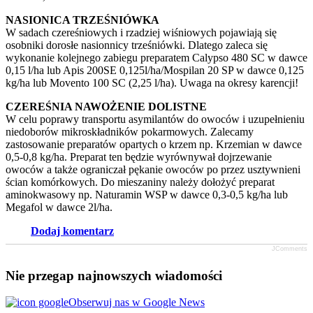
NASIONICA TRZEŚNIÓWKA
W sadach czereśniowych i rzadziej wiśniowych pojawiają się
osobniki dorosłe nasionnicy trześniówki. Dlatego zaleca się
wykonanie kolejnego zabiegu preparatem Calypso 480 SC w dawce
0,15 l/ha lub Apis 200SE 0,125l/ha/Mospilan 20 SP w dawce 0,125
kg/ha lub Movento 100 SC (2,25 l/ha). Uwaga na okresy karencji!
CZEREŚNIA NAWOŻENIE DOLISTNE
W celu poprawy transportu asymilantów do owoców i uzupełnieniu
niedoborów mikroskładników pokarmowych. Zalecamy
zastosowanie preparatów opartych o krzem np. Krzemian w dawce
0,5-0,8 kg/ha. Preparat ten będzie wyrównywał dojrzewanie
owoców a także ograniczał pękanie owoców po przez usztywnieni
ścian komórkowych. Do mieszaniny należy dołożyć preparat
aminokwasowy np. Naturamin WSP w dawce 0,3-0,5 kg/ha lub
Megafol w dawce 2l/ha.
Dodaj komentarz
JComments
Nie przegap najnowszych wiadomości
Obserwuj nas w Google News