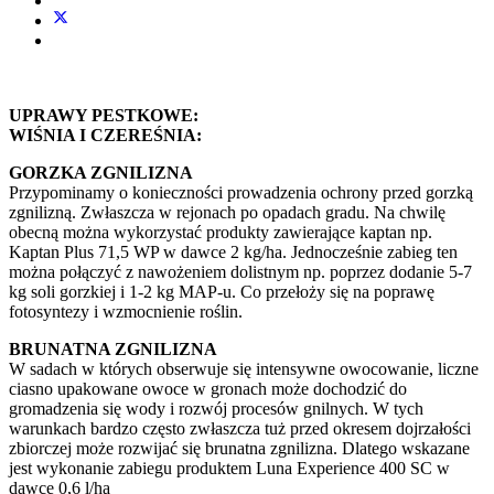
UPRAWY PESTKOWE:
WIŚNIA I CZEREŚNIA:
GORZKA ZGNILIZNA
Przypominamy o konieczności prowadzenia ochrony przed gorzką
zgnilizną. Zwłaszcza w rejonach po opadach gradu. Na chwilę
obecną można wykorzystać produkty zawierające kaptan np.
Kaptan Plus 71,5 WP w dawce 2 kg/ha. Jednocześnie zabieg ten
można połączyć z nawożeniem dolistnym np. poprzez dodanie 5-7
kg soli gorzkiej i 1-2 kg MAP-u. Co przełoży się na poprawę
fotosyntezy i wzmocnienie roślin.
BRUNATNA ZGNILIZNA
W sadach w których obserwuje się intensywne owocowanie, liczne
ciasno upakowane owoce w gronach może dochodzić do
gromadzenia się wody i rozwój procesów gnilnych. W tych
warunkach bardzo często zwłaszcza tuż przed okresem dojrzałości
zbiorczej może rozwijać się brunatna zgnilizna. Dlatego wskazane
jest wykonanie zabiegu produktem Luna Experience 400 SC w
dawce 0,6 l/ha