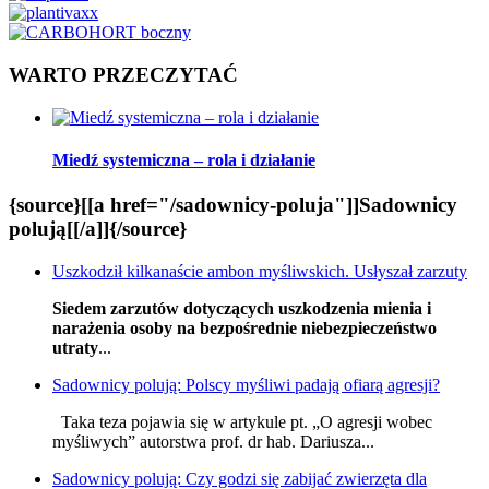
WARTO PRZECZYTAĆ
Miedź systemiczna – rola i działanie
{source}[[a href="/sadownicy-poluja"]]Sadownicy
polują[[/a]]{/source}
Uszkodził kilkanaście ambon myśliwskich. Usłyszał zarzuty
Siedem zarzutów dotyczących uszkodzenia mienia i
narażenia osoby na bezpośrednie niebezpieczeństwo
utraty
...
Sadownicy polują: Polscy myśliwi padają ofiarą agresji?
Taka teza pojawia się w artykule pt. „O agresji wobec
myśliwych” autorstwa prof. dr hab. Dariusza...
Sadownicy polują: Czy godzi się zabijać zwierzęta dla