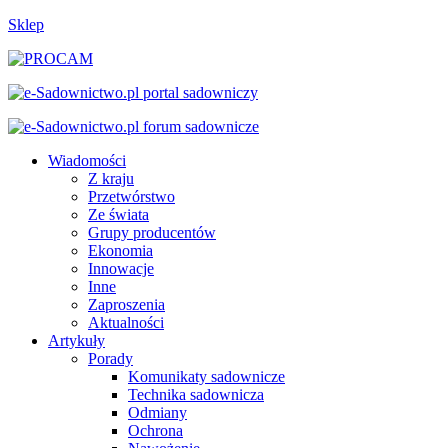
Sklep
Wiadomości
Z kraju
Przetwórstwo
Ze świata
Grupy producentów
Ekonomia
Innowacje
Inne
Zaproszenia
Aktualności
Artykuły
Porady
Komunikaty sadownicze
Technika sadownicza
Odmiany
Ochrona