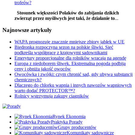
trofeów?
Stosunek większości Polaków do zabijania dzikich
zwierząt przez myśliwych jest taki, że działanie to
...
Najnowsze artykuły
WAPA prognozuje znacznie mniejsze zbiory jabłek w UE
Biedronka rozpoczyna sezon na polskie śliwki. Sieć
podkreśla współpracę z krajowymi sadownikami
Emerytury proporcjonalne dla rolników wracają na agendę
Europa z niedoborem śliwek. Ekstremalna pogoda podbija
ceny i obniża jakość owoców
Owocówka i zwójki: czym chronić sad, gdy ubywa substancji
chemicznych?
Dlaczego do chlorku wapnia i innych nawozów wapniowych
warto dodać PROTECTOR™?
Rolnicy wstrzymują zakupy ciągników
Rynek Ekonomia
Praktyka Porady
Grupy producentów
Komunikaty sadownicze