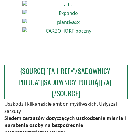
{SOURCE}[[A HREF="/SADOWNICY-
POLUJA"]]SADOWNICY POLUJĄ[[/A]]
{/SOURCE}
Uszkodził kilkanaście ambon myśliwskich. Usłyszał
zarzuty
Siedem zarzutów dotyczących uszkodzenia mienia i
narażenia osoby na bezpośrednie