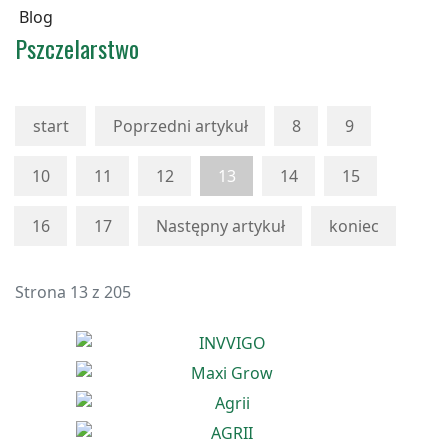
Blog
Pszczelarstwo
start
Poprzedni artykuł
8
9
10
11
12
13
14
15
16
17
Następny artykuł
koniec
Strona 13 z 205