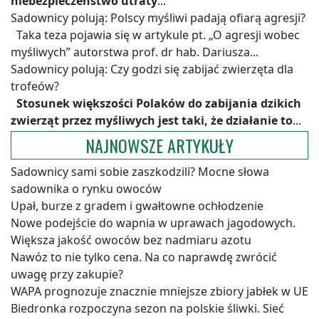
niebezpieczeństwo utraty
...
Sadownicy polują: Polscy myśliwi padają ofiarą agresji?
Taka teza pojawia się w artykule pt. „O agresji wobec
myśliwych” autorstwa prof. dr hab. Dariusza...
Sadownicy polują: Czy godzi się zabijać zwierzęta dla
trofeów?
Stosunek większości Polaków do zabijania dzikich
zwierząt przez myśliwych jest taki, że działanie to
...
NAJNOWSZE ARTYKUŁY
Sadownicy sami sobie zaszkodzili? Mocne słowa
sadownika o rynku owoców
Upał, burze z gradem i gwałtowne ochłodzenie
Nowe podejście do wapnia w uprawach jagodowych.
Większa jakość owoców bez nadmiaru azotu
Nawóz to nie tylko cena. Na co naprawdę zwrócić
uwagę przy zakupie?
WAPA prognozuje znacznie mniejsze zbiory jabłek w UE
Biedronka rozpoczyna sezon na polskie śliwki. Sieć