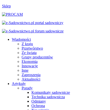
Sklep
Wiadomości
Z kraju
Przetwórstwo
Ze świata
Grupy producentów
Ekonomia
Innowacje
Inne
Zaproszenia
Aktualności
Artykuły
Porady
Komunikaty sadownicze
Technika sadownicza
Odmiany
Ochrona