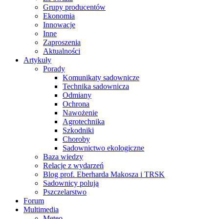
Grupy producentów
Ekonomia
Innowacje
Inne
Zaproszenia
Aktualności
Artykuły
Porady
Komunikaty sadownicze
Technika sadownicza
Odmiany
Ochrona
Nawożenie
Agrotechnika
Szkodniki
Choroby
Sadownictwo ekologiczne
Baza wiedzy
Relacje z wydarzeń
Blog prof. Eberharda Makosza i TRSK
Sadownicy polują
Pszczelarstwo
Forum
Multimedia
Meteo