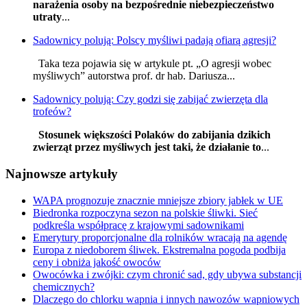
narażenia osoby na bezpośrednie niebezpieczeństwo
utraty
...
Sadownicy polują: Polscy myśliwi padają ofiarą agresji?
Taka teza pojawia się w artykule pt. „O agresji wobec
myśliwych” autorstwa prof. dr hab. Dariusza...
Sadownicy polują: Czy godzi się zabijać zwierzęta dla
trofeów?
Stosunek większości Polaków do zabijania dzikich
zwierząt przez myśliwych jest taki, że działanie to
...
Najnowsze artykuły
WAPA prognozuje znacznie mniejsze zbiory jabłek w UE
Biedronka rozpoczyna sezon na polskie śliwki. Sieć
podkreśla współpracę z krajowymi sadownikami
Emerytury proporcjonalne dla rolników wracają na agendę
Europa z niedoborem śliwek. Ekstremalna pogoda podbija
ceny i obniża jakość owoców
Owocówka i zwójki: czym chronić sad, gdy ubywa substancji
chemicznych?
Dlaczego do chlorku wapnia i innych nawozów wapniowych