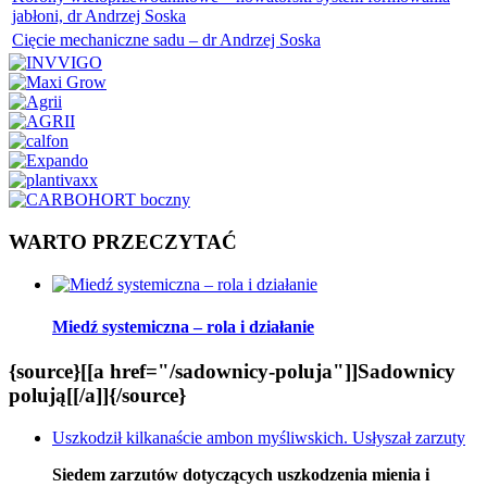
jabłoni, dr Andrzej Soska
Cięcie mechaniczne sadu – dr Andrzej Soska
WARTO PRZECZYTAĆ
Miedź systemiczna – rola i działanie
{source}[[a href="/sadownicy-poluja"]]Sadownicy
polują[[/a]]{/source}
Uszkodził kilkanaście ambon myśliwskich. Usłyszał zarzuty
Siedem zarzutów dotyczących uszkodzenia mienia i