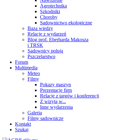
Nawożenie
Agrotechnika
Szkodniki
Choroby
Sadownictwo ekologiczne
Baza wiedzy
Relacje z wydarzeń
Blog prof. Eberharda Makosza
i TRSK
Sadownicy polują
Pszczelarstwo
Forum
Multimedia
Meteo
Filmy
Pokazy maszyn
Prezentacje firm
Relacje z targów i konferencji
Z wizytą w...
Inne wydarzenia
Galeria
Filmy sadownicze
Kontakt
Szukaj