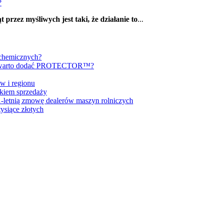
?
 przez myśliwych jest taki, że działanie to
...
 chemicznych?
ch warto dodać PROTECTOR™?
w i regionu
dkiem sprzedaży
11-letnią zmowę dealerów maszyn rolniczych
ysiące złotych