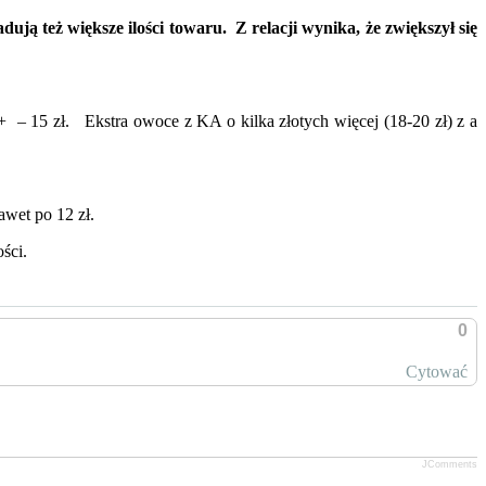
ją też większe ilości towaru. Z relacji wynika, że zwiększył się
 – 15 zł. Ekstra owoce z KA o kilka złotych więcej (18-20 zł) z a
awet po 12 zł.
ści.
0
Cytować
JComments