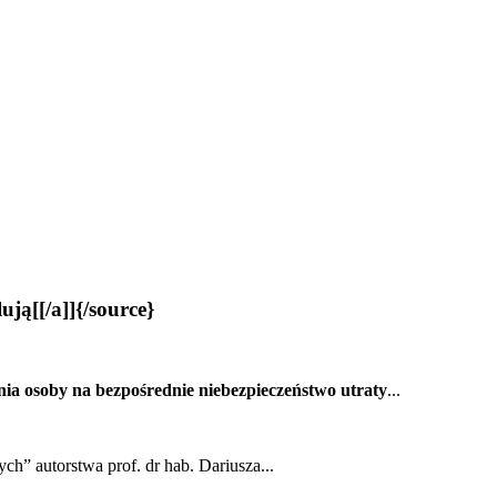
ją[[/a]]{/source}
ia osoby na bezpośrednie niebezpieczeństwo utraty
...
ch” autorstwa prof. dr hab. Dariusza...