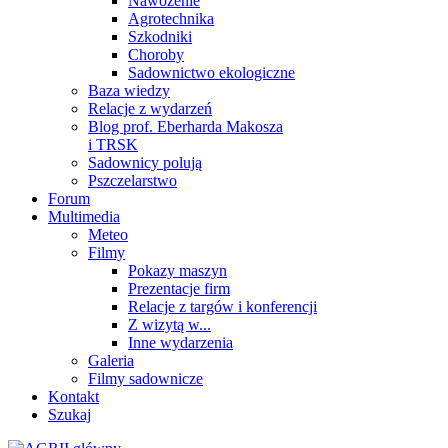
Nawożenie
Agrotechnika
Szkodniki
Choroby
Sadownictwo ekologiczne
Baza wiedzy
Relacje z wydarzeń
Blog prof. Eberharda Makosza
i TRSK
Sadownicy polują
Pszczelarstwo
Forum
Multimedia
Meteo
Filmy
Pokazy maszyn
Prezentacje firm
Relacje z targów i konferencji
Z wizytą w...
Inne wydarzenia
Galeria
Filmy sadownicze
Kontakt
Szukaj