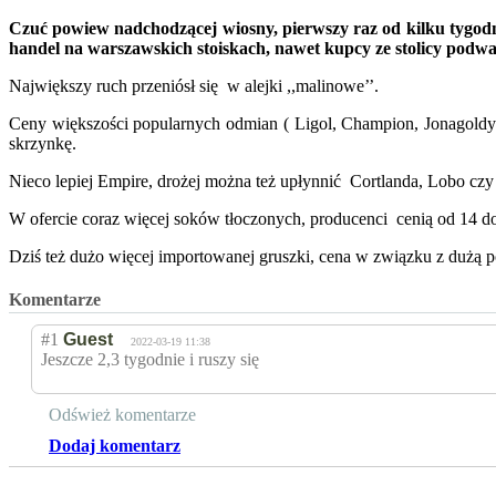
Czuć powiew nadchodzącej wiosny, pierwszy raz od kilku tygodni 
handel na warszawskich stoiskach, nawet kupcy ze stolicy podw
Największy ruch przeniósł się w alejki ,,malinowe’’.
Ceny większości popularnych odmian ( Ligol, Champion, Jonagoldy)
skrzynkę.
Nieco lepiej Empire, drożej można też upłynnić Cortlanda, Lobo czy
W ofercie coraz więcej soków tłoczonych, producenci cenią od 14 do 
Dziś też dużo więcej importowanej gruszki, cena w związku z dużą p
Komentarze
#1
Guest
2022-03-19 11:38
Jeszcze 2,3 tygodnie i ruszy się
Odśwież komentarze
Dodaj komentarz