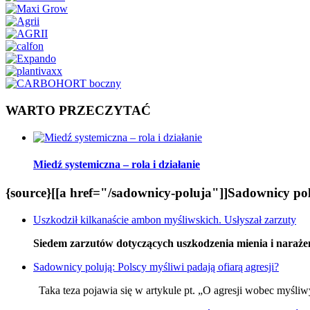
WARTO PRZECZYTAĆ
Miedź systemiczna – rola i działanie
{source}[[a href="/sadownicy-poluja"]]Sadownicy polu
Uszkodził kilkanaście ambon myśliwskich. Usłyszał zarzuty
Siedem zarzutów dotyczących uszkodzenia mienia i narażen
Sadownicy polują: Polscy myśliwi padają ofiarą agresji?
Taka teza pojawia się w artykule pt. „O agresji wobec myśliwy