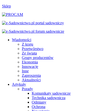
Sklep
Wiadomości
Z kraju
Przetwórstwo
Ze świata
Grupy producentów
Ekonomia
Innowacje
Inne
Zaproszenia
Aktualności
Artykuły
Porady
Komunikaty sadownicze
Technika sadownicza
Odmiany
Ochrona