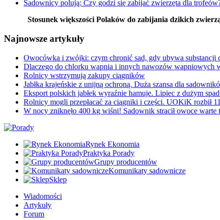
Sadownicy polują: Czy godzi się zabijać zwierzęta dla trofeów
Stosunek większości Polaków do zabijania dzikich zwierząt
Najnowsze artykuły
Owocówka i zwójki: czym chronić sad, gdy ubywa substancji
Dlaczego do chlorku wapnia i innych nawozów wapniowy
Rolnicy wstrzymują zakupy ciągników
Jabłka krajeńskie z unijną ochroną. Duża szansa dla sadownikó
Eksport polskich jabłek wyraźnie hamuje. Lipiec z dużym spa
Rolnicy mogli przepłacać za ciągniki i części. UOKiK rozbił 
W nocy zniknęło 400 kg wiśni! Sadownik stracił owoce warte t
Rynek Ekonomia
Praktyka Porady
Grupy producentów
Komunikaty sadownicze
Sklep
Wiadomości
Artykuły
Forum