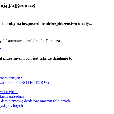
ją[[/a]]{/source}
ia osoby na bezpośrednie niebezpieczeństwo utraty
...
ch” autorstwa prof. dr hab. Dariusza...
?
 przez myśliwych jest taki, że działanie to
...
 chemicznych?
ch warto dodać PROTECTOR™?
w i regionu
dkiem sprzedaży
11-letnią zmowę dealerów maszyn rolniczych
ysiące złotych