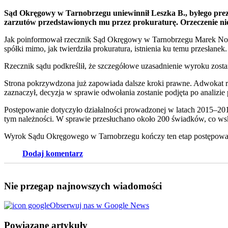
Sąd Okręgowy w Tarnobrzegu uniewinnił Leszka B., byłego pre
zarzutów przedstawionych mu przez prokuraturę. Orzeczenie ni
Jak poinformował rzecznik Sąd Okręgowy w Tarnobrzegu Marek Nowa
spółki mimo, jak twierdziła prokuratura, istnienia ku temu przesłanek.
Rzecznik sądu podkreślił, że szczegółowe uzasadnienie wyroku zosta
Strona pokrzywdzona już zapowiada dalsze kroki prawne. Adwokat re
zaznaczył, decyzja w sprawie odwołania zostanie podjęta po analizie 
Postępowanie dotyczyło działalności prowadzonej w latach 2015–201
tym należności. W sprawie przesłuchano około 200 świadków, co wska
Wyrok Sądu Okręgowego w Tarnobrzegu kończy ten etap postępowani
Dodaj komentarz
Nie przegap najnowszych wiadomości
Obserwuj nas w Google News
Powiązane artykuły