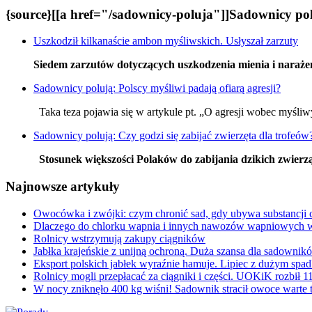
{source}[[a href="/sadownicy-poluja"]]Sadownicy polu
Uszkodził kilkanaście ambon myśliwskich. Usłyszał zarzuty
Siedem zarzutów dotyczących uszkodzenia mienia i narażen
Sadownicy polują: Polscy myśliwi padają ofiarą agresji?
Taka teza pojawia się w artykule pt. „O agresji wobec myśliwy
Sadownicy polują: Czy godzi się zabijać zwierzęta dla trofeów
Stosunek większości Polaków do zabijania dzikich zwierząt
Najnowsze artykuły
Owocówka i zwójki: czym chronić sad, gdy ubywa substancji
Dlaczego do chlorku wapnia i innych nawozów wapniowy
Rolnicy wstrzymują zakupy ciągników
Jabłka krajeńskie z unijną ochroną. Duża szansa dla sadownikó
Eksport polskich jabłek wyraźnie hamuje. Lipiec z dużym spa
Rolnicy mogli przepłacać za ciągniki i części. UOKiK rozbił 
W nocy zniknęło 400 kg wiśni! Sadownik stracił owoce warte t