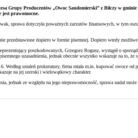
zesa Grupy Producentów „Owoc Sandomierski” z Bilczy w gminie 
e jest prawomocne.
k, sprawa dotyczyła poważnych zarzutów finansowych, w tym oszustw
nie przedstawione dopiero w formie pisemnej. Dopiero wtedy możliwe b
prezentujący poszkodowanych, Grzegorz Rogusz, wystąpił o sporządzen
pisemnego uzasadnienia, jednak obecnie wszystko wskazuje na to, że sp
6. Według ustaleń prokuratury, firma miała m.in. kupować owoce od p
zuje na jej szeroki i wielowątkowy charakter.
a, jednak ze względu na jego nieprawomocność, sprawa nadal może b