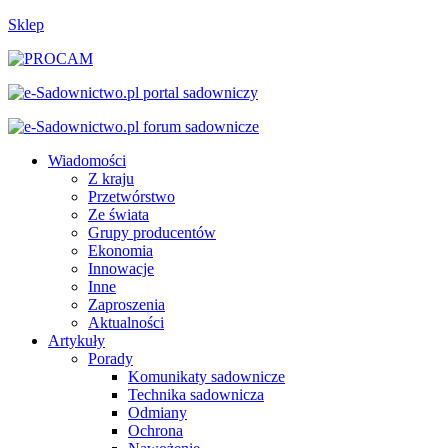
Sklep
Wiadomości
Z kraju
Przetwórstwo
Ze świata
Grupy producentów
Ekonomia
Innowacje
Inne
Zaproszenia
Aktualności
Artykuły
Porady
Komunikaty sadownicze
Technika sadownicza
Odmiany
Ochrona