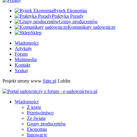
Rynek Ekonomia
Praktyka Porady
Grupy producentów
Komunikaty sadownicze
Sklep
Wiadomości
Artykuły
Forum
Multimedia
Kontakt
Szukaj
Projekt strony www
Sitte.pl
Lublin
Wiadomości
Z kraju
Przetwórstwo
Ze świata
Grupy producentów
Ekonomia
Innowacje