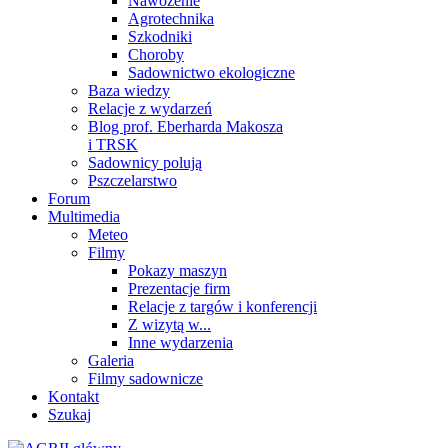
Nawożenie
Agrotechnika
Szkodniki
Choroby
Sadownictwo ekologiczne
Baza wiedzy
Relacje z wydarzeń
Blog prof. Eberharda Makosza
i TRSK
Sadownicy polują
Pszczelarstwo
Forum
Multimedia
Meteo
Filmy
Pokazy maszyn
Prezentacje firm
Relacje z targów i konferencji
Z wizytą w...
Inne wydarzenia
Galeria
Filmy sadownicze
Kontakt
Szukaj