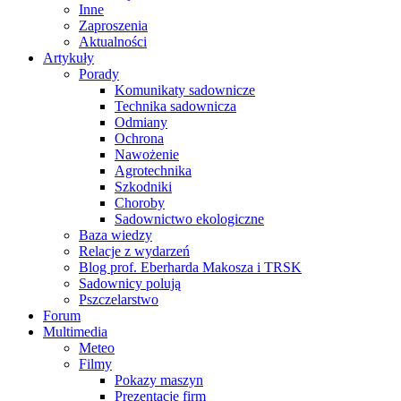
Inne
Zaproszenia
Aktualności
Artykuły
Porady
Komunikaty sadownicze
Technika sadownicza
Odmiany
Ochrona
Nawożenie
Agrotechnika
Szkodniki
Choroby
Sadownictwo ekologiczne
Baza wiedzy
Relacje z wydarzeń
Blog prof. Eberharda Makosza i TRSK
Sadownicy polują
Pszczelarstwo
Forum
Multimedia
Meteo
Filmy
Pokazy maszyn
Prezentacje firm