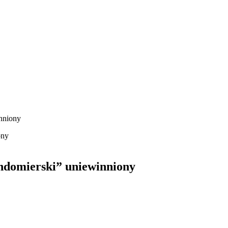
nniony
ndomierski” uniewinniony