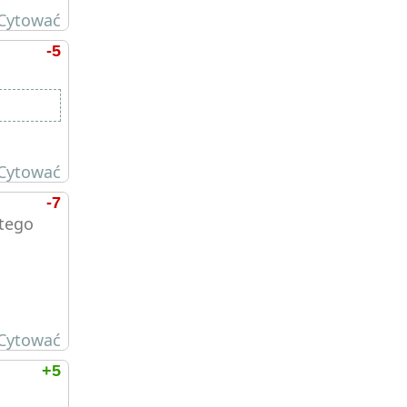
Cytować
-5
Cytować
-7
rtego
Cytować
+5