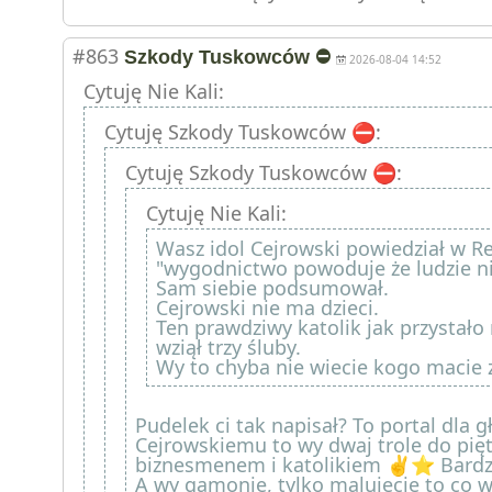
#863
Szkody Tuskowców ⛔️
2026-08-04 14:52
Cytuję Nie Kali:
Cytuję Szkody Tuskowców ⛔️:
Cytuję Szkody Tuskowców ⛔️:
Cytuję Nie Kali:
Wasz idol Cejrowski powiedział w Re
"wygodnictwo powoduje że ludzie ni
Sam siebie podsumował.
Cejrowski nie ma dzieci.
Ten prawdziwy katolik jak przystał
wziął trzy śluby.
Wy to chyba nie wiecie kogo macie z
Pudelek ci tak napisał? To portal dla 
Cejrowskiemu to wy dwaj trole do pięt n
biznesmenem i katolikiem ✌️⭐️ Bardz
A wy gamonie, tylko malujecie to co