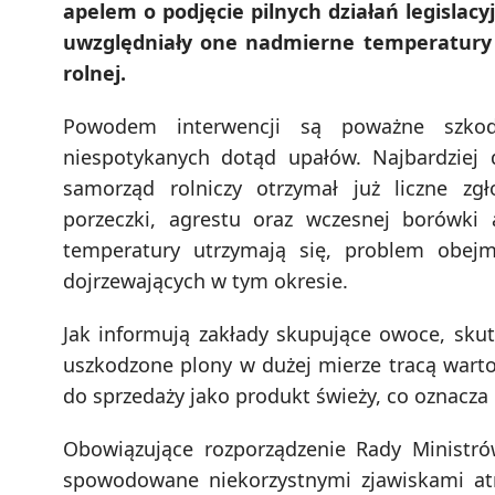
apelem o podjęcie pilnych działań legislac
uwzględniały one nadmierne temperatury 
rolnej.
Powodem interwencji są poważne szko
niespotykanych dotąd upałów. Najbardziej
samorząd rolniczy otrzymał już liczne zgł
porzeczki, agrestu oraz wczesnej borówki 
temperatury utrzymają się, problem obej
dojrzewających w tym okresie.
Jak informują zakłady skupujące owoce, sku
uszkodzone plony w dużej mierze tracą warto
do sprzedaży jako produkt świeży, co oznacza 
Obowiązujące rozporządzenie Rady Ministró
spowodowane niekorzystnymi zjawiskami atm