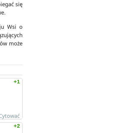
iegać się
we.
oju Wsi o
ązujących
ntów może
+1
Cytować
+2