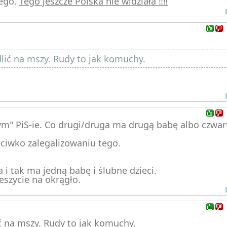
cego.
Tego jeszcze Polska nie widziała ‼️‼️
dlić na mszy. Rudy to jak komuchy.
cym" PiS-ie. Co drugi/druga ma drugą babę albo czwa
eciwko zalegalizowaniu tego.
a i tak ma jedną babę i ślubne dzieci.
eszycie na okrągło.
ć na mszy. Rudy to jak komuchy.