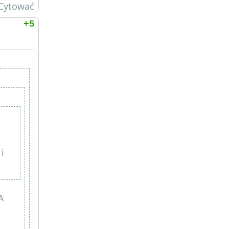
Cytować
+5
i
A