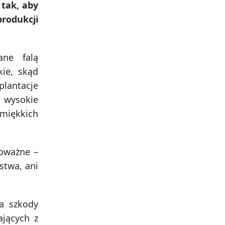
 tak, aby
rodukcji
ne falą
ie, skąd
plantacje
i wysokie
miękkich
poważne –
stwa, ani
a szkody
ających z