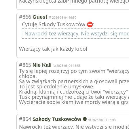
Kaczyńskiego,a zabił innego patriotę wierzą
#866
Guest
2026-08-04 16:30
Cytuję Szkody Tuskowców ⛔️:
Nawrocki też wierzący. Nie wstydzi się mo
Wierzący tak jak każdy kibol
#865
Nie Kali
2026-08-04 15:53
Ty się lepiej rozejrzyj po tym swoim "wierzą
chłopa.
Są w związkach partnerskich a głosowali prz
To jest spierdolenie umysłowe.
Kradną, kłamią i cudzołożą ci twoi "wierzący"
Tusk przynajmniej nie udaje że taki wierzący 
Wycieracie sobie kłamliwe mordy wiarą a grz
#864
Szkody Tuskowców ⛔️
2026-08-04 15:03
Nawrocki też wierzący. Nie wstydzi się modli