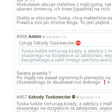
Ktokolwiek obcuje cieleśnie z mężczyzną, tak
ukarani śmiercią, ich krew [spadnie] na nich.
Diabły w otoczeniu Tuska, chcą małżeństw ped
Prawica stoi po stronie Boga. To jest piękne .
#868
Anton
2026-08-04 17:31
Cytuję Szkody Tuskowców ⛔️:
Tuska ludzie torturują księży, a zabójcy z ma
skazanego na dożywocie za zabójstwo, wypu
Kaczyńskiego,a zabił innego patriotę wier
Święta prawda !!
Pis nigdy nie dawał ogromnych pieniędzy na d
Olszewskiego że zbudował coś dobrego ❗️A 
#867
Szkody Tuskowców ⛔️
2026-08-04 17:14
Tuska ludzie torturują księży, a zabójcy z mafii
skazanego na dożywocie za zabójstwo, wypuśc