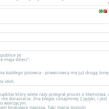
publice że
e maja dzieci".
o na każdego pisowca - prawicowca ma już drugą żonę 
a idoli.
głupków który wiele razy przegrał proces o kłamstwa. 
ie dorastacie. Zna biegle conajmniej 2 języki, i jest
o wierzącym.
 wam brukowce napiszą. Taki macie poziom