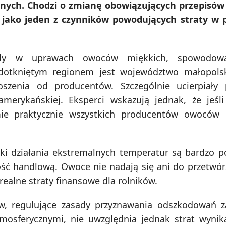
yjnych. Chodzi o zmianę obowiązujących przepisów
jako jeden z czynników powodujących straty w p
dy w uprawach owoców miękkich, spowodowa
 dotkniętym regionem jest województwo małopolsk
oszenia od producentów. Szczególnie ucierpiały 
amerykańskiej. Eksperci wskazują jednak, że jeśl
mie praktycznie wszystkich producentów owoców 
tki działania ekstremalnych temperatur są bardzo 
ść handlową. Owoce nie nadają się ani do przetwór
realne straty finansowe dla rolników.
w, regulujące zasady przyznawania odszkodowań z
osferycznymi, nie uwzględnia jednak strat wynik