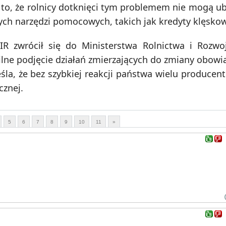
to, że rolnicy dotknięci tym problemem nie mogą ub
ych narzędzi pomocowych, takich jak kredyty klęsko
IR zwrócił się do Ministerstwa Rolnictwa i Rozw
ilne podjęcie działań zmierzających do zmiany obowi
śla, że bez szybkiej reakcji państwa wielu produce
cznej.
5
6
7
8
9
10
11
»