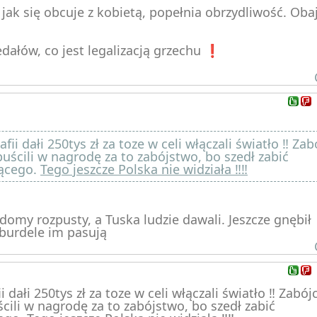
 jak się obcuje z kobietą, popełnia obrzydliwość. Oba
ałów, co jest legalizacją grzechu ❗️
fii dałi 250tys zł za toze w celi włączali światło ‼️ Zab
ścili w nagrodę za to zabójstwo, bo szedł zabić
zącego.
Tego jeszcze Polska nie widziała ‼️‼️
omy rozpusty, a Tuska ludzie dawali. Jeszcze gnębił
burdele im pasują
 dałi 250tys zł za toze w celi włączali światło ‼️ Zabój
ili w nagrodę za to zabójstwo, bo szedł zabić