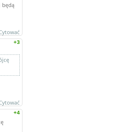
j będą
Cytować
+3
ójcę
Cytować
+4
cę