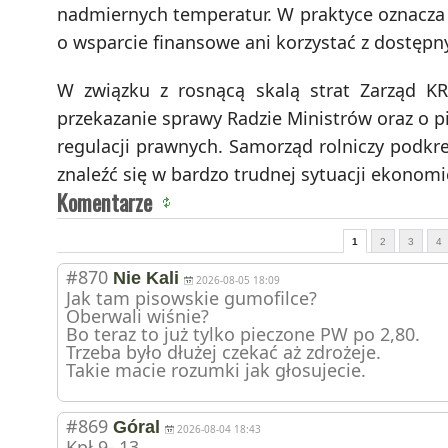
nadmiernych temperatur. W praktyce oznacza 
o wsparcie finansowe ani korzystać z dostępn
W związku z rosnącą skalą strat Zarząd KR
przekazanie sprawy Radzie Ministrów oraz o p
regulacji prawnych. Samorząd rolniczy podkre
znaleźć się w bardzo trudnej sytuacji ekonomi
Komentarze
1
2
3
4
#870
Nie Kali
2026-08-05 18:09
Jak tam pisowskie gumofilce?
Oberwali wiśnie?
Bo teraz to już tylko pieczone PW po 2,80.
Trzeba było dłużej czekać aż zdrożeje.
Takie macie rozumki jak głosujecie.
#869
Góral
2026-08-04 18:43
Kpł 9- 13