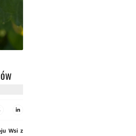
sów
oju Wsi z