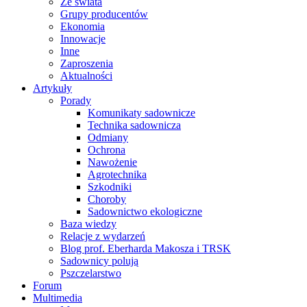
Ze świata
Grupy producentów
Ekonomia
Innowacje
Inne
Zaproszenia
Aktualności
Artykuły
Porady
Komunikaty sadownicze
Technika sadownicza
Odmiany
Ochrona
Nawożenie
Agrotechnika
Szkodniki
Choroby
Sadownictwo ekologiczne
Baza wiedzy
Relacje z wydarzeń
Blog prof. Eberharda Makosza i TRSK
Sadownicy polują
Pszczelarstwo
Forum
Multimedia