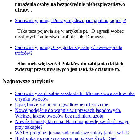
narażenia osoby na bezpośrednie niebezpieczeństwo
utraty
...
Sadownicy polują: Polscy myśliwi padają ofiarą agresji?
Taka teza pojawia się w artykule pt. „O agresji wobec
myśliwych” autorstwa prof. dr hab. Dariusza...
Sadownicy polują: Czy godzi się zabijać zwierzęta dla
trofeów?
Stosunek większości Polaków do zabijania dzikich
zwierząt przez myśliwych jest taki, że działanie to
...
Najnowsze artykuły
Sadownicy sami sobie zaszkodzili? Mocne słowa sadownika
o rynku owoców
Upał, burze z gradem i gwałtowne ochłodzenie
Nowe podejście do wapnia w uprawach jagodowych.
Większa jakość owoców bez nadmiaru azotu
Nawóz to nie tylko cena. Na co naprawdę zwrócić uwagę
przy zakupie?
WAPA prognozuje znacznie mniejsze zbiory jabłek w UE
Biedronka rozpoczyna sezon na polskie śliwki. Sieć