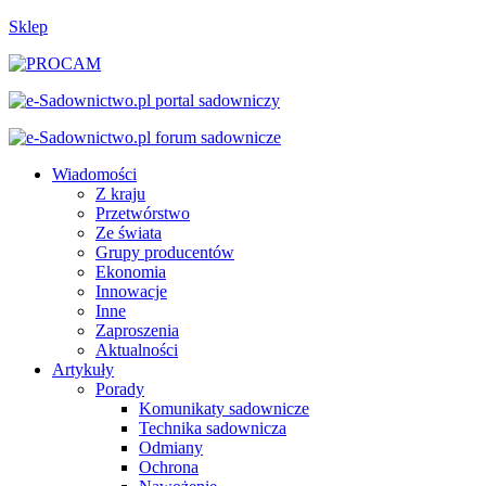
Sklep
Wiadomości
Z kraju
Przetwórstwo
Ze świata
Grupy producentów
Ekonomia
Innowacje
Inne
Zaproszenia
Aktualności
Artykuły
Porady
Komunikaty sadownicze
Technika sadownicza
Odmiany
Ochrona