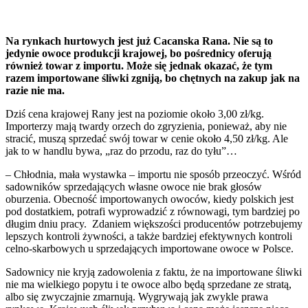
Na rynkach hurtowych jest już Cacanska Rana. Nie są to
jedynie owoce produkcji krajowej, bo pośrednicy oferują
również towar z importu. Może się jednak okazać, że tym
razem importowane śliwki zgniją, bo chętnych na zakup jak na
razie nie ma.
Dziś cena krajowej Rany jest na poziomie około 3,00 zł/kg.
Importerzy mają twardy orzech do zgryzienia, ponieważ, aby nie
stracić, muszą sprzedać swój towar w cenie około 4,50 zł/kg. Ale
jak to w handlu bywa, „raz do przodu, raz do tyłu”…
– Chłodnia, mała wystawka – importu nie sposób przeoczyć. Wśród
sadowników sprzedających własne owoce nie brak głosów
oburzenia. Obecność importowanych owoców, kiedy polskich jest
pod dostatkiem, potrafi wyprowadzić z równowagi, tym bardziej po
długim dniu pracy. Zdaniem większości producentów potrzebujemy
lepszych kontroli żywności, a także bardziej efektywnych kontroli
celno-skarbowych u sprzedających importowane owoce w Polsce.
Sadownicy nie kryją zadowolenia z faktu, że na importowane śliwki
nie ma wielkiego popytu i te owoce albo będą sprzedane ze stratą,
albo się zwyczajnie zmarnują. Wygrywają jak zwykle prawa