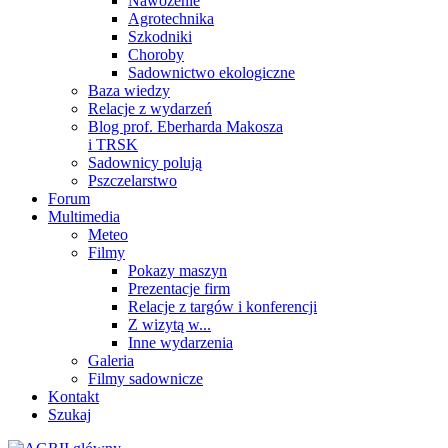
Nawożenie
Agrotechnika
Szkodniki
Choroby
Sadownictwo ekologiczne
Baza wiedzy
Relacje z wydarzeń
Blog prof. Eberharda Makosza
i TRSK
Sadownicy polują
Pszczelarstwo
Forum
Multimedia
Meteo
Filmy
Pokazy maszyn
Prezentacje firm
Relacje z targów i konferencji
Z wizytą w...
Inne wydarzenia
Galeria
Filmy sadownicze
Kontakt
Szukaj