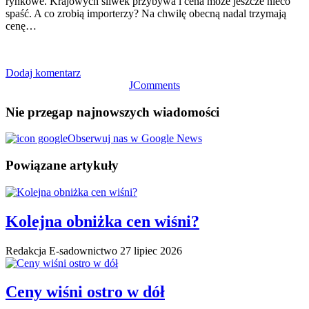
rynkowe. Krajowych śliwek przybywa i cena może jeszcze nieco
spaść. A co zrobią importerzy? Na chwilę obecną nadal trzymają
cenę…
Dodaj komentarz
JComments
Nie przegap najnowszych wiadomości
Obserwuj nas w Google News
Powiązane artykuły
Kolejna obniżka cen wiśni?
Redakcja E-sadownictwo
27 lipiec 2026
Ceny wiśni ostro w dół