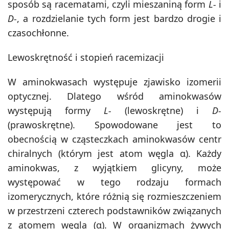
sposób są racematami, czyli mieszaniną form
L-
i
D-
, a rozdzielanie tych form jest bardzo drogie i
czasochłonne.
Lewoskrętność i stopień racemizacji
W aminokwasach występuje zjawisko izomerii
optycznej. Dlatego wśród aminokwasów
występują formy
L-
(lewoskrętne) i
D-
(prawoskrętne). Spowodowane jest to
obecnością w cząsteczkach aminokwasów centr
chiralnych (którym jest atom węgla α). Każdy
aminokwas, z wyjątkiem glicyny, może
występować w tego rodzaju formach
izomerycznych, które różnią się rozmieszczeniem
w przestrzeni czterech podstawników związanych
z atomem węgla (α). W organizmach żywych