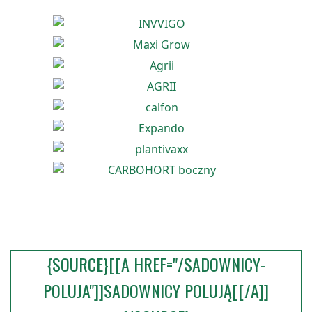
{SOURCE}[[A HREF="/SADOWNICY-
POLUJA"]]SADOWNICY POLUJĄ[[/A]]