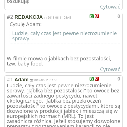
oszukują!
Cytować
#2
0
REDAKCJA
2018-06-11 08:45
Cytuję Adam:
Ludzie, cały czas jest pewne niezrozumienie
sprawy. ...
W filmie mowa o jabłkach bez pozostałości,
tzw. baby food.
Cytować
#1
0
Adam
2018-06-11 07:56
Ludzie, cały czas jest pewne niezrozumienie
sprawy. "Jabłka bez pozostałości" to owoce bez
zawartości żadnego pestycydu, nawet
ekologicznego. "Jabłka bez przekroczeń
pozostałości" to owoce z pestycydami, które są
dozwolone w produkcji jabłek i mieszczą się w
europejskich normach (MRL). To jest
zasadnicza różnica. Jeżeli stosujemy dozwolone
preparaty z poszanowaniem karencji to nie