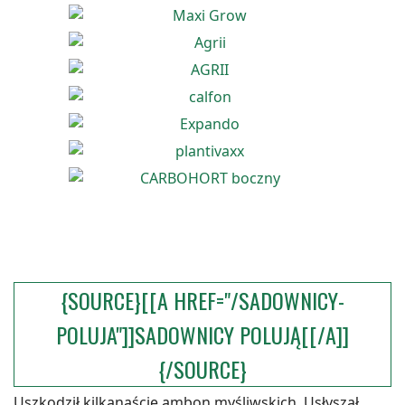
{SOURCE}[[A HREF="/SADOWNICY-
POLUJA"]]SADOWNICY POLUJĄ[[/A]]
{/SOURCE}
Uszkodził kilkanaście ambon myśliwskich. Usłyszał