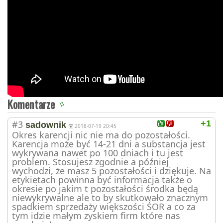
Komentarze
#3
+1
sadownik
2018-07-19 20:45
Okres karencji nic nie ma do pozostałości.
Karencja może być 14-21 dni a substancja jest
wykrywana nawet po 100 dniach i tu jest
problem. Stosujesz zgodnie a później
wychodzi, że masz 5 pozostałości i dziękuje. Na
etykietach powinna być informacja także o
okresie po jakim t pozostałości środka będą
niewykrywalne ale to by skutkowało znacznym
spadkiem sprzedaży większości ŚOR a co za
tym idzie małym zyskiem firm które nas