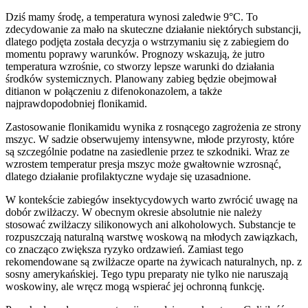
Dziś mamy środę, a temperatura wynosi zaledwie 9°C. To
zdecydowanie za mało na skuteczne działanie niektórych substancji,
dlatego podjęta została decyzja o wstrzymaniu się z zabiegiem do
momentu poprawy warunków. Prognozy wskazują, że jutro
temperatura wzrośnie, co stworzy lepsze warunki do działania
środków systemicznych. Planowany zabieg będzie obejmował
ditianon w połączeniu z difenokonazolem, a także
najprawdopodobniej flonikamid.
Zastosowanie flonikamidu wynika z rosnącego zagrożenia ze strony
mszyc. W sadzie obserwujemy intensywne, młode przyrosty, które
są szczególnie podatne na zasiedlenie przez te szkodniki. Wraz ze
wzrostem temperatur presja mszyc może gwałtownie wzrosnąć,
dlatego działanie profilaktyczne wydaje się uzasadnione.
W kontekście zabiegów insektycydowych warto zwrócić uwagę na
dobór zwilżaczy. W obecnym okresie absolutnie nie należy
stosować zwilżaczy silikonowych ani alkoholowych. Substancje te
rozpuszczają naturalną warstwę woskową na młodych zawiązkach,
co znacząco zwiększa ryzyko ordzawień. Zamiast tego
rekomendowane są zwilżacze oparte na żywicach naturalnych, np. z
sosny amerykańskiej. Tego typu preparaty nie tylko nie naruszają
woskowiny, ale wręcz mogą wspierać jej ochronną funkcję.