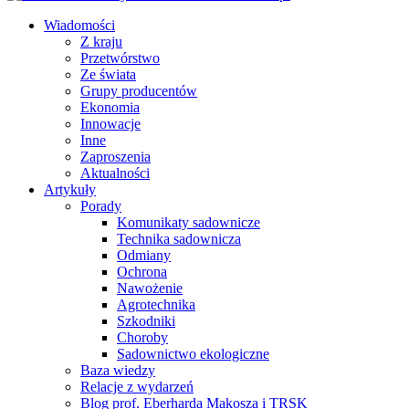
Wiadomości
Z kraju
Przetwórstwo
Ze świata
Grupy producentów
Ekonomia
Innowacje
Inne
Zaproszenia
Aktualności
Artykuły
Porady
Komunikaty sadownicze
Technika sadownicza
Odmiany
Ochrona
Nawożenie
Agrotechnika
Szkodniki
Choroby
Sadownictwo ekologiczne
Baza wiedzy
Relacje z wydarzeń
Blog prof. Eberharda Makosza i TRSK