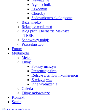
Nawożenie
Agrotechnika
Szkodniki
Choroby
Sadownictwo ekologiczne
Baza wiedzy
Relacje z wydarzeń
Blog prof. Eberharda Makosza
i TRSK
Sadownicy polują
Pszczelarstwo
Forum
Multimedia
Meteo
Filmy
Pokazy maszyn
Prezentacje firm
Relacje z targów i konferencji
Z wizytą w...
Inne wydarzenia
Galeria
Filmy sadownicze
Kontakt
Szukaj