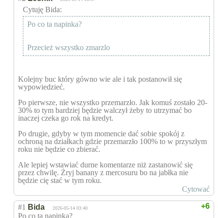
Cytuję Bida:
Po co ta napinka?
Przecież wszystko zmarzlo
Kolejny buc który gówno wie ale i tak postanowił się
wypowiedzieć.
Po pierwsze, nie wszystko przemarzło. Jak komuś zostało 20-
30% to tym bardziej będzie walczył żeby to utrzymać bo
inaczej czeka go rok na kredyt.
Po drugie, gdyby w tym momencie dać sobie spokój z
ochroną na działkach gdzie przemarzło 100% to w przyszłym
roku nie będzie co zbierać.
Ale lepiej wstawiać durne komentarze niż zastanowić się
przez chwilę. Żryj banany z mercosuru bo na jabłka nie
będzie cię stać w tym roku.
Cytować
+6
#1
Bida
2026-05-14 03:40
Po co ta napinka?