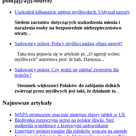
polują[[/a]]{/source}
Uszkodził kilkanaście ambon myśliwskich. Usłyszał zarzuty
Siedem zarzutów dotyczących uszkodzenia mienia i
narażenia osoby na bezpośrednie niebezpieczeństwo
utraty
...
Sadownicy polują: Polscy myśliwi padają ofiarą agresji?
Taka teza pojawia się w artykule pt. „O agresji wobec
myśliwych” autorstwa prof. dr hab. Dariusza...
Sadownicy polują: Czy godzi się zabijać zwierzęta dla
trofeów?
Stosunek większości Polaków do zabijania dzikich
zwierząt przez myśliwych jest taki, że działanie to
...
Najnowsze artykuły
WAPA prognozuje znacznie mniejsze zbiory jabłek w UE
Biedronka rozpoczyna sezon na polskie śliwki. Sieć
podkreśla współpracę z krajowymi sadownikami
Emerytury proporcjonalne dla rolników wracają na agendę