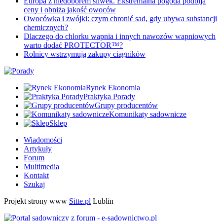
Europa z niedoborem śliwek. Ekstremalna pogoda podbija
ceny i obniża jakość owoców
Owocówka i zwójki: czym chronić sad, gdy ubywa substancji
chemicznych?
Dlaczego do chlorku wapnia i innych nawozów wapniowych
warto dodać PROTECTOR™?
Rolnicy wstrzymują zakupy ciągników
Rynek Ekonomia
Praktyka Porady
Grupy producentów
Komunikaty sadownicze
Sklep
Wiadomości
Artykuły
Forum
Multimedia
Kontakt
Szukaj
Projekt strony www
Sitte.pl
Lublin