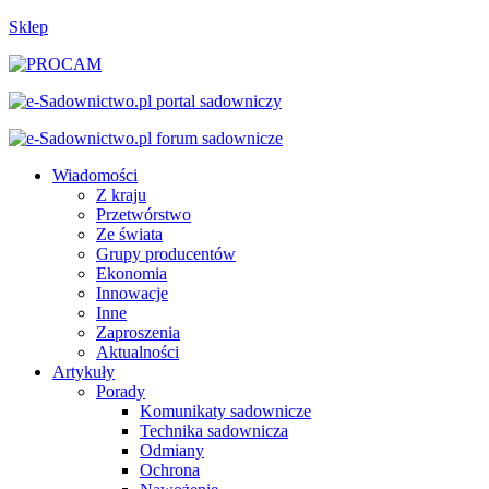
Sklep
Wiadomości
Z kraju
Przetwórstwo
Ze świata
Grupy producentów
Ekonomia
Innowacje
Inne
Zaproszenia
Aktualności
Artykuły
Porady
Komunikaty sadownicze
Technika sadownicza
Odmiany
Ochrona