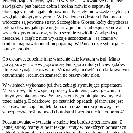
Przechodząc do oceny sytuacji w sadzie – w kwaterze Gali ilość
zawiązków jest bardzo dobra i można mówić o naprawdę
obiecującym potencjale plonowania. Niestety nie wszędzie sytuacja
wygląda tak optymistycznie. W kwaterach Glostera i Paulareda
widoczne są poważne straty. Szczególnie Gloster, który dotychczas
był traktowany jako pewnego rodzaju „polisa ubezpieczeniowa” na
wypadek przymrozków, w tym sezonie zawiódł. Zawiązki są
nieliczne, a część z nich wykazuje uszkodzenia – są czarne w
środku i najprawdopodobniej opadną. W Paularedzie sytuacja jest
bardzo podobna.
Co ciekawe, zupełnie inne wrażenie daje kwatera wiśni. Mimo
początkowych obaw, pojawia się tam sporo młodych zawiązków,
które zaczynają się rozwijać. Można więc mówić o umiarkowanym
optymizmie i realnych szansach na przyzwoity plon.
W wiśniach wykonano już dwa zabiegi stymulujące preparatem
Maxi Grow, który wspiera procesy kwitnienia, zawiązywania i
utrzymywania owoców. W przyszłym tygodniu planowany jest
trzeci zabieg. Dodatkowo, po ostatnich opadach, planowane jest
zastosowanie kaptanu, tebukonazolu oraz miedzi jonowej, aby
zabezpieczyć rośliny przed chorobami i wzmocnić ich odporność.
Podsumowując – sytuacja w sadzie jest bardzo zróżnicowana. Z
jednej strony mamy silne infekcje i straty w niektórych odmianach
jabłoni, z drugiej – realne perspektywy plonu w innych kwaterach