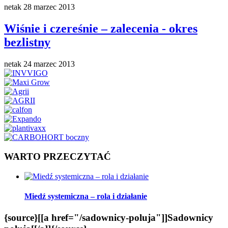
netak
28 marzec 2013
Wiśnie i czereśnie – zalecenia - okres
bezlistny
netak
24 marzec 2013
WARTO PRZECZYTAĆ
Miedź systemiczna – rola i działanie
{source}[[a href="/sadownicy-poluja"]]Sadownicy