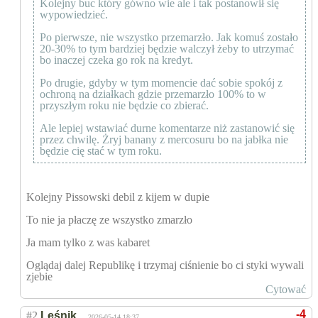
Kolejny buc który gówno wie ale i tak postanowił się
wypowiedzieć.
Po pierwsze, nie wszystko przemarzło. Jak komuś zostało
20-30% to tym bardziej będzie walczył żeby to utrzymać
bo inaczej czeka go rok na kredyt.
Po drugie, gdyby w tym momencie dać sobie spokój z
ochroną na działkach gdzie przemarzło 100% to w
przyszłym roku nie będzie co zbierać.
Ale lepiej wstawiać durne komentarze niż zastanowić się
przez chwilę. Żryj banany z mercosuru bo na jabłka nie
będzie cię stać w tym roku.
Kolejny Pissowski debil z kijem w dupie
To nie ja płaczę ze wszystko zmarzło
Ja mam tylko z was kabaret
Oglądaj dalej Republikę i trzymaj ciśnienie bo ci styki wywali
zjebie
Cytować
-4
#2
Leśnik
2026-05-14 18:37