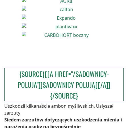
{SOURCE}[[A HREF="/SADOWNICY-
POLUJA"]]SADOWNICY POLUJĄ[[/A]]
{/SOURCE}
Uszkodził kilkanaście ambon myśliwskich. Usłyszał
zarzuty
Siedem zarzutów dotyczących uszkodzenia mienia i
narażenia osoby na bezpośrednie