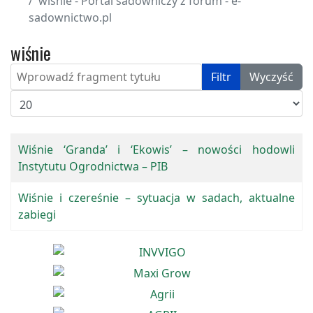
wiśnie - Portal sadowniczy z forum - e-
sadownictwo.pl
wiśnie
Wprowadź fragment tytułu
Filtr
Wyczyść
Pokaż #
Wiśnie ‘Granda’ i ‘Ekowis’ – nowości hodowli
Instytutu Ogrodnictwa – PIB
Wiśnie i czereśnie – sytuacja w sadach, aktualne
zabiegi