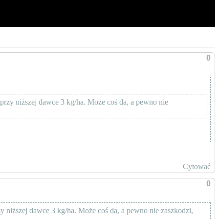
0
przy niższej dawce 3 kg/ha. Może coś da, a pewno nie
Cytować
0
y niższej dawce 3 kg/ha. Może coś da, a pewno nie zaszkodzi,