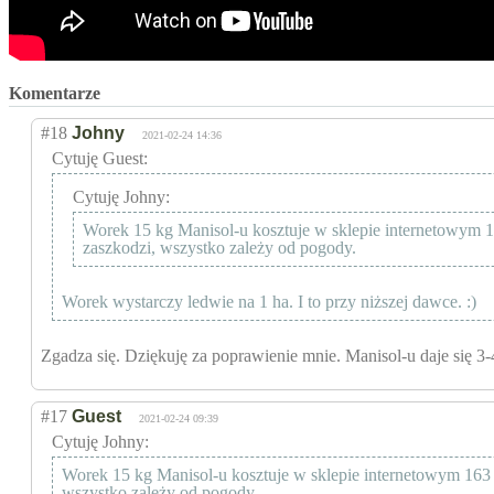
Komentarze
#18
Johny
2021-02-24 14:36
Cytuję Guest:
Cytuję Johny:
Worek 15 kg Manisol-u kosztuje w sklepie internetowym 16
zaszkodzi, wszystko zależy od pogody.
Worek wystarczy ledwie na 1 ha. I to przy niższej dawce. :)
Zgadza się. Dziękuję za poprawienie mnie. Manisol-u daje się 3-4 
#17
Guest
2021-02-24 09:39
Cytuję Johny:
Worek 15 kg Manisol-u kosztuje w sklepie internetowym 163 p
wszystko zależy od pogody.