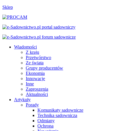
Sklep
Wiadomości
Z kraju
Przetwórstwo
Ze świata
Grupy producentów
Ekonomia
Innowacje
Inne
Zaproszenia
Aktualności
Artykuły
Porady
Komunikaty sadownicze
Technika sadownicza
Odmiany
Ochrona