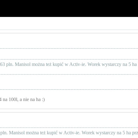
3 pln. Manisol można też kupić w Activ-ie. Worek wystarczy na 5 ha 
na 100l, a nie na ha :)
ln. Manisol można też kupić w Activ-ie. Worek wystarczy na 5 ha prz