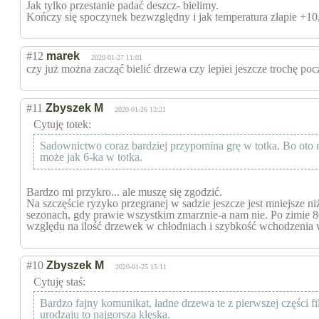
Jak tylko przestanie padać deszcz- bielimy.
Kończy się spoczynek bezwzględny i jak temperatura złapie +10,
#12
marek
2020-01-27 11:01
czy już można zacząć bielić drzewa czy lepiei jeszcze trochę po
#11
Zbyszek M
2020-01-26 13:21
Cytuję totek:
Sadownictwo coraz bardziej przypomina grę w totka. Bo oto m
może jak 6-ka w totka.
Bardzo mi przykro... ale muszę się zgodzić.
Na szczęście ryzyko przegranej w sadzie jeszcze jest mniejsze ni
sezonach, gdy prawie wszystkim zmarznie-a nam nie. Po zimie 86/
względu na ilość drzewek w chłodniach i szybkość wchodzenia 
#10
Zbyszek M
2020-01-25 15:11
Cytuję staś:
Bardzo fajny komunikat, ładne drzewa te z pierwszej części fi
urodzaju to najgorsza klęska.