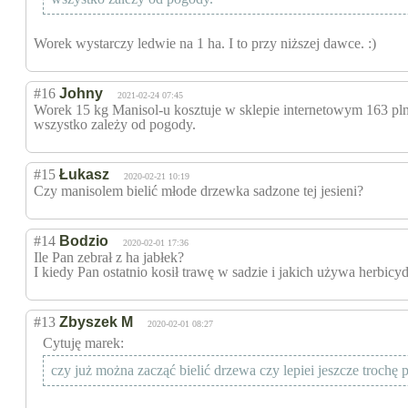
Worek wystarczy ledwie na 1 ha. I to przy niższej dawce. :)
#16
Johny
2021-02-24 07:45
Worek 15 kg Manisol-u kosztuje w sklepie internetowym 163 pln
wszystko zależy od pogody.
#15
Łukasz
2020-02-21 10:19
Czy manisolem bielić młode drzewka sadzone tej jesieni?
#14
Bodzio
2020-02-01 17:36
Ile Pan zebrał z ha jabłek?
I kiedy Pan ostatnio kosił trawę w sadzie i jakich używa herbicy
#13
Zbyszek M
2020-02-01 08:27
Cytuję marek:
czy już można zacząć bielić drzewa czy lepiei jeszcze trochę