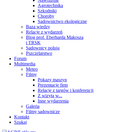
Nawożenie
Agrotechnika
Szkodniki
Choroby
Sadownictwo ekologiczne
Baza wiedzy
Relacje z wydarzeń
Blog prof. Eberharda Makosza
i TRSK
Sadownicy polują
Pszczelarstwo
Forum
Multimedia
Meteo
Filmy
Pokazy maszyn
Prezentacje firm
Relacje z targów i konferencji
Z wizytą w...
Inne wydarzenia
Galeria
Filmy sadownicze
Kontakt
Szukaj