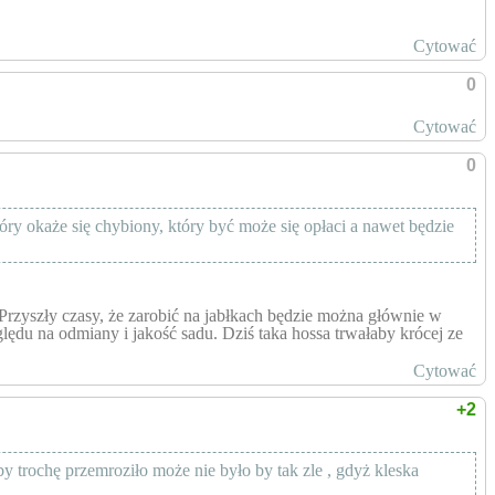
Cytować
0
Cytować
0
ry okaże się chybiony, który być może się opłaci a nawet będzie
. Przyszły czasy, że zarobić na jabłkach będzie można głównie w
lędu na odmiany i jakość sadu. Dziś taka hossa trwałaby krócej ze
Cytować
+2
by trochę przemroziło może nie było by tak zle , gdyż kleska