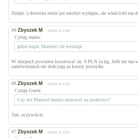
Dzięki :) drzewka może już niezbyt wydajne, ale właściciel ma d
#9
Zbyszek M
2020-01-25 15:09
Cytuję maria:
gdzie kupic Manisol i ile kosztuje
W sklepach powinien kosztować ok. 9 PLN za kg. Jeśli nie ma 
zamówieniach nie doliczają za koszty przesyłki.
#8
Zbyszek M
2020-01-25 15:02
Cytuję Guest:
Czy ten Manisol można stosować na pestkowe?
Tak, oczywiście.
#7
Zbyszek M
2020-01-25 15:01