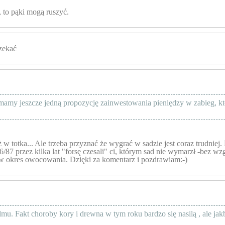
 to pąki mogą ruszyć.
czekać
amy jeszcze jedną propozycję zainwestowania pieniędzy w zabieg, któ
ż w totka... Ale trzeba przyznać że wygrać w sadzie jest coraz trudniej
87 przez kilka lat "forsę czesali" ci, którym sad nie wymarzł -bez wzg
w okres owocowania. Dzięki za komentarz i pozdrawiam:-)
lmu. Fakt choroby kory i drewna w tym roku bardzo się nasilą , ale jak