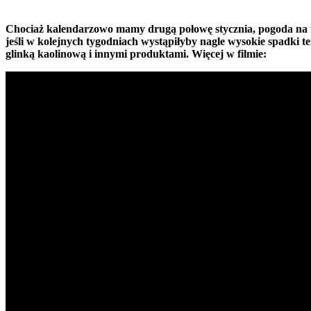
Chociaż kalendarzowo mamy drugą połowę stycznia, pogoda na to 
jeśli w kolejnych tygodniach wystąpiłyby nagle wysokie spadk
glinką kaolinową i innymi produktami. Więcej w filmie: