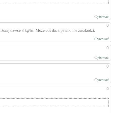
Cytować
0
iższej dawce 3 kg/ha. Może coś da, a pewno nie zaszkodzi,
Cytować
0
Cytować
0
Cytować
0