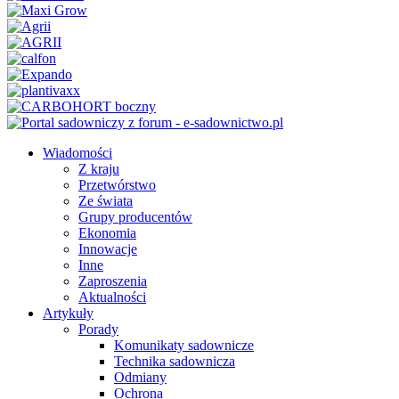
Wiadomości
Z kraju
Przetwórstwo
Ze świata
Grupy producentów
Ekonomia
Innowacje
Inne
Zaproszenia
Aktualności
Artykuły
Porady
Komunikaty sadownicze
Technika sadownicza
Odmiany
Ochrona