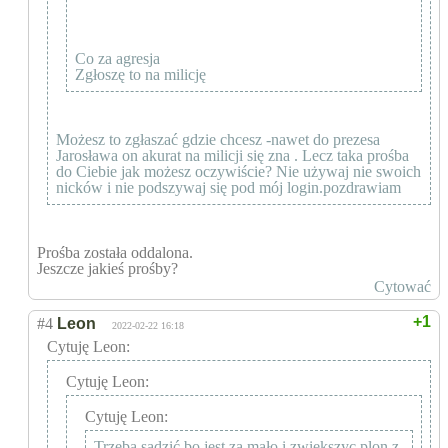
Co za agresja
Zgłoszę to na milicję
Możesz to zgłaszać gdzie chcesz -nawet do prezesa
Jarosława on akurat na milicji się zna . Lecz taka prośba
do Ciebie jak możesz oczywiście? Nie używaj nie swoich
nicków i nie podszywaj się pod mój login.pozdrawiam
Prośba została oddalona.
Jeszcze jakieś prośby?
Cytować
+1
#4
Leon
2022-02-22 16:18
Cytuję Leon:
Cytuję Leon:
Cytuję Leon:
Trzeba sadzić bo jest za mało i zwiększyc plon z