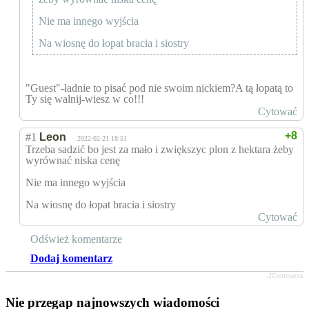
Nie ma innego wyjścia
Na wiosnę do łopat bracia i siostry
"Guest"-ładnie to pisać pod nie swoim nickiem?A tą łopatą to
Ty się walnij-wiesz w co!!!
Cytować
+8
#1
Leon
2022-02-21 18:51
Trzeba sadzić bo jest za mało i zwiększyc plon z hektara żeby
wyrównać niska cenę
Nie ma innego wyjścia
Na wiosnę do łopat bracia i siostry
Cytować
Odśwież komentarze
Dodaj komentarz
JComments
Nie przegap najnowszych wiadomości