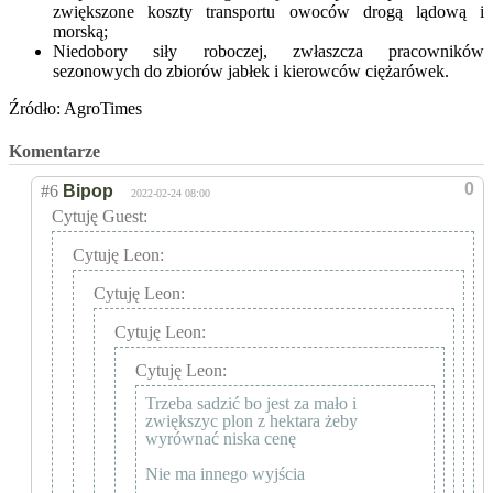
zwiększone koszty transportu owoców drogą lądową i
morską;
Niedobory siły roboczej, zwłaszcza pracowników
sezonowych do zbiorów jabłek i kierowców ciężarówek.
Źródło: AgroTimes
Komentarze
0
#6
Bipop
2022-02-24 08:00
Cytuję Guest:
Cytuję Leon:
Cytuję Leon:
Cytuję Leon:
Cytuję Leon:
Trzeba sadzić bo jest za mało i
zwiększyc plon z hektara żeby
wyrównać niska cenę
Nie ma innego wyjścia