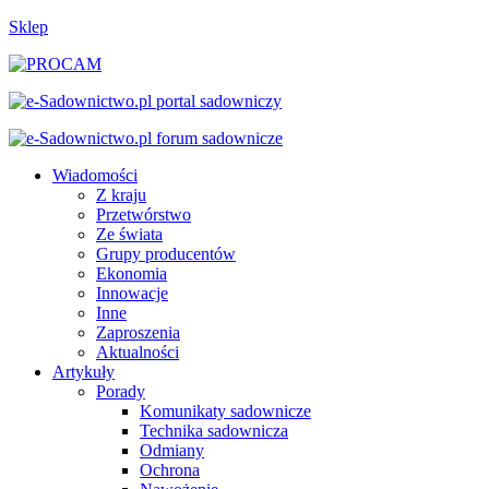
Sklep
Wiadomości
Z kraju
Przetwórstwo
Ze świata
Grupy producentów
Ekonomia
Innowacje
Inne
Zaproszenia
Aktualności
Artykuły
Porady
Komunikaty sadownicze
Technika sadownicza
Odmiany
Ochrona