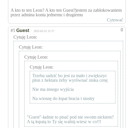
A kto to ten Leon? A kto ten Guest?jestem za zablokowaniem
przez admina konta jednemu i drugiemu
Cytować
0
#5
Guest
2022-02-22 21:17
Cytuję Leon:
Cytuję Leon:
Cytuję Leon:
Cytuję Leon:
Trzeba sadzić bo jest za mało i zwiększyc
plon z hektara żeby wyrównać niska cenę
Nie ma innego wyjścia
Na wiosnę do łopat bracia i siostry
"Guest"-ładnie to pisać pod nie swoim nickiem?
A tą łopatą to Ty się walnij-wiesz w co!!!