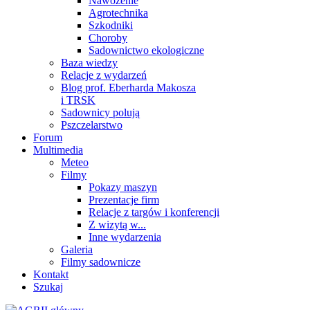
Nawożenie
Agrotechnika
Szkodniki
Choroby
Sadownictwo ekologiczne
Baza wiedzy
Relacje z wydarzeń
Blog prof. Eberharda Makosza
i TRSK
Sadownicy polują
Pszczelarstwo
Forum
Multimedia
Meteo
Filmy
Pokazy maszyn
Prezentacje firm
Relacje z targów i konferencji
Z wizytą w...
Inne wydarzenia
Galeria
Filmy sadownicze
Kontakt
Szukaj