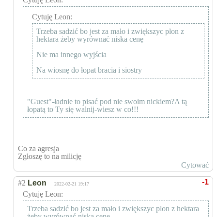
Cytuję Leon:
Trzeba sadzić bo jest za mało i zwiększyc plon z
hektara żeby wyrównać niska cenę
Nie ma innego wyjścia
Na wiosnę do łopat bracia i siostry
"Guest"-ładnie to pisać pod nie swoim nickiem?A tą
łopatą to Ty się walnij-wiesz w co!!!
Co za agresja
Zgłoszę to na milicję
Cytować
-1
#2
Leon
2022-02-21 19:17
Cytuję Leon:
Trzeba sadzić bo jest za mało i zwiększyc plon z hektara
żeby wyrównać niska cenę