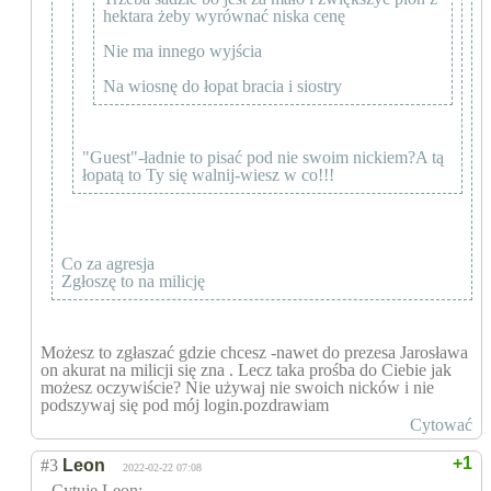
hektara żeby wyrównać niska cenę
Nie ma innego wyjścia
Na wiosnę do łopat bracia i siostry
"Guest"-ładnie to pisać pod nie swoim nickiem?A tą
łopatą to Ty się walnij-wiesz w co!!!
Co za agresja
Zgłoszę to na milicję
Możesz to zgłaszać gdzie chcesz -nawet do prezesa Jarosława
on akurat na milicji się zna . Lecz taka prośba do Ciebie jak
możesz oczywiście? Nie używaj nie swoich nicków i nie
podszywaj się pod mój login.pozdrawiam
Cytować
+1
#3
Leon
2022-02-22 07:08
Cytuję Leon: