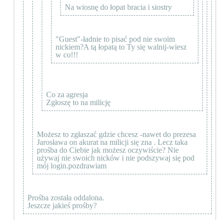
Na wiosnę do łopat bracia i siostry
"Guest"-ładnie to pisać pod nie swoim
nickiem?A tą łopatą to Ty się walnij-wiesz
w co!!!
Co za agresja
Zgłoszę to na milicję
Możesz to zgłaszać gdzie chcesz -nawet do prezesa
Jarosława on akurat na milicji się zna . Lecz taka
prośba do Ciebie jak możesz oczywiście? Nie
używaj nie swoich nicków i nie podszywaj się pod
mój login.pozdrawiam
Prośba została oddalona.
Jeszcze jakieś prośby?