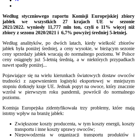
Według styczniowego raportu Komisji Europejskiej zbiory
jabłek we wszystkich 27 krajach UE w sezonie
2021/2022. wyniosły 11,777 mln ton, czyli o 11% więcej niż
zbiory z sezonu 2020/2021 i 6,7% powyżej średniej 5-letniej.
Według analityków, po dwóch latach, kiedy wielkość zbiorów
jabłek była poniżej średniej, a ceny wysokie, w bieżącym sezonie
ceny sprzedaży jabłek wracają do normalnego poziomu. W Polsce
ceny osiągnęły już 5-letnią średnią, a w niektórych przypadkach
nawet spadły poniżej...
Pojawiające się na wielu kierunkach światowych dostaw owoców
trudności z zapewnieniem logistyki eksportowej w mniejszym
stopniu dotknęły kraje UE. Jednak popyt na owoce, który znacznie
wzrósł w pierwszym roku pandemii, powrócił do normalnego
poziomu.
Komisja Europejska zidentyfikowała trzy problemy, które mają
istotny wpływ na branżę jabłek:
Zwiększone koszty producenta, w tym koszty energii, koszty
transportu i inne koszty uprawy owoców;
Niepowodzenia w organizacji transportu produktów i