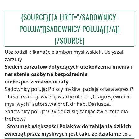
{SOURCE}[[A HREF="/SADOWNICY-
POLUJA"]]SADOWNICY POLUJĄ[[/A]]
{/SOURCE}
Uszkodził kilkanaście ambon myśliwskich. Usłyszał
zarzuty
Siedem zarzutów dotyczących uszkodzenia mienia i
narażenia osoby na bezpośrednie
niebezpieczeństwo utraty
...
Sadownicy polują: Polscy myśliwi padają ofiarą agresji?
Taka teza pojawia się w artykule pt. „O agresji wobec
myśliwych” autorstwa prof. dr hab. Dariusza...
Sadownicy polują: Czy godzi się zabijać zwierzęta dla
trofeów?
Stosunek większości Polaków do zabijania dzikich
zwierząt przez myśliwych jest taki, że działanie to
...