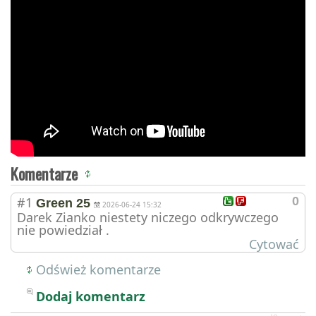
Komentarze
#1
0
Green 25
2026-06-24 15:32
Darek Zianko niestety niczego odkrywczego
nie powiedział .
Cytować
Odśwież komentarze
Dodaj komentarz